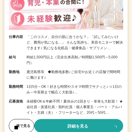
仕事内容
「このコスメ、自分の肌に合うかな？」「試してみたいけ
ど、費用が気になる…」 そんな気持ち、美容モニターで解決
できます♪ 気になる化粧品・健康食品・サプリメン…
給与
時給1,500円以上（完全出来高制／時間額1,500円～5,000
円）
勤務地
鹿児島県等 ◆勤務地多数♪ご自宅やお近くの店舗で間時間
に働けます♪
勤務時間
1日5分～OK！好きな時間やスキマ時間でサクッと♪ ☆1日の
み～中長期まで幅広く大歓迎♪…
応募資格
未経験OK＆年齢不問！夏休みの1回きり・単発も大歓迎！ ★
会社員・派遣社員・契約社員・個人事業主・パート・アルバ
イト・主婦（夫）・フリーターなど、20代～50代…
詳細を見る
後で見る