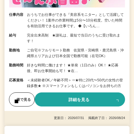
仕事内容
おうちでお仕事ができる『美容系モニター』として活躍して
ください！ 1案件の作業時間は5分〜10分程度。空いた時間
を有効活用できるお仕事です。 ◆【いろん…
給与
完全出来高制 ★謝礼は、最短で当日のうちに受け取れま
す！
勤務地
ご自宅※フルリモート勤務 佐賀県・宮崎県・鹿児島県・沖
縄県エリアおよび日本全国で勤務可能（在宅OK）
勤務時間
好きな時間に働けます！ ★単発（1日のみ）OK！ ★応募
後、即お仕事開始も可！ ★在…
応募資格
＜未経験者OK／年齢不問＞⇒★特に20代〜50代の女性の登
録多数★ ※スマートフォンもしくはパソコンをお持ちの方
詳細を見る
後で見る
更新日： 2026/07/31 掲載終了日： 2026/08/24