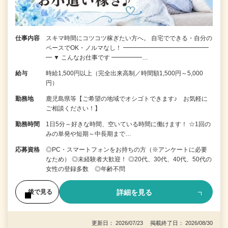
仕事内容
スキマ時間にコツコツ稼ぎたい方へ。 自宅でできる・自分の
ペースでOK・ノルマなし！ ━━━━━━━━━━━━━━
━ ▼ こんなお仕事です ━━━━━…
給与
時給1,500円以上（完全出来高制／時間額1,500円～5,000
円）
勤務地
鹿児島県等【ご希望の地域でオシゴトできます♪ お気軽に
ご相談ください！】
勤務時間
1日5分～好きな時間、空いている時間に働けます！ ☆1回の
みの単発や短期～中長期まで…
応募資格
◎PC・スマートフォンをお持ちの方（※アンケートに必要
なため） ◎未経験者大歓迎！ ◎20代、30代、40代、50代の
女性の登録多数 ◎年齢不問
詳細を見る
後で見る
更新日： 2026/07/23 掲載終了日： 2026/08/30