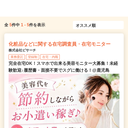
5
1
-
5
全
件中
件を表示
化粧品などに関する在宅調査員・在宅モニター
株式会社ビサーチ
業務委託
登録制
在宅・内職
完全在宅OK！スマホで出来る美容モニター大募集！未経
験歓迎♪履歴書・面接不要でスグに働ける！@鹿児島