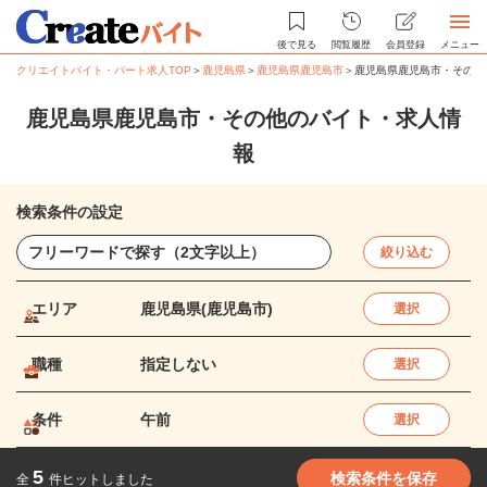
後で見る
閲覧履歴
会員登録
メニュー
クリエイトバイト・パート求人TOP
＞
鹿児島県
＞
鹿児島県鹿児島市
＞
鹿児島県鹿児島市・その他
鹿児島県鹿児島市・その他のバイト・求人情
報
検索条件の設定
絞り込む
エリア
鹿児島県(鹿児島市)
選択
職種
指定しない
選択
条件
午前
選択
5
検索条件を保存
全
件ヒットしました