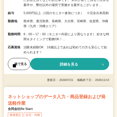
案件や、弊社以外の場所で実施する案件もございます…
給与
5,000円以上（1回のモニター参加につき） ※完全出来高制
勤務地
熊本県、鹿児島県、長崎県、大分県、宮崎県、佐賀県、沖縄
県《九州・沖縄エリア》
勤務時間
9：00～17：00（モニター内容により異なります） 好きな時
間＆タイミングで勤務OK！…
応募資格
治験未経験OK 18歳以上であれば初めての方も安心して始
められます！
詳細を見る
後で見る
更新日： 2026/07/21 掲載終了日： 2026/11/13
ネットショップのデータ入力・商品登録および発
送軽作業
合同会社Re Start
業務委託
在宅・内職