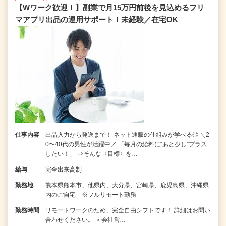
【Wワーク歓迎！】副業で月15万円前後を見込めるフリ
マアプリ出品の運用サポート！未経験／在宅OK
仕事内容
出品入力から発送まで！ ネット通販の仕組みが学べる◎ ＼2
0〜40代の男性が活躍中／ 「毎月の給料に“あと少し”プラス
したい！」 ⇒そんな〈目標〉を…
給与
完全出来高制
勤務地
熊本県熊本市、他県内、大分県、宮崎県、鹿児島県、沖縄県
内のご自宅 ※フルリモート勤務
勤務時間
リモートワークのため、完全自由シフトです！ 詳細はお問い
合わせください。 ＜会社営…