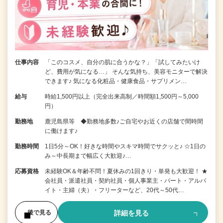
仕事内容
「このコスメ、自分の肌に合うかな？」「試してみたいけ
ど、費用が気になる…」 そんな気持ち、美容モニターで解決
できます♪ 気になる化粧品・健康食品・サプリメン…
給与
時給1,500円以上（完全出来高制／時間額1,500円～5,000
円）
勤務地
鹿児島県等 ◆勤務地多数♪ご自宅やお近くの店舗で間時間
に働けます♪
勤務時間
1日5分～OK！好きな時間やスキマ時間でサクッと♪ ☆1日の
み～中長期まで幅広く大歓迎♪…
応募資格
未経験OK＆年齢不問！夏休みの1回きり・単発も大歓迎！ ★
会社員・派遣社員・契約社員・個人事業主・パート・アルバ
イト・主婦（夫）・フリーターなど、20代～50代…
詳細を見る
後で見る