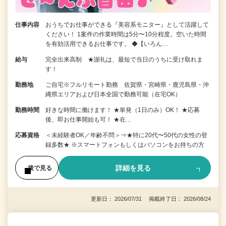
仕事内容
おうちでお仕事ができる『美容系モニター』として活躍して
ください！ 1案件の作業時間は5分〜10分程度。空いた時間
を有効活用できるお仕事です。 ◆【いろん…
給与
完全出来高制 ★謝礼は、最短で当日のうちに受け取れま
す！
勤務地
ご自宅※フルリモート勤務 佐賀県・宮崎県・鹿児島県・沖
縄県エリアおよび日本全国で勤務可能（在宅OK）
勤務時間
好きな時間に働けます！ ★単発（1日のみ）OK！ ★応募
後、即お仕事開始も可！ ★在…
応募資格
＜未経験者OK／年齢不問＞⇒★特に20代〜50代の女性の登
録多数★ ※スマートフォンもしくはパソコンをお持ちの方
詳細を見る
後で見る
更新日： 2026/07/31 掲載終了日： 2026/08/24