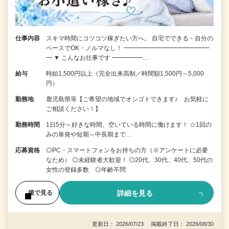
仕事内容
スキマ時間にコツコツ稼ぎたい方へ。 自宅でできる・自分の
ペースでOK・ノルマなし！ ━━━━━━━━━━━━━━
━ ▼ こんなお仕事です ━━━━━…
給与
時給1,500円以上（完全出来高制／時間額1,500円～5,000
円）
勤務地
鹿児島県等【ご希望の地域でオシゴトできます♪ お気軽に
ご相談ください！】
勤務時間
1日5分～好きな時間、空いている時間に働けます！ ☆1回の
みの単発や短期～中長期まで…
応募資格
◎PC・スマートフォンをお持ちの方（※アンケートに必要
なため） ◎未経験者大歓迎！ ◎20代、30代、40代、50代の
女性の登録多数 ◎年齢不問
詳細を見る
後で見る
更新日： 2026/07/23 掲載終了日： 2026/08/30