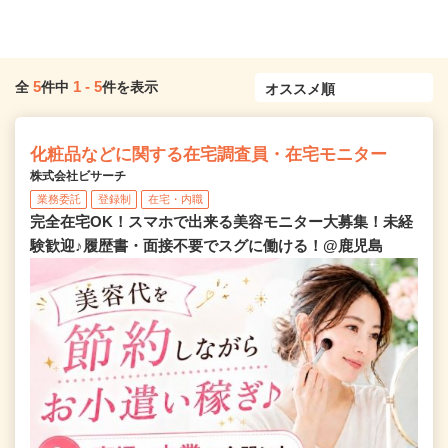
5
1
-
5
全
件中
件を表示
化粧品などに関する在宅調査員・在宅モニター
株式会社ビサーチ
業務委託
登録制
在宅・内職
完全在宅OK！スマホで出来る美容モニター大募集！未経
験歓迎♪履歴書・面接不要でスグに働ける！@鹿児島