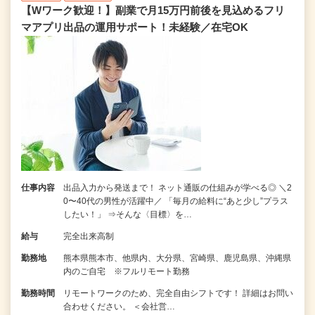
【Wワーク歓迎！】副業で月15万円前後を見込めるフリ
マアプリ出品の運用サポート！未経験／在宅OK
仕事内容
出品入力から発送まで！ ネット通販の仕組みが学べる◎ ＼2
0〜40代の男性が活躍中／ 「毎月の給料に“あと少し”プラス
したい！」 ⇒そんな〈目標〉を…
給与
完全出来高制
勤務地
熊本県熊本市、他県内、大分県、宮崎県、鹿児島県、沖縄県
内のご自宅 ※フルリモート勤務
勤務時間
リモートワークのため、完全自由シフトです！ 詳細はお問い
合わせください。 ＜会社営…