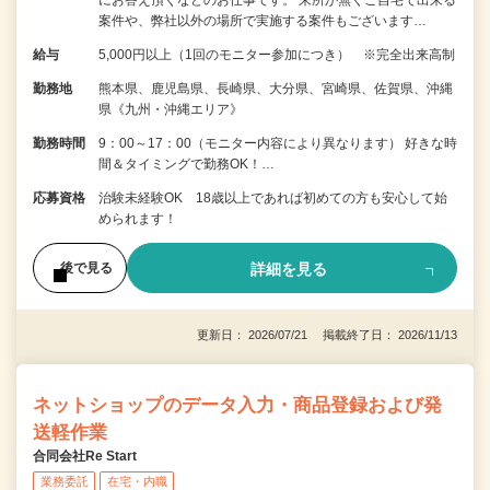
案件や、弊社以外の場所で実施する案件もございます…
給与
5,000円以上（1回のモニター参加につき） ※完全出来高制
勤務地
熊本県、鹿児島県、長崎県、大分県、宮崎県、佐賀県、沖縄
県《九州・沖縄エリア》
勤務時間
9：00～17：00（モニター内容により異なります） 好きな時
間＆タイミングで勤務OK！…
応募資格
治験未経験OK 18歳以上であれば初めての方も安心して始
められます！
詳細を見る
後で見る
更新日： 2026/07/21 掲載終了日： 2026/11/13
ネットショップのデータ入力・商品登録および発
送軽作業
合同会社Re Start
業務委託
在宅・内職