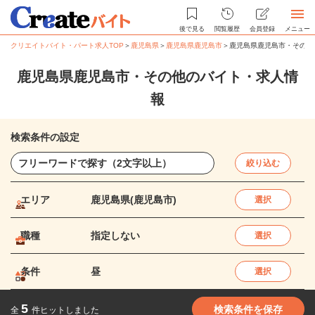
後で見る
閲覧履歴
会員登録
メニュー
クリエイトバイト・パート求人TOP
＞
鹿児島県
＞
鹿児島県鹿児島市
＞
鹿児島県鹿児島市・その他
鹿児島県鹿児島市・その他のバイト・求人情
報
検索条件の設定
絞り込む
エリア
鹿児島県(鹿児島市)
選択
職種
指定しない
選択
条件
昼
選択
5
検索条件を保存
全
件ヒットしました