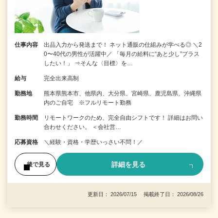
仕事内容
出品入力から発送まで！ ネット通販の仕組みが学べる◎ ＼2
0〜40代の男性が活躍中／ 「毎月の給料に“あと少し”プラス
したい！」 ⇒そんな〈目標〉を…
給与
完全出来高制
勤務地
熊本県熊本市、他県内、大分県、宮崎県、鹿児島県、沖縄県
内のご自宅 ※フルリモート勤務
勤務時間
リモートワークのため、完全自由シフトです！ 詳細はお問い
合わせください。 ＜会社営…
応募資格
＼経験・資格・学歴いっさい不問！／
詳細を見る
後で見る
更新日： 2026/07/15 掲載終了日： 2026/08/26