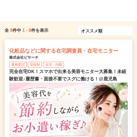
8
1
-
8
全
件中
件を表示
化粧品などに関する在宅調査員・在宅モニター
株式会社ビサーチ
業務委託
登録制
在宅・内職
完全在宅OK！スマホで出来る美容モニター大募集！未経
験歓迎♪履歴書・面接不要でスグに働ける！@鹿児島