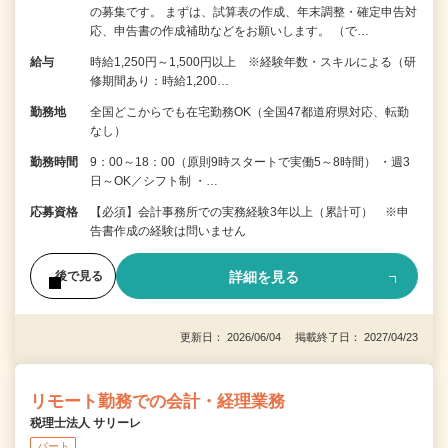
の募集です。 まずは、試算表の作成、年末調整・確定申告対
応、申告書の作成補助などをお願いします。 （で…
給与
時給1,250円～1,500円以上 ※経験年数・スキルによる（研
修期間あり：時給1,200…
勤務地
全国どこからでも在宅勤務OK（全国47都道府県対応、転勤
なし）
勤務時間
9：00～18：00（原則9時スタートで実働5～8時間） ・週3
日～OK／シフト制 ・…
応募資格
【必須】会計事務所での実務経験3年以上（累計可） ※申
告書作成の経験は問いません
詳細を見る
後で見る
更新日： 2026/06/04 掲載終了日： 2027/04/23
リモート勤務での会計・経理業務
税理士法人 サリーレ
パート