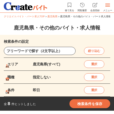
後で見る
閲覧履歴
会員登録
メニュー
クリエイトバイト・パート求人TOP
＞
鹿児島県
＞
鹿児島県・その他のバイト・パート求人情報
鹿児島県・その他のバイト・求人情報
検索条件の設定
絞り込む
エリア
鹿児島県(すべて)
選択
職種
指定しない
選択
条件
即日
選択
8
検索条件を保存
全
件ヒットしました