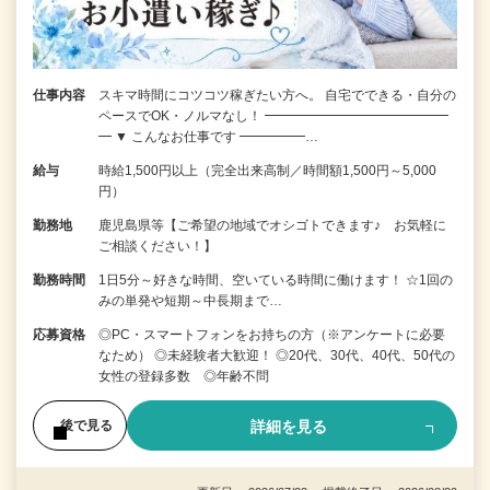
仕事内容
スキマ時間にコツコツ稼ぎたい方へ。 自宅でできる・自分の
ペースでOK・ノルマなし！ ━━━━━━━━━━━━━━
━ ▼ こんなお仕事です ━━━━━…
給与
時給1,500円以上（完全出来高制／時間額1,500円～5,000
円）
勤務地
鹿児島県等【ご希望の地域でオシゴトできます♪ お気軽に
ご相談ください！】
勤務時間
1日5分～好きな時間、空いている時間に働けます！ ☆1回の
みの単発や短期～中長期まで…
応募資格
◎PC・スマートフォンをお持ちの方（※アンケートに必要
なため） ◎未経験者大歓迎！ ◎20代、30代、40代、50代の
女性の登録多数 ◎年齢不問
詳細を見る
後で見る