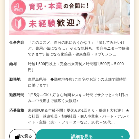
仕事内容
「このコスメ、自分の肌に合うかな？」「試してみたいけ
ど、費用が気になる…」 そんな気持ち、美容モニターで解決
できます♪ 気になる化粧品・健康食品・サプリメン…
給与
時給1,500円以上（完全出来高制／時間額1,500円～5,000
円）
勤務地
鹿児島県等 ◆勤務地多数♪ご自宅やお近くの店舗で間時間
に働けます♪
勤務時間
1日5分～OK！好きな時間やスキマ時間でサクッと♪ ☆1日の
み～中長期まで幅広く大歓迎♪…
応募資格
未経験OK＆年齢不問！夏休みの1回きり・単発も大歓迎！ ★
会社員・派遣社員・契約社員・個人事業主・パート・アルバ
イト・主婦（夫）・フリーターなど、20代～50代…
詳細を見る
後で見る