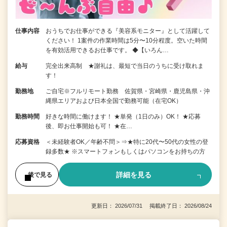
仕事内容
おうちでお仕事ができる『美容系モニター』として活躍して
ください！ 1案件の作業時間は5分〜10分程度。空いた時間
を有効活用できるお仕事です。 ◆【いろん…
給与
完全出来高制 ★謝礼は、最短で当日のうちに受け取れま
す！
勤務地
ご自宅※フルリモート勤務 佐賀県・宮崎県・鹿児島県・沖
縄県エリアおよび日本全国で勤務可能（在宅OK）
勤務時間
好きな時間に働けます！ ★単発（1日のみ）OK！ ★応募
後、即お仕事開始も可！ ★在…
応募資格
＜未経験者OK／年齢不問＞⇒★特に20代〜50代の女性の登
録多数★ ※スマートフォンもしくはパソコンをお持ちの方
詳細を見る
後で見る
更新日： 2026/07/31 掲載終了日： 2026/08/24