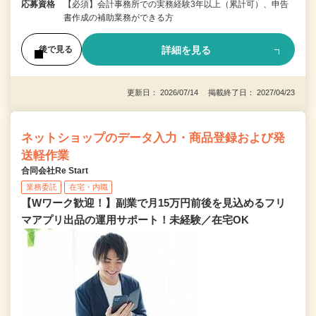
応募資格
【必須】会計事務所での実務経験3年以上（累計可）、申告
書作成の補助業務ができる方
詳細を見る
後で見る
更新日： 2026/07/14 掲載終了日： 2027/04/23
ネットショップのデータ入力・商品登録および発
送軽作業
合同会社Re Start
業務委託
在宅・内職
【Wワーク歓迎！】副業で月15万円前後を見込めるフリ
マアプリ出品の運用サポート！未経験／在宅OK