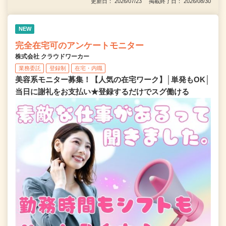
更新日： 2026/07/23 掲載終了日： 2026/08/30
NEW
完全在宅可のアンケートモニター
株式会社 クラウドワーカー
業務委託
登録制
在宅・内職
美容系モニター募集！【人気の在宅ワーク】│単発もOK│
当日に謝礼をお支払い★登録するだけでスグ働ける