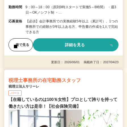
勤務時間
9：00～18：00（原則9時スタートで実働5～8時間） ・週3
日～OK／シフト制 ・…
応募資格
【必須】会計事務所での実務経験5年以上（累計可）、1つの
事務所での経験が3年以上ある方、申告書の作成を1人で完結
できる方
詳細を見る
後で見る
更新日： 2026/06/01 掲載終了日： 2027/04/23
税理士事務所の在宅勤務スタッフ
税理士法人サリーレ
パート
【在籍しているのは100％女性】プロとして誇りを持って
働きたい方は是非！【社会保険完備】