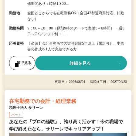
修期間あり：時給1,300…
勤務地
全国どこからでも在宅勤務OK（全国47都道府県対応、転勤
なし）
勤務時間
9：00～18：00（原則9時スタートで実働5～8時間） ・週3
日～OK／シフト制 ・…
応募資格
【必須】会計事務所での実務経験5年以上（累計可）、申告
書の作成を1人で完結できる方
詳細を見る
後で見る
更新日： 2026/06/01 掲載終了日： 2027/04/23
在宅勤務での会計・経理業務
税理士法人 サリーレ
パート
あなたの『プロの経験』、誇り高く活かす！今の職場で
学び終えたなら、サリーレでキャリアアップ！