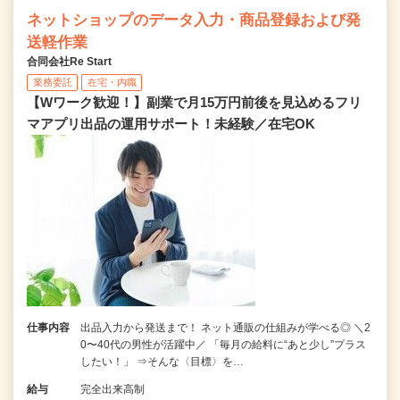
ネットショップのデータ入力・商品登録および発
送軽作業
合同会社Re Start
業務委託
在宅・内職
【Wワーク歓迎！】副業で月15万円前後を見込めるフリ
マアプリ出品の運用サポート！未経験／在宅OK
仕事内容
出品入力から発送まで！ ネット通販の仕組みが学べる◎ ＼2
0〜40代の男性が活躍中／ 「毎月の給料に“あと少し”プラス
したい！」 ⇒そんな〈目標〉を…
給与
完全出来高制