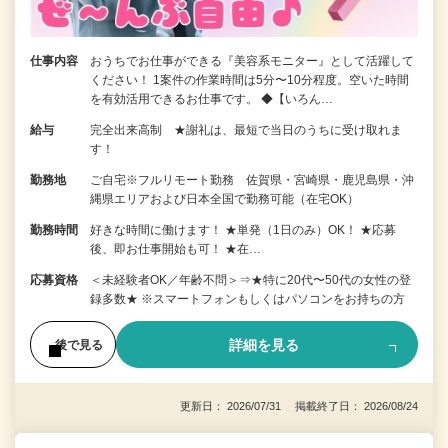
仕事内容
おうちでお仕事ができる『美容系モニター』として活躍して
ください！ 1案件の作業時間は5分〜10分程度。空いた時間
を有効活用できるお仕事です。 ◆【いろん…
給与
完全出来高制 ★謝礼は、最短で当日のうちに受け取れま
す！
勤務地
ご自宅※フルリモート勤務 佐賀県・宮崎県・鹿児島県・沖
縄県エリアおよび日本全国で勤務可能（在宅OK）
勤務時間
好きな時間に働けます！ ★単発（1日のみ）OK！ ★応募
後、即お仕事開始も可！ ★在…
応募資格
＜未経験者OK／年齢不問＞⇒★特に20代〜50代の女性の登
録多数★ ※スマートフォンもしくはパソコンをお持ちの方
詳細を見る
後で見る
更新日： 2026/07/31 掲載終了日： 2026/08/24