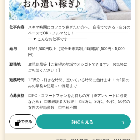
仕事内容
スキマ時間にコツコツ稼ぎたい方へ。 自宅でできる・自分の
ペースでOK・ノルマなし！ ━━━━━━━━━━━━━━
━ ▼ こんなお仕事です ━━━━━…
給与
時給1,500円以上（完全出来高制／時間額1,500円～5,000
円）
勤務地
鹿児島県等【ご希望の地域でオシゴトできます♪ お気軽に
ご相談ください！】
勤務時間
1日5分～好きな時間、空いている時間に働けます！ ☆1回の
みの単発や短期～中長期まで…
応募資格
◎PC・スマートフォンをお持ちの方（※アンケートに必要
なため） ◎未経験者大歓迎！ ◎20代、30代、40代、50代の
女性の登録多数 ◎年齢不問
詳細を見る
後で見る