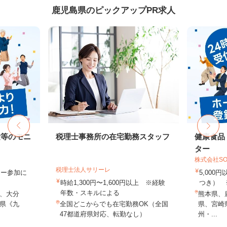
鹿児島県のピックアップPR求人
験等のモニ
税理士事務所の在宅勤務スタッフ
健康食品
ター
株式会社SO
税理士法人サリーレ
ター参加に
5,000
時給1,300円〜1,600円以上 ※経験
つき） 
年数・スキルによる
、大分
熊本県、
県《九
全国どこからでも在宅勤務OK（全国
県、宮崎
47都道府県対応、転勤なし）
州・...