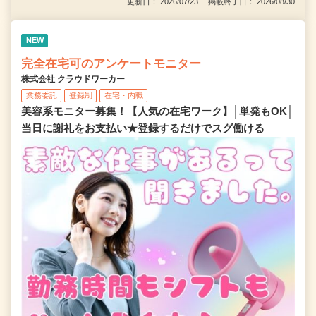
更新日： 2026/07/23 掲載終了日： 2026/08/30
NEW
完全在宅可のアンケートモニター
株式会社 クラウドワーカー
業務委託
登録制
在宅・内職
美容系モニター募集！【人気の在宅ワーク】│単発もOK│
当日に謝礼をお支払い★登録するだけでスグ働ける