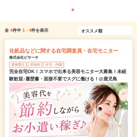
4
1
-
4
全
件中
件を表示
化粧品などに関する在宅調査員・在宅モニター
株式会社ビサーチ
業務委託
登録制
在宅・内職
完全在宅OK！スマホで出来る美容モニター大募集！未経
験歓迎♪履歴書・面接不要でスグに働ける！@鹿児島