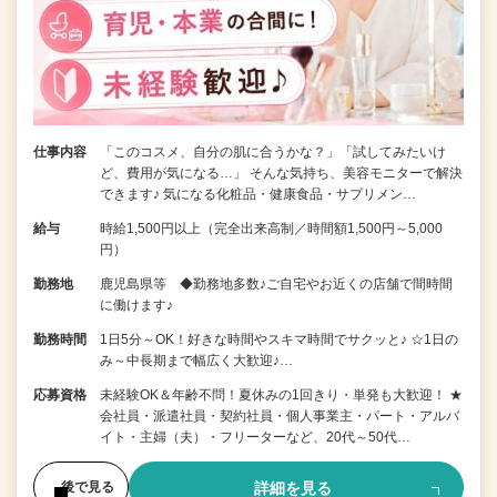
仕事内容
「このコスメ、自分の肌に合うかな？」「試してみたいけ
ど、費用が気になる…」 そんな気持ち、美容モニターで解決
できます♪ 気になる化粧品・健康食品・サプリメン…
給与
時給1,500円以上（完全出来高制／時間額1,500円～5,000
円）
勤務地
鹿児島県等 ◆勤務地多数♪ご自宅やお近くの店舗で間時間
に働けます♪
勤務時間
1日5分～OK！好きな時間やスキマ時間でサクッと♪ ☆1日の
み～中長期まで幅広く大歓迎♪…
応募資格
未経験OK＆年齢不問！夏休みの1回きり・単発も大歓迎！ ★
会社員・派遣社員・契約社員・個人事業主・パート・アルバ
イト・主婦（夫）・フリーターなど、20代～50代…
詳細を見る
後で見る