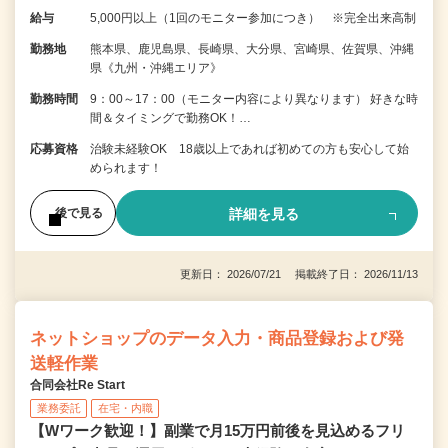
給与
5,000円以上（1回のモニター参加につき） ※完全出来高制
勤務地
熊本県、鹿児島県、長崎県、大分県、宮崎県、佐賀県、沖縄
県《九州・沖縄エリア》
勤務時間
9：00～17：00（モニター内容により異なります） 好きな時
間＆タイミングで勤務OK！…
応募資格
治験未経験OK 18歳以上であれば初めての方も安心して始
められます！
詳細を見る
後で見る
更新日： 2026/07/21 掲載終了日： 2026/11/13
ネットショップのデータ入力・商品登録および発
送軽作業
合同会社Re Start
業務委託
在宅・内職
【Wワーク歓迎！】副業で月15万円前後を見込めるフリ