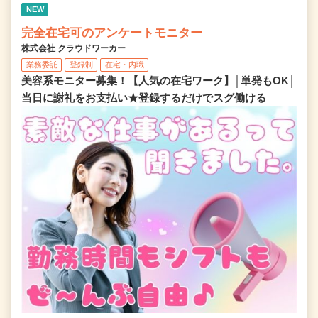
NEW
完全在宅可のアンケートモニター
株式会社 クラウドワーカー
業務委託
登録制
在宅・内職
美容系モニター募集！【人気の在宅ワーク】│単発もOK│
当日に謝礼をお支払い★登録するだけでスグ働ける