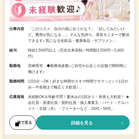
仕事内容
「このコスメ、自分の肌に合うかな？」「試してみたいけ
ど、費用が気になる…」 そんな気持ち、美容モニターで解決
できます♪ 気になる化粧品・健康食品・サプリメン…
給与
時給1,500円以上（完全出来高制／時間額1,500円～5,000
円）
勤務地
宮崎県等 ◆勤務地多数♪ご自宅やお近くの店舗で間時間に
働けます♪
勤務時間
1日5分～OK！好きな時間やスキマ時間でサクッと♪ ☆1日の
み～中長期まで幅広く大歓迎♪…
応募資格
未経験OK＆年齢不問！夏休みの1回きり・単発も大歓迎！ ★
会社員・派遣社員・契約社員・個人事業主・パート・アルバ
イト・主婦（夫）・フリーターなど、20代～50代…
詳細を見る
後で見る