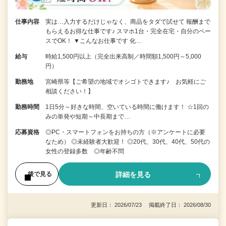
仕事内容
実は…入力するだけじゃなく、商品をタダで試せて 報酬まで
もらえるお得な仕事です♪ スマホ1台・完全在宅・自分のペー
スでOK！ ▼こんなお仕事です 化…
給与
時給1,500円以上（完全出来高制／時間額1,500円～5,000
円）
勤務地
宮崎県等【ご希望の地域でオシゴトできます♪ お気軽にご
相談ください！】
勤務時間
1日5分～好きな時間、空いている時間に働けます！ ☆1回の
みの単発や短期～中長期まで…
応募資格
◎PC・スマートフォンをお持ちの方（※アンケートに必要
なため） ◎未経験者大歓迎！ ◎20代、30代、40代、50代の
女性の登録多数 ◎年齢不問
詳細を見る
後で見る
更新日： 2026/07/23 掲載終了日： 2026/08/30