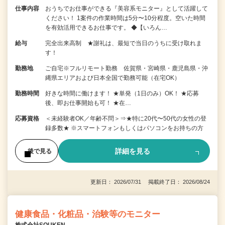
仕事内容
おうちでお仕事ができる『美容系モニター』として活躍して
ください！ 1案件の作業時間は5分〜10分程度。空いた時間
を有効活用できるお仕事です。 ◆【いろん…
給与
完全出来高制 ★謝礼は、最短で当日のうちに受け取れま
す！
勤務地
ご自宅※フルリモート勤務 佐賀県・宮崎県・鹿児島県・沖
縄県エリアおよび日本全国で勤務可能（在宅OK）
勤務時間
好きな時間に働けます！ ★単発（1日のみ）OK！ ★応募
後、即お仕事開始も可！ ★在…
応募資格
＜未経験者OK／年齢不問＞⇒★特に20代〜50代の女性の登
録多数★ ※スマートフォンもしくはパソコンをお持ちの方
詳細を見る
後で見る
更新日： 2026/07/31 掲載終了日： 2026/08/24
健康食品・化粧品・治験等のモニター
株式会社SOUKEN