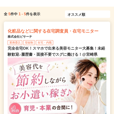
5
1
-
5
全
件中
件を表示
化粧品などに関する在宅調査員・在宅モニター
株式会社ビサーチ
業務委託
登録制
在宅・内職
完全在宅OK！スマホで出来る美容モニター大募集！未経
験歓迎♪履歴書・面接不要でスグに働ける！@宮崎県