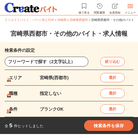
後で見る
閲覧履歴
会員登録
メニュー
クリエイトバイト・パート求人TOP
＞
宮崎県
＞
宮崎県西都市
＞
宮崎県西都市・その他のバイト・
宮崎県西都市・その他のバイト・求人情報
検索条件の設定
絞り込む
エリア
宮崎県(西都市)
選択
職種
指定しない
選択
条件
ブランクOK
選択
5
検索条件を保存
全
件ヒットしました