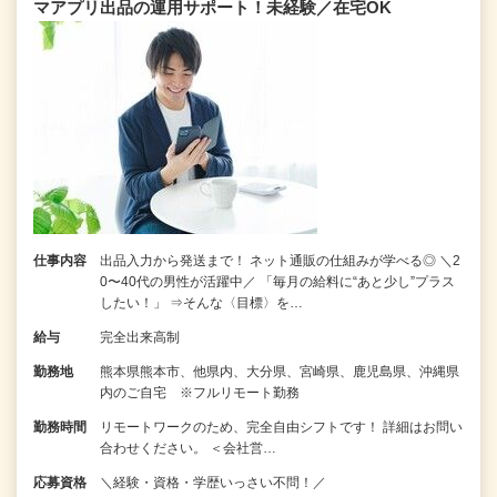
マアプリ出品の運用サポート！未経験／在宅OK
仕事内容
出品入力から発送まで！ ネット通販の仕組みが学べる◎ ＼2
0〜40代の男性が活躍中／ 「毎月の給料に“あと少し”プラス
したい！」 ⇒そんな〈目標〉を…
給与
完全出来高制
勤務地
熊本県熊本市、他県内、大分県、宮崎県、鹿児島県、沖縄県
内のご自宅 ※フルリモート勤務
勤務時間
リモートワークのため、完全自由シフトです！ 詳細はお問い
合わせください。 ＜会社営…
応募資格
＼経験・資格・学歴いっさい不問！／