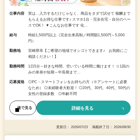
仕事内容
実は…入力するだけじゃなく、商品をタダで試せて 報酬まで
もらえるお得な仕事です♪ スマホ1台・完全在宅・自分のペー
スでOK！ ▼こんなお仕事です 化…
給与
時給1,500円以上（完全出来高制／時間額1,500円～5,000
円）
勤務地
宮崎県等【ご希望の地域でオシゴトできます♪ お気軽にご
相談ください！】
勤務時間
1日5分～好きな時間、空いている時間に働けます！ ☆1回の
みの単発や短期～中長期まで…
応募資格
◎PC・スマートフォンをお持ちの方（※アンケートに必要
なため） ◎未経験者大歓迎！ ◎20代、30代、40代、50代の
女性の登録多数 ◎年齢不問
詳細を見る
後で見る
更新日： 2026/07/23 掲載終了日： 2026/08/30