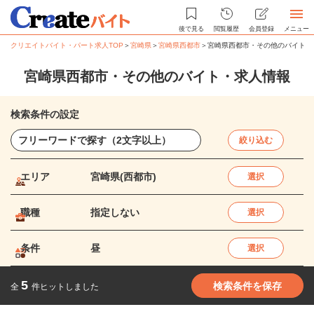
後で見る
閲覧履歴
会員登録
メニュー
クリエイトバイト・パート求人TOP
＞
宮崎県
＞
宮崎県西都市
＞
宮崎県西都市・その他のバイト・
宮崎県西都市・その他のバイト・求人情報
検索条件の設定
絞り込む
エリア
宮崎県(西都市)
選択
職種
指定しない
選択
条件
昼
選択
5
検索条件を保存
全
件ヒットしました