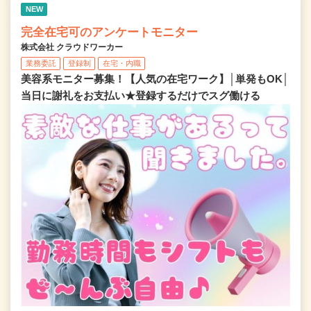
NEW
完全在宅可のアンケートモニター
株式会社 クラウドワーカー
業務委託
登録制
在宅・内職
美容系モニター募集！【人気の在宅ワーク】│単発もOK│
当日に謝礼をお支払い★登録するだけでスグ働ける