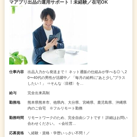
マアプリ出品の運用サポート！未経験／在宅OK
仕事内容
出品入力から発送まで！ ネット通販の仕組みが学べる◎ ＼2
0〜40代の男性が活躍中／ 「毎月の給料に“あと少し”プラス
したい！」 ⇒そんな〈目標〉を…
給与
完全出来高制
勤務地
熊本県熊本市、他県内、大分県、宮崎県、鹿児島県、沖縄県
内のご自宅 ※フルリモート勤務
勤務時間
リモートワークのため、完全自由シフトです！ 詳細はお問い
合わせください。 ＜会社営…
応募資格
＼経験・資格・学歴いっさい不問！／