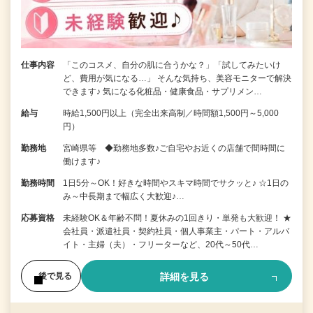
仕事内容
「このコスメ、自分の肌に合うかな？」「試してみたいけ
ど、費用が気になる…」 そんな気持ち、美容モニターで解決
できます♪ 気になる化粧品・健康食品・サプリメン…
給与
時給1,500円以上（完全出来高制／時間額1,500円～5,000
円）
勤務地
宮崎県等 ◆勤務地多数♪ご自宅やお近くの店舗で間時間に
働けます♪
勤務時間
1日5分～OK！好きな時間やスキマ時間でサクッと♪ ☆1日の
み～中長期まで幅広く大歓迎♪…
応募資格
未経験OK＆年齢不問！夏休みの1回きり・単発も大歓迎！ ★
会社員・派遣社員・契約社員・個人事業主・パート・アルバ
イト・主婦（夫）・フリーターなど、20代～50代…
詳細を見る
後で見る