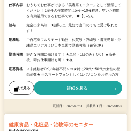
仕事内容
おうちでお仕事ができる『美容系モニター』として活躍して
ください！ 1案件の作業時間は5分〜10分程度。空いた時間
を有効活用できるお仕事です。 ◆【いろん…
給与
完全出来高制 ★謝礼は、最短で当日のうちに受け取れま
す！
勤務地
ご自宅※フルリモート勤務 佐賀県・宮崎県・鹿児島県・沖
縄県エリアおよび日本全国で勤務可能（在宅OK）
勤務時間
好きな時間に働けます！ ★単発（1日のみ）OK！ ★応募
後、即お仕事開始も可！ ★在…
応募資格
＜未経験者OK／年齢不問＞⇒★特に20代〜50代の女性の登
録多数★ ※スマートフォンもしくはパソコンをお持ちの方
詳細を見る
後で見る
更新日： 2026/07/31 掲載終了日： 2026/08/24
健康食品・化粧品・治験等のモニター
株式会社SOUKEN