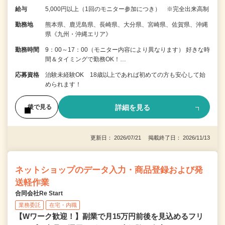
給与
5,000円以上（1回のモニター参加につき） ※完全出来高制
勤務地
熊本県、鹿児島県、長崎県、大分県、宮崎県、佐賀県、沖縄
県《九州・沖縄エリア》
勤務時間
9：00～17：00（モニター内容により異なります） 好きな時
間＆タイミングで勤務OK！…
応募資格
治験未経験OK 18歳以上であれば初めての方も安心して始
められます！
詳細を見る
後で見る
更新日： 2026/07/21 掲載終了日： 2026/11/13
ネットショップのデータ入力・商品登録および発
送軽作業
合同会社Re Start
業務委託
在宅・内職
【Wワーク歓迎！】副業で月15万円前後を見込めるフリ