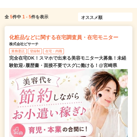
5
1
-
5
全
件中
件を表示
化粧品などに関する在宅調査員・在宅モニター
株式会社ビサーチ
業務委託
登録制
在宅・内職
完全在宅OK！スマホで出来る美容モニター大募集！未経
験歓迎♪履歴書・面接不要でスグに働ける！@宮崎県