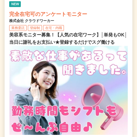
NEW
完全在宅可のアンケートモニター
株式会社 クラウドワーカー
業務委託
登録制
在宅・内職
美容系モニター募集！【人気の在宅ワーク】│単発もOK│
当日に謝礼をお支払い★登録するだけでスグ働ける