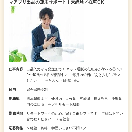
マアプリ出品の運用サポート！未経験／在宅OK
仕事内容
出品入力から発送まで！ ネット通販の仕組みが学べる◎ ＼2
0〜40代の男性が活躍中／ 「毎月の給料に“あと少し”プラス
したい！」 ⇒そんな〈目標〉を…
給与
完全出来高制
勤務地
熊本県熊本市、他県内、大分県、宮崎県、鹿児島県、沖縄県
内のご自宅 ※フルリモート勤務
勤務時間
リモートワークのため、完全自由シフトです！ 詳細はお問い
合わせください。 ＜会社営…
応募資格
＼経験・資格・学歴いっさい不問！／