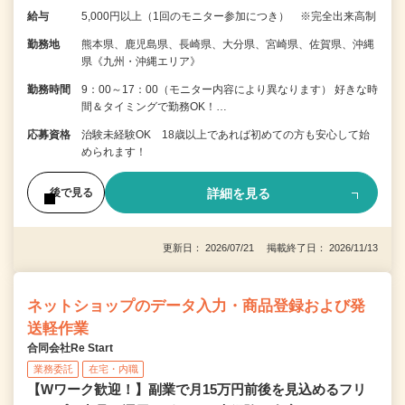
給与
5,000円以上（1回のモニター参加につき） ※完全出来高制
勤務地
熊本県、鹿児島県、長崎県、大分県、宮崎県、佐賀県、沖縄
県《九州・沖縄エリア》
勤務時間
9：00～17：00（モニター内容により異なります） 好きな時
間＆タイミングで勤務OK！…
応募資格
治験未経験OK 18歳以上であれば初めての方も安心して始
められます！
詳細を見る
後で見る
更新日： 2026/07/21 掲載終了日： 2026/11/13
ネットショップのデータ入力・商品登録および発
送軽作業
合同会社Re Start
業務委託
在宅・内職
【Wワーク歓迎！】副業で月15万円前後を見込めるフリ