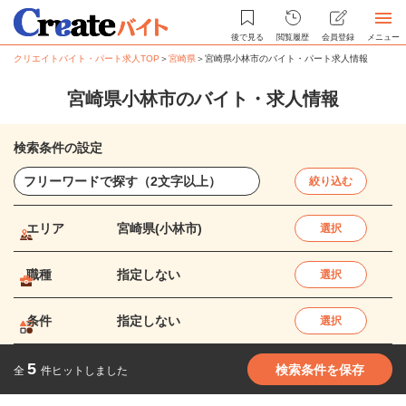
後で見る
閲覧履歴
会員登録
メニュー
クリエイトバイト・パート求人TOP
＞
宮崎県
＞
宮崎県小林市のバイト・パート求人情報
宮崎県小林市のバイト・求人情報
検索条件の設定
絞り込む
エリア
宮崎県(小林市)
選択
職種
指定しない
選択
条件
指定しない
選択
5
検索条件を保存
全
件ヒットしました