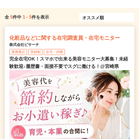
5
1
-
5
全
件中
件を表示
化粧品などに関する在宅調査員・在宅モニター
株式会社ビサーチ
業務委託
登録制
在宅・内職
完全在宅OK！スマホで出来る美容モニター大募集！未経
験歓迎♪履歴書・面接不要でスグに働ける！@宮崎県