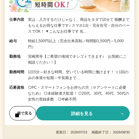
仕事内容
実は…入力するだけじゃなく、商品をタダで試せて 報酬まで
もらえるお得な仕事です♪ スマホ1台・完全在宅・自分のペー
スでOK！ ▼こんなお仕事です 化…
給与
時給1,500円以上（完全出来高制／時間額1,500円～5,000
円）
勤務地
宮崎県等【ご希望の地域でオシゴトできます♪ お気軽にご
相談ください！】
勤務時間
1日5分～好きな時間、空いている時間に働けます！ ☆1回の
みの単発や短期～中長期まで…
応募資格
◎PC・スマートフォンをお持ちの方（※アンケートに必要
なため） ◎未経験者大歓迎！ ◎20代、30代、40代、50代の
女性の登録多数 ◎年齢不問
詳細を見る
後で見る
更新日： 2026/07/23 掲載終了日： 2026/08/30