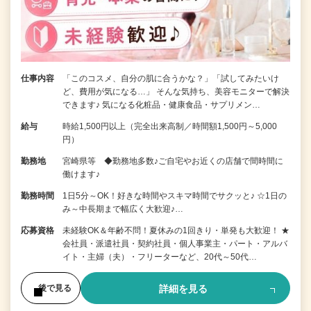
仕事内容
「このコスメ、自分の肌に合うかな？」「試してみたいけ
ど、費用が気になる…」 そんな気持ち、美容モニターで解決
できます♪ 気になる化粧品・健康食品・サプリメン…
給与
時給1,500円以上（完全出来高制／時間額1,500円～5,000
円）
勤務地
宮崎県等 ◆勤務地多数♪ご自宅やお近くの店舗で間時間に
働けます♪
勤務時間
1日5分～OK！好きな時間やスキマ時間でサクッと♪ ☆1日の
み～中長期まで幅広く大歓迎♪…
応募資格
未経験OK＆年齢不問！夏休みの1回きり・単発も大歓迎！ ★
会社員・派遣社員・契約社員・個人事業主・パート・アルバ
イト・主婦（夫）・フリーターなど、20代～50代…
詳細を見る
後で見る