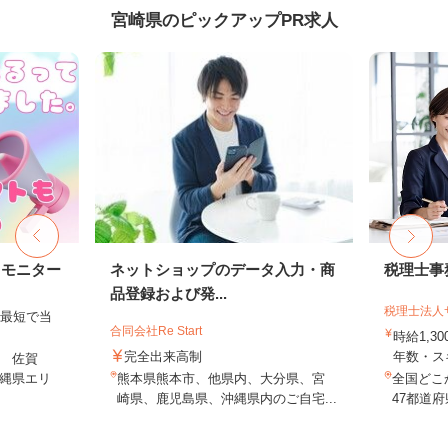
宮崎県のピックアップPR求人
トモニター
ネットショップのデータ入力・商
税理士事
品登録および発...
税理士法人
、最短で当
合同会社Re Start
！
時給1,3
完全出来高制
年数・ス
 佐賀
縄県エリ
熊本県熊本市、他県内、大分県、宮
全国どこ
崎県、鹿児島県、沖縄県内のご自宅...
47都道