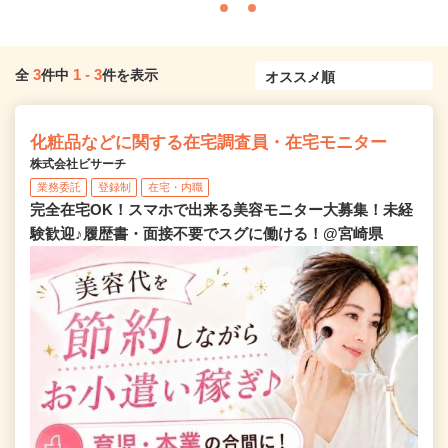
3
1
-
3
全
件中
件を表示
化粧品などに関する在宅調査員・在宅モニター
株式会社ビサーチ
業務委託
登録制
在宅・内職
完全在宅OK！スマホで出来る美容モニター大募集！未経
験歓迎♪履歴書・面接不要でスグに働ける！@宮崎県