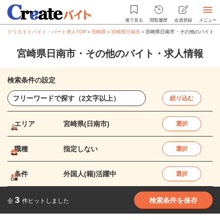
後で見る
閲覧履歴
会員登録
メニュー
クリエイトバイト・パート求人TOP
＞
宮崎県
＞
宮崎県日南市
＞
宮崎県日南市・その他のバイト・
宮崎県日南市・その他のバイト・求人情報
検索条件の設定
絞り込む
エリア
宮崎県(日南市)
選択
職種
指定しない
選択
条件
外国人(籍)活躍中
選択
3
検索条件を保存
全
件ヒットしました