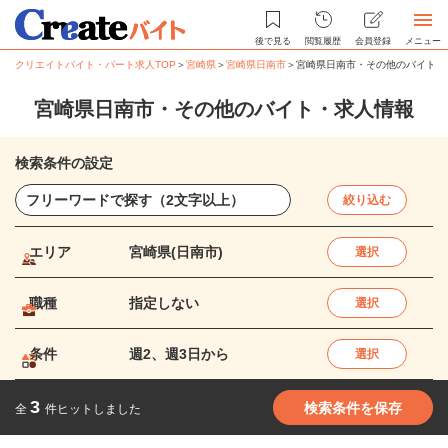
後で見る
閲覧履歴
会員登録
メニュー
クリエイトバイト・パート求人TOP
＞
宮崎県
＞
宮崎県日南市
＞
宮崎県日南市・その他のバイト・
宮崎県日南市・その他のバイト・求人情報
検索条件の設定
絞り込む
エリア
宮崎県(日南市)
選択
職種
指定しない
選択
条件
週2、週3日から
選択
3
検索条件を保存
全
件ヒットしました