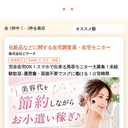
3
1
-
3
全
件中
件を表示
化粧品などに関する在宅調査員・在宅モニター
株式会社ビサーチ
業務委託
登録制
在宅・内職
完全在宅OK！スマホで出来る美容モニター大募集！未経
験歓迎♪履歴書・面接不要でスグに働ける！@宮崎県