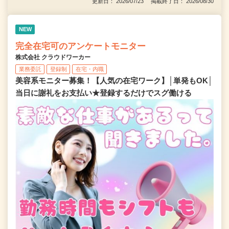
更新日： 2026/07/23 掲載終了日： 2026/08/30
NEW
完全在宅可のアンケートモニター
株式会社 クラウドワーカー
業務委託
登録制
在宅・内職
美容系モニター募集！【人気の在宅ワーク】│単発もOK│
当日に謝礼をお支払い★登録するだけでスグ働ける