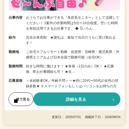
仕事内容
おうちでお仕事ができる『美容系モニター』として活躍して
ください！ 1案件の作業時間は5分〜10分程度。空いた時間
を有効活用できるお仕事です。 ◆【いろん…
給与
完全出来高制 ★謝礼は、最短で当日のうちに受け取れま
す！
勤務地
ご自宅※フルリモート勤務 佐賀県・宮崎県・鹿児島県・沖
縄県エリアおよび日本全国で勤務可能（在宅OK）
勤務時間
好きな時間に働けます！ ★単発（1日のみ）OK！ ★応募
後、即お仕事開始も可！ ★在…
応募資格
＜未経験者OK／年齢不問＞⇒★特に20代〜50代の女性の登
録多数★ ※スマートフォンもしくはパソコンをお持ちの方
詳細を見る
後で見る
更新日： 2026/07/31 掲載終了日： 2026/08/24