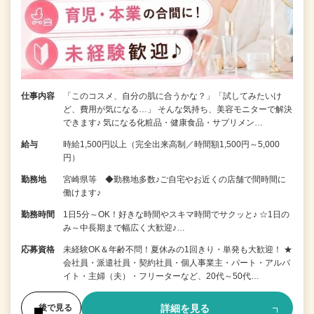
仕事内容
「このコスメ、自分の肌に合うかな？」「試してみたいけ
ど、費用が気になる…」 そんな気持ち、美容モニターで解決
できます♪ 気になる化粧品・健康食品・サプリメン…
給与
時給1,500円以上（完全出来高制／時間額1,500円～5,000
円）
勤務地
宮崎県等 ◆勤務地多数♪ご自宅やお近くの店舗で間時間に
働けます♪
勤務時間
1日5分～OK！好きな時間やスキマ時間でサクッと♪ ☆1日の
み～中長期まで幅広く大歓迎♪…
応募資格
未経験OK＆年齢不問！夏休みの1回きり・単発も大歓迎！ ★
会社員・派遣社員・契約社員・個人事業主・パート・アルバ
イト・主婦（夫）・フリーターなど、20代～50代…
詳細を見る
後で見る