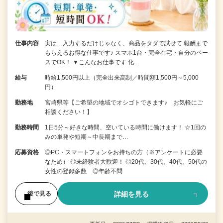
仕事内容
実は…入力するだけじゃなく、商品をタダで試せて 報酬まで
もらえるお得な仕事です♪ スマホ1台・完全在宅・自分のペー
スでOK！ ▼こんなお仕事です 化…
給与
時給1,500円以上（完全出来高制／時間額1,500円～5,000
円）
勤務地
宮崎県等【ご希望の地域でオシゴトできます♪ お気軽にご
相談ください！】
勤務時間
1日5分～好きな時間、空いている時間に働けます！ ☆1回の
みの単発や短期～中長期まで…
応募資格
◎PC・スマートフォンをお持ちの方（※アンケートに必要
なため） ◎未経験者大歓迎！ ◎20代、30代、40代、50代の
女性の登録多数 ◎年齢不問
詳細を見る
後で見る