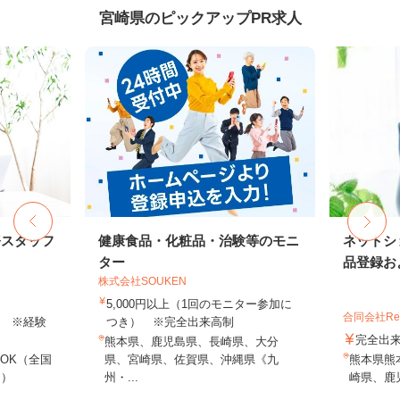
宮崎県のピックアップPR求人
務スタッフ
健康食品・化粧品・治験等のモニ
ネットシ
ター
品登録およ
株式会社SOUKEN
5,000円以上（1回のモニター参加に
合同会社Re S
以上 ※経験
つき） ※完全出来高制
完全出
熊本県、鹿児島県、長崎県、大分
OK（全国
県、宮崎県、佐賀県、沖縄県《九
熊本県熊
し）
州・...
崎県、鹿