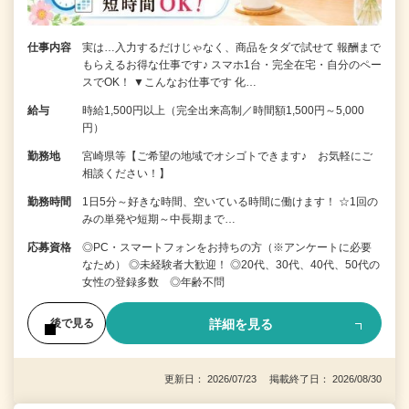
仕事内容
実は…入力するだけじゃなく、商品をタダで試せて 報酬まで
もらえるお得な仕事です♪ スマホ1台・完全在宅・自分のペー
スでOK！ ▼こんなお仕事です 化…
給与
時給1,500円以上（完全出来高制／時間額1,500円～5,000
円）
勤務地
宮崎県等【ご希望の地域でオシゴトできます♪ お気軽にご
相談ください！】
勤務時間
1日5分～好きな時間、空いている時間に働けます！ ☆1回の
みの単発や短期～中長期まで…
応募資格
◎PC・スマートフォンをお持ちの方（※アンケートに必要
なため） ◎未経験者大歓迎！ ◎20代、30代、40代、50代の
女性の登録多数 ◎年齢不問
詳細を見る
後で見る
更新日： 2026/07/23 掲載終了日： 2026/08/30