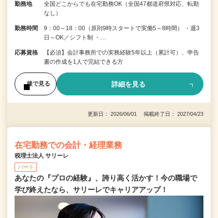
勤務地
全国どこからでも在宅勤務OK（全国47都道府県対応、転勤
なし）
勤務時間
9：00～18：00（原則9時スタートで実働5～8時間） ・週3
日～OK／シフト制 ・…
応募資格
【必須】会計事務所での実務経験5年以上（累計可）、申告
書の作成を1人で完結できる方
詳細を見る
後で見る
更新日： 2026/06/01 掲載終了日： 2027/04/23
在宅勤務での会計・経理業務
税理士法人 サリーレ
パート
あなたの『プロの経験』、誇り高く活かす！今の職場で
学び終えたなら、サリーレでキャリアアップ！