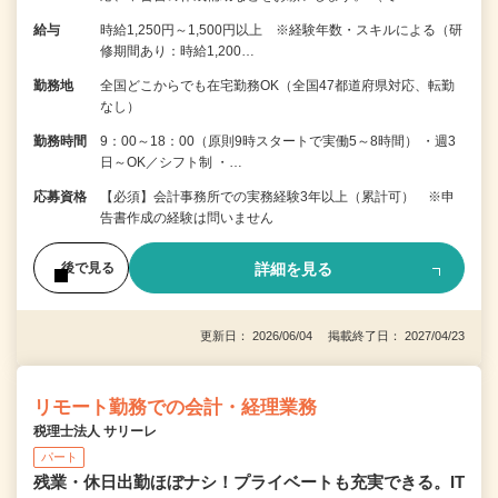
給与
時給1,250円～1,500円以上 ※経験年数・スキルによる（研
修期間あり：時給1,200…
勤務地
全国どこからでも在宅勤務OK（全国47都道府県対応、転勤
なし）
勤務時間
9：00～18：00（原則9時スタートで実働5～8時間） ・週3
日～OK／シフト制 ・…
応募資格
【必須】会計事務所での実務経験3年以上（累計可） ※申
告書作成の経験は問いません
詳細を見る
後で見る
更新日： 2026/06/04 掲載終了日： 2027/04/23
リモート勤務での会計・経理業務
税理士法人 サリーレ
パート
残業・休日出勤ほぼナシ！プライベートも充実できる。IT