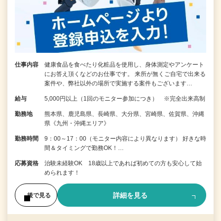
仕事内容
健康食品を食べたり化粧品を使用し、身体測定やアンケート
にお答え頂くなどのお仕事です。 来所が無くご自宅で出来る
案件や、弊社以外の場所で実施する案件もございます…
給与
5,000円以上（1回のモニター参加につき） ※完全出来高制
勤務地
熊本県、鹿児島県、長崎県、大分県、宮崎県、佐賀県、沖縄
県《九州・沖縄エリア》
勤務時間
9：00～17：00（モニター内容により異なります） 好きな時
間＆タイミングで勤務OK！…
応募資格
治験未経験OK 18歳以上であれば初めての方も安心して始
められます！
詳細を見る
後で見る