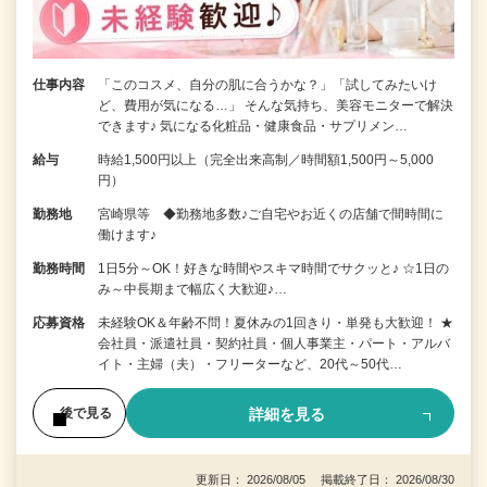
仕事内容
「このコスメ、自分の肌に合うかな？」「試してみたいけ
ど、費用が気になる…」 そんな気持ち、美容モニターで解決
できます♪ 気になる化粧品・健康食品・サプリメン…
給与
時給1,500円以上（完全出来高制／時間額1,500円～5,000
円）
勤務地
宮崎県等 ◆勤務地多数♪ご自宅やお近くの店舗で間時間に
働けます♪
勤務時間
1日5分～OK！好きな時間やスキマ時間でサクッと♪ ☆1日の
み～中長期まで幅広く大歓迎♪…
応募資格
未経験OK＆年齢不問！夏休みの1回きり・単発も大歓迎！ ★
会社員・派遣社員・契約社員・個人事業主・パート・アルバ
イト・主婦（夫）・フリーターなど、20代～50代…
詳細を見る
後で見る
更新日： 2026/08/05 掲載終了日： 2026/08/30