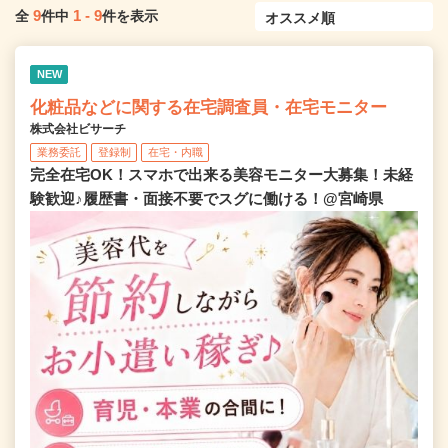
9
1
-
9
全
件中
件を表示
NEW
化粧品などに関する在宅調査員・在宅モニター
株式会社ビサーチ
業務委託
登録制
在宅・内職
完全在宅OK！スマホで出来る美容モニター大募集！未経
験歓迎♪履歴書・面接不要でスグに働ける！@宮崎県