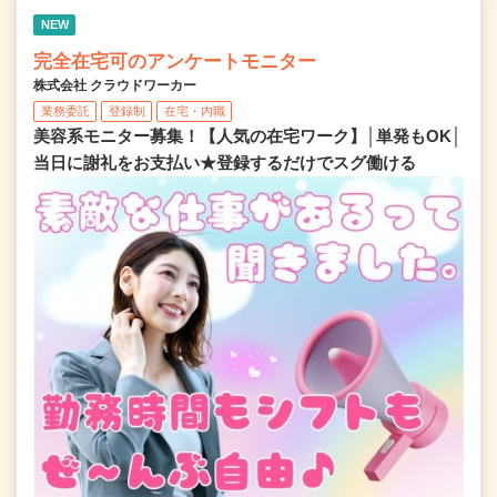
NEW
完全在宅可のアンケートモニター
株式会社 クラウドワーカー
業務委託
登録制
在宅・内職
美容系モニター募集！【人気の在宅ワーク】│単発もOK│
当日に謝礼をお支払い★登録するだけでスグ働ける