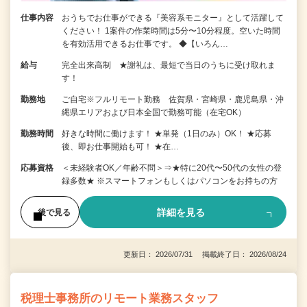
仕事内容
おうちでお仕事ができる『美容系モニター』として活躍して
ください！ 1案件の作業時間は5分〜10分程度。空いた時間
を有効活用できるお仕事です。 ◆【いろん…
給与
完全出来高制 ★謝礼は、最短で当日のうちに受け取れま
す！
勤務地
ご自宅※フルリモート勤務 佐賀県・宮崎県・鹿児島県・沖
縄県エリアおよび日本全国で勤務可能（在宅OK）
勤務時間
好きな時間に働けます！ ★単発（1日のみ）OK！ ★応募
後、即お仕事開始も可！ ★在…
応募資格
＜未経験者OK／年齢不問＞⇒★特に20代〜50代の女性の登
録多数★ ※スマートフォンもしくはパソコンをお持ちの方
詳細を見る
後で見る
更新日： 2026/07/31 掲載終了日： 2026/08/24
税理士事務所のリモート業務スタッフ