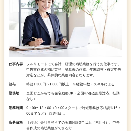
仕事内容
フルリモートにて会計・経理の補助業務を行うお仕事です。
申告書作成の補助業務、試算表の作成、年末調整・確定申告
対応などが、具体的な業務内容となります。 …
給与
時給1,300円〜1,600円以上 ※経験年数・スキルによる
勤務地
全国どこからでも在宅勤務OK（全国47都道府県対応、転勤
なし）
勤務時間
9：00〜18：00（9：00スタートで時短勤務は応相談※16：
00までなど） ◎週4日…
応募資格
【必須】会計事務所での実務経験3年以上（累計可）、申告
書作成の補助業務ができる方