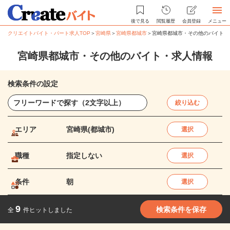
後で見る
閲覧履歴
会員登録
メニュー
クリエイトバイト・パート求人TOP
＞
宮崎県
＞
宮崎県都城市
＞
宮崎県都城市・その他のバイト・
宮崎県都城市・その他のバイト・求人情報
検索条件の設定
絞り込む
エリア
宮崎県(都城市)
選択
職種
指定しない
選択
条件
朝
選択
9
検索条件を保存
全
件ヒットしました