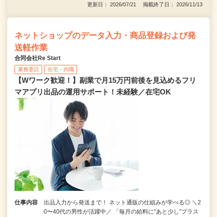
更新日： 2026/07/21 掲載終了日： 2026/11/13
ネットショップのデータ入力・商品登録および発
送軽作業
合同会社Re Start
業務委託
在宅・内職
【Wワーク歓迎！】副業で月15万円前後を見込めるフリ
マアプリ出品の運用サポート！未経験／在宅OK
仕事内容
出品入力から発送まで！ ネット通販の仕組みが学べる◎ ＼2
0〜40代の男性が活躍中／ 「毎月の給料に“あと少し”プラス