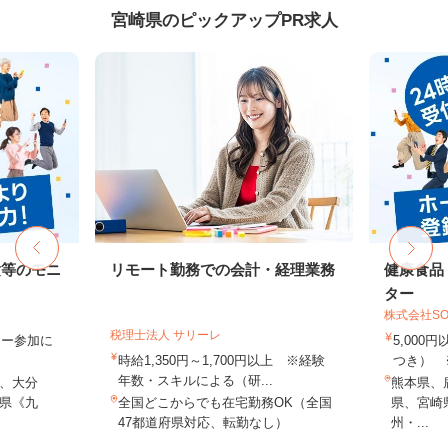
宮崎県のピックアップPR求人
験等のモニ
リモート勤務での会計・経理業務
健康食品
ター
株式会社SO
税理士法人 サリーレ
ター参加に
5,000
時給1,350円～1,700円以上 ※経験
つき） 
年数・スキルによる（研...
、大分
熊本県、
県《九
全国どこからでも在宅勤務OK（全国
県、宮崎
47都道府県対応、転勤なし）
州・...