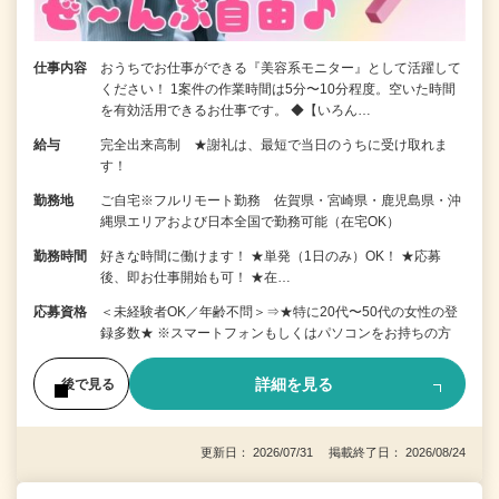
仕事内容
おうちでお仕事ができる『美容系モニター』として活躍して
ください！ 1案件の作業時間は5分〜10分程度。空いた時間
を有効活用できるお仕事です。 ◆【いろん…
給与
完全出来高制 ★謝礼は、最短で当日のうちに受け取れま
す！
勤務地
ご自宅※フルリモート勤務 佐賀県・宮崎県・鹿児島県・沖
縄県エリアおよび日本全国で勤務可能（在宅OK）
勤務時間
好きな時間に働けます！ ★単発（1日のみ）OK！ ★応募
後、即お仕事開始も可！ ★在…
応募資格
＜未経験者OK／年齢不問＞⇒★特に20代〜50代の女性の登
録多数★ ※スマートフォンもしくはパソコンをお持ちの方
詳細を見る
後で見る
更新日： 2026/07/31 掲載終了日： 2026/08/24