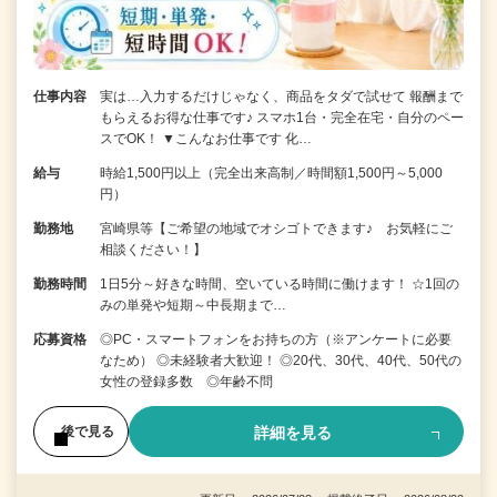
仕事内容
実は…入力するだけじゃなく、商品をタダで試せて 報酬まで
もらえるお得な仕事です♪ スマホ1台・完全在宅・自分のペー
スでOK！ ▼こんなお仕事です 化…
給与
時給1,500円以上（完全出来高制／時間額1,500円～5,000
円）
勤務地
宮崎県等【ご希望の地域でオシゴトできます♪ お気軽にご
相談ください！】
勤務時間
1日5分～好きな時間、空いている時間に働けます！ ☆1回の
みの単発や短期～中長期まで…
応募資格
◎PC・スマートフォンをお持ちの方（※アンケートに必要
なため） ◎未経験者大歓迎！ ◎20代、30代、40代、50代の
女性の登録多数 ◎年齢不問
詳細を見る
後で見る