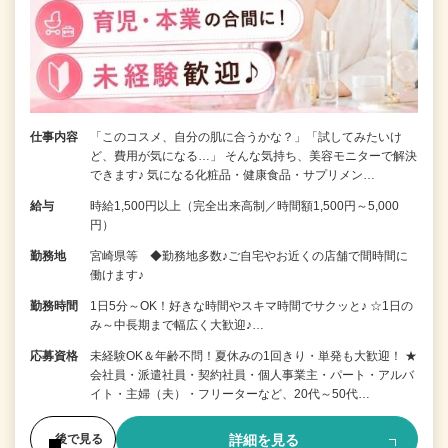
仕事内容
「このコスメ、自分の肌に合うかな？」「試してみたいけ
ど、費用が気になる…」 そんな気持ち、美容モニターで解決
できます♪ 気になる化粧品・健康食品・サプリメン…
給与
時給1,500円以上（完全出来高制／時間額1,500円～5,000
円）
勤務地
宮崎県等 ◆勤務地多数♪ご自宅やお近くの店舗で間時間に
働けます♪
勤務時間
1日5分～OK！好きな時間やスキマ時間でサクッと♪ ☆1日の
み～中長期まで幅広く大歓迎♪…
応募資格
未経験OK＆年齢不問！夏休みの1回きり・単発も大歓迎！ ★
会社員・派遣社員・契約社員・個人事業主・パート・アルバ
イト・主婦（夫）・フリーターなど、20代～50代…
詳細を見る
後で見る