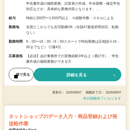
申告書作成の補助業務、試算表の作成、年末調整・確定申告
対応などが、具体的な業務内容となります。 …
給与
時給1,300円〜1,600円以上 ※経験年数・スキルによる
勤務地
全国どこからでも在宅勤務OK（全国47都道府県対応、転勤
なし）
勤務時間
9：00〜18：00（9：00スタートで時短勤務は応相談※16：
00までなど） ◎週4日…
応募資格
【必須】会計事務所での実務経験3年以上（累計可）、申告
書作成の補助業務ができる方
詳細を見る
後で見る
更新日： 2026/08/07 掲載終了日： 2026/08/07
本日掲載終了になります
ネットショップのデータ入力・商品登録および発
送軽作業