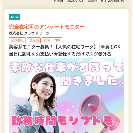
更新日： 2026/07/23 掲載終了日： 2026/08/30
NEW
完全在宅可のアンケートモニター
株式会社 クラウドワーカー
業務委託
登録制
在宅・内職
美容系モニター募集！【人気の在宅ワーク】│単発もOK│
当日に謝礼をお支払い★登録するだけでスグ働ける