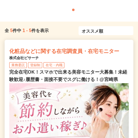
5
1
-
5
全
件中
件を表示
化粧品などに関する在宅調査員・在宅モニター
株式会社ビサーチ
業務委託
登録制
在宅・内職
完全在宅OK！スマホで出来る美容モニター大募集！未経
験歓迎♪履歴書・面接不要でスグに働ける！@宮崎県