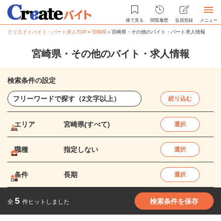
後で見る
閲覧履歴
会員登録
メニュー
クリエイトバイト・パート求人TOP
＞
宮崎県
＞
宮崎県・その他のバイト・パート求人情報
宮崎県・その他のバイト・求人情報
検索条件の設定
絞り込む
エリア
宮崎県(すべて)
選択
職種
指定しない
選択
条件
長期
選択
5
検索条件を保存
全
件ヒットしました