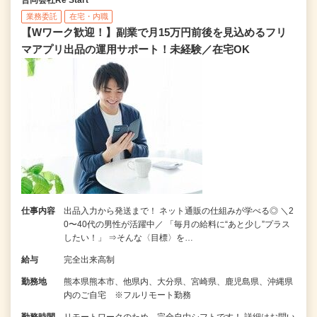
合同会社Re Start
業務委託
在宅・内職
【Wワーク歓迎！】副業で月15万円前後を見込めるフリ
マアプリ出品の運用サポート！未経験／在宅OK
仕事内容
出品入力から発送まで！ ネット通販の仕組みが学べる◎ ＼2
0〜40代の男性が活躍中／ 「毎月の給料に“あと少し”プラス
したい！」 ⇒そんな〈目標〉を…
給与
完全出来高制
勤務地
熊本県熊本市、他県内、大分県、宮崎県、鹿児島県、沖縄県
内のご自宅 ※フルリモート勤務