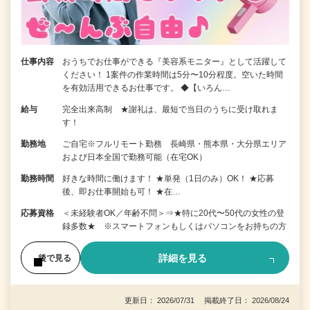
仕事内容
おうちでお仕事ができる『美容系モニター』として活躍して
ください！ 1案件の作業時間は5分〜10分程度。空いた時間
を有効活用できるお仕事です。 ◆【いろん…
給与
完全出来高制 ★謝礼は、最短で当日のうちに受け取れま
す！
勤務地
ご自宅※フルリモート勤務 長崎県・熊本県・大分県エリア
および日本全国で勤務可能（在宅OK）
勤務時間
好きな時間に働けます！ ★単発（1日のみ）OK！ ★応募
後、即お仕事開始も可！ ★在…
応募資格
＜未経験者OK／年齢不問＞⇒★特に20代〜50代の女性の登
録多数★ ※スマートフォンもしくはパソコンをお持ちの方
詳細を見る
後で見る
更新日： 2026/07/31 掲載終了日： 2026/08/24