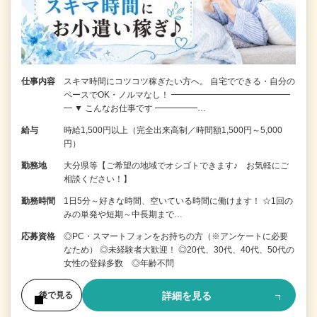
仕事内容
スキマ時間にコツコツ稼ぎたい方へ。 自宅でできる・自分の
ペースでOK・ノルマなし！ ━━━━━━━━━━━━━━
━ ▼ こんなお仕事です ━━━━━…
給与
時給1,500円以上（完全出来高制／時間額1,500円～5,000
円）
勤務地
大分県等【ご希望の地域でオシゴトできます♪ お気軽にご
相談ください！】
勤務時間
1日5分～好きな時間、空いている時間に働けます！ ☆1回の
みの単発や短期～中長期まで…
応募資格
◎PC・スマートフォンをお持ちの方（※アンケートに必要
なため） ◎未経験者大歓迎！ ◎20代、30代、40代、50代の
女性の登録多数 ◎年齢不問
詳細を見る
後で見る