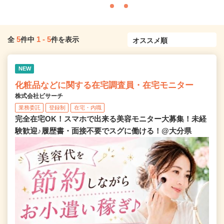
5
1
-
5
全
件中
件を表示
NEW
化粧品などに関する在宅調査員・在宅モニター
株式会社ビサーチ
業務委託
登録制
在宅・内職
完全在宅OK！スマホで出来る美容モニター大募集！未経
験歓迎♪履歴書・面接不要でスグに働ける！@大分県