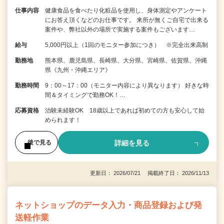
仕事内容
健康食品を食べたり化粧品を使用し、身体測定やアンケート
にお答え頂くなどのお仕事です。 来所が無くご自宅で出来る
案件や、弊社以外の場所で実施する案件もございます…
給与
5,000円以上（1回のモニター参加につき） ※完全出来高制
勤務地
熊本県、鹿児島県、長崎県、大分県、宮崎県、佐賀県、沖縄
県《九州・沖縄エリア》
勤務時間
9：00～17：00（モニター内容により異なります） 好きな時
間＆タイミングで勤務OK！…
応募資格
治験未経験OK 18歳以上であれば初めての方も安心して始
められます！
詳細を見る
後で見る
更新日： 2026/07/21 掲載終了日： 2026/11/13
ネットショップのデータ入力・商品登録および発
送軽作業