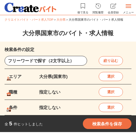
後で見る
閲覧履歴
会員登録
メニュー
クリエイトバイト・パート求人TOP
＞
大分県
＞
大分県国東市のバイト・パート求人情報
大分県国東市のバイト・求人情報
検索条件の設定
絞り込む
エリア
大分県(国東市)
選択
職種
指定しない
選択
条件
指定しない
選択
5
検索条件を保存
全
件ヒットしました