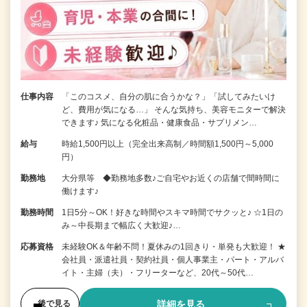
仕事内容
「このコスメ、自分の肌に合うかな？」「試してみたいけ
ど、費用が気になる…」 そんな気持ち、美容モニターで解決
できます♪ 気になる化粧品・健康食品・サプリメン…
給与
時給1,500円以上（完全出来高制／時間額1,500円～5,000
円）
勤務地
大分県等 ◆勤務地多数♪ご自宅やお近くの店舗で間時間に
働けます♪
勤務時間
1日5分～OK！好きな時間やスキマ時間でサクッと♪ ☆1日の
み～中長期まで幅広く大歓迎♪…
応募資格
未経験OK＆年齢不問！夏休みの1回きり・単発も大歓迎！ ★
会社員・派遣社員・契約社員・個人事業主・パート・アルバ
イト・主婦（夫）・フリーターなど、20代～50代…
詳細を見る
後で見る