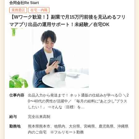
合同会社Re Start
業務委託
在宅・内職
【Wワーク歓迎！】副業で月15万円前後を見込めるフリ
マアプリ出品の運用サポート！未経験／在宅OK
仕事内容
出品入力から発送まで！ ネット通販の仕組みが学べる◎ ＼2
0〜40代の男性が活躍中／ 「毎月の給料に“あと少し”プラス
したい！」 ⇒そんな〈目標〉を…
給与
完全出来高制
勤務地
熊本県熊本市、他県内、大分県、宮崎県、鹿児島県、沖縄県
内のご自宅 ※フルリモート勤務