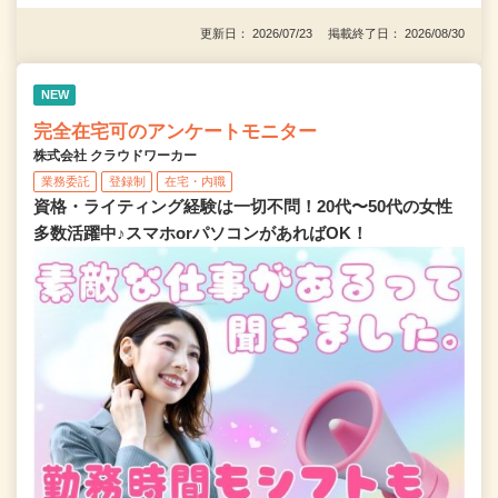
更新日： 2026/07/23 掲載終了日： 2026/08/30
NEW
完全在宅可のアンケートモニター
株式会社 クラウドワーカー
業務委託
登録制
在宅・内職
資格・ライティング経験は一切不問！20代〜50代の女性
多数活躍中♪スマホorパソコンがあればOK！