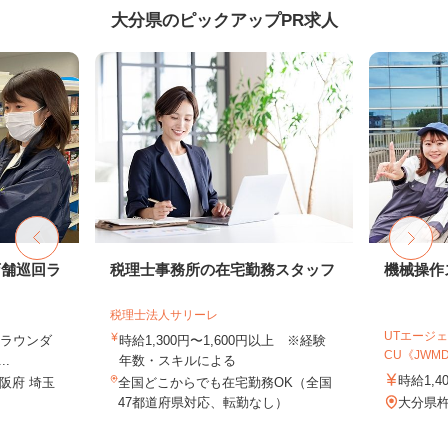
大分県のピックアップPR求人
店舗巡回ラ
税理士事務所の在宅勤務スタッフ
機械操作
税理士法人サリーレ
UTエージェ
（ラウンダ
時給1,300円〜1,600円以上 ※経験
CU《JWMD1
.
年数・スキルによる
時給1,4
阪府 埼玉
全国どこからでも在宅勤務OK（全国
47都道府県対応、転勤なし）
大分県