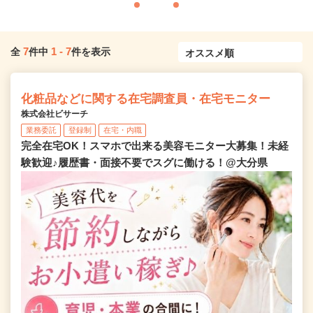
7
1
-
7
全
件中
件を表示
化粧品などに関する在宅調査員・在宅モニター
株式会社ビサーチ
業務委託
登録制
在宅・内職
完全在宅OK！スマホで出来る美容モニター大募集！未経
験歓迎♪履歴書・面接不要でスグに働ける！@大分県