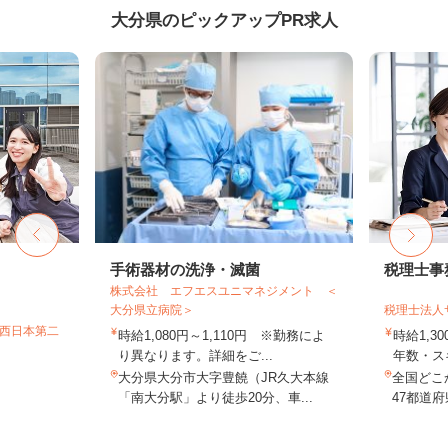
大分県のピックアップPR求人
手術器材の洗浄・滅菌
税理士事
株式会社 エフエスユニマネジメント ＜
大分県立病院＞
税理士法人
T西日本第二
時給1,080円～1,110円 ※勤務によ
時給1,3
り異なります。詳細をご...
年数・ス
大分県大分市大字豊饒（JR久大本線
全国どこ
「南大分駅」より徒歩20分、車...
47都道