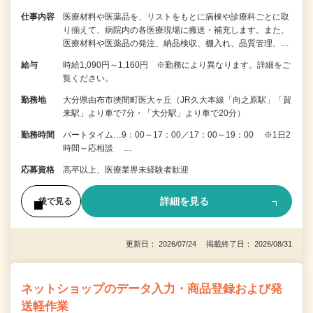
仕事内容
医療材料や医薬品を、リストをもとに病棟や診療科ごとに取
り揃えて、病院内の各医療現場に搬送・補充します。また、
医療材料や医薬品の発注、納品検収、棚入れ、品質管理、…
給与
時給1,090円～1,160円 ※勤務により異なります。詳細をご
覧ください。
勤務地
大分県由布市挾間町医大ヶ丘（JR久大本線「向之原駅」「賀
来駅」より車で7分・「大分駅」より車で20分）
勤務時間
パートタイム…9：00～17：00／17：00～19：00 ※1日2
時間～応相談 …
応募資格
高卒以上、医療業界未経験者歓迎
詳細を見る
後で見る
更新日： 2026/07/24 掲載終了日： 2026/08/31
ネットショップのデータ入力・商品登録および発
送軽作業