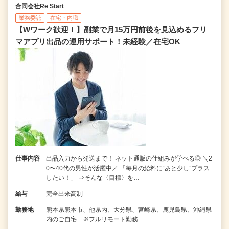
合同会社Re Start
業務委託
在宅・内職
【Wワーク歓迎！】副業で月15万円前後を見込めるフリ
マアプリ出品の運用サポート！未経験／在宅OK
仕事内容
出品入力から発送まで！ ネット通販の仕組みが学べる◎ ＼2
0〜40代の男性が活躍中／ 「毎月の給料に“あと少し”プラス
したい！」 ⇒そんな〈目標〉を…
給与
完全出来高制
勤務地
熊本県熊本市、他県内、大分県、宮崎県、鹿児島県、沖縄県
内のご自宅 ※フルリモート勤務