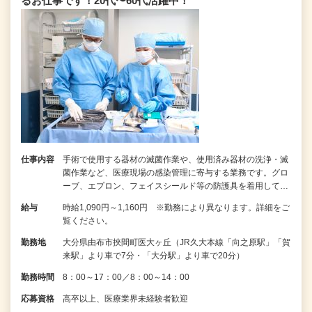
るお仕事です！20代〜60代活躍中！
仕事内容
手術で使用する器材の滅菌作業や、使用済み器材の洗浄・滅
菌作業など、医療現場の感染管理に寄与する業務です。グロ
ーブ、エプロン、フェイスシールド等の防護具を着用して…
給与
時給1,090円～1,160円 ※勤務により異なります。詳細をご
覧ください。
勤務地
大分県由布市挾間町医大ヶ丘（JR久大本線「向之原駅」「賀
来駅」より車で7分・「大分駅」より車で20分）
勤務時間
8：00～17：00／8：00～14：00
応募資格
高卒以上、医療業界未経験者歓迎