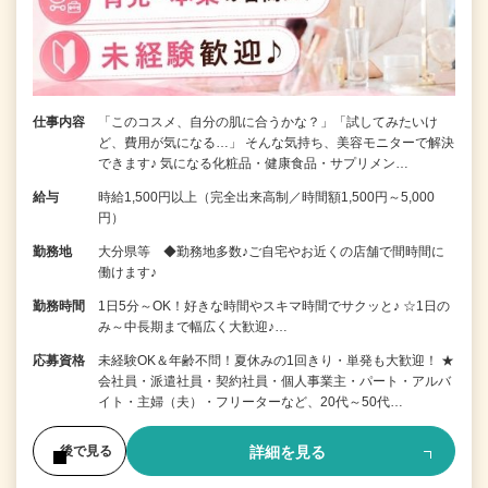
仕事内容
「このコスメ、自分の肌に合うかな？」「試してみたいけ
ど、費用が気になる…」 そんな気持ち、美容モニターで解決
できます♪ 気になる化粧品・健康食品・サプリメン…
給与
時給1,500円以上（完全出来高制／時間額1,500円～5,000
円）
勤務地
大分県等 ◆勤務地多数♪ご自宅やお近くの店舗で間時間に
働けます♪
勤務時間
1日5分～OK！好きな時間やスキマ時間でサクッと♪ ☆1日の
み～中長期まで幅広く大歓迎♪…
応募資格
未経験OK＆年齢不問！夏休みの1回きり・単発も大歓迎！ ★
会社員・派遣社員・契約社員・個人事業主・パート・アルバ
イト・主婦（夫）・フリーターなど、20代～50代…
詳細を見る
後で見る