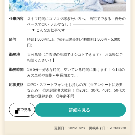
仕事内容
スキマ時間にコツコツ稼ぎたい方へ。 自宅でできる・自分の
ペースでOK・ノルマなし！ ━━━━━━━━━━━━━━
━ ▼ こんなお仕事です ━━━━━…
給与
時給1,500円以上（完全出来高制／時間額1,500円～5,000
円）
勤務地
大分県等【ご希望の地域でオシゴトできます♪ お気軽にご
相談ください！】
勤務時間
1日5分～好きな時間、空いている時間に働けます！ ☆1回の
みの単発や短期～中長期まで…
応募資格
◎PC・スマートフォンをお持ちの方（※アンケートに必要
なため） ◎未経験者大歓迎！ ◎20代、30代、40代、50代の
女性の登録多数 ◎年齢不問
詳細を見る
後で見る
更新日： 2026/07/23 掲載終了日： 2026/08/30