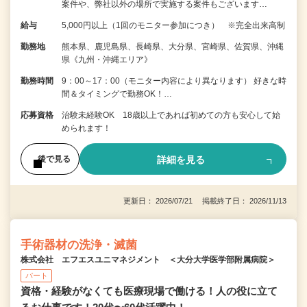
案件や、弊社以外の場所で実施する案件もございます…
給与
5,000円以上（1回のモニター参加につき） ※完全出来高制
勤務地
熊本県、鹿児島県、長崎県、大分県、宮崎県、佐賀県、沖縄
県《九州・沖縄エリア》
勤務時間
9：00～17：00（モニター内容により異なります） 好きな時
間＆タイミングで勤務OK！…
応募資格
治験未経験OK 18歳以上であれば初めての方も安心して始
められます！
詳細を見る
後で見る
更新日： 2026/07/21 掲載終了日： 2026/11/13
手術器材の洗浄・滅菌
株式会社 エフエスユニマネジメント ＜大分大学医学部附属病院＞
パート
資格・経験がなくても医療現場で働ける！人の役に立て