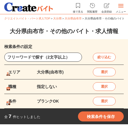
後で見る
閲覧履歴
会員登録
メニュー
クリエイトバイト・パート求人TOP
＞
大分県
＞
大分県由布市
＞
大分県由布市・その他のバイト・
大分県由布市・その他のバイト・求人情報
検索条件の設定
絞り込む
エリア
大分県(由布市)
選択
職種
指定しない
選択
条件
ブランクOK
選択
7
検索条件を保存
全
件ヒットしました