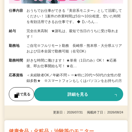
仕事内容
おうちでお仕事ができる『美容系モニター』として活躍して
ください！ 1案件の作業時間は5分〜10分程度。空いた時間
を有効活用できるお仕事です。 ◆【いろん…
給与
完全出来高制 ★謝礼は、最短で当日のうちに受け取れま
す！
勤務地
ご自宅※フルリモート勤務 長崎県・熊本県・大分県エリア
および日本全国で勤務可能（在宅OK）
勤務時間
好きな時間に働けます！ ★単発（1日のみ）OK！ ★応募
後、即お仕事開始も可！ ★在…
応募資格
＜未経験者OK／年齢不問＞⇒★特に20代〜50代の女性の登
録多数★ ※スマートフォンもしくはパソコンをお持ちの方
詳細を見る
後で見る
更新日： 2026/07/31 掲載終了日： 2026/08/24
健康食品・化粧品・治験等のモニター