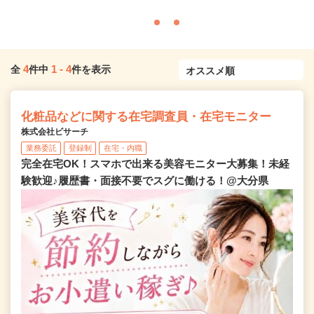
4
1
-
4
全
件中
件を表示
化粧品などに関する在宅調査員・在宅モニター
株式会社ビサーチ
業務委託
登録制
在宅・内職
完全在宅OK！スマホで出来る美容モニター大募集！未経
験歓迎♪履歴書・面接不要でスグに働ける！@大分県