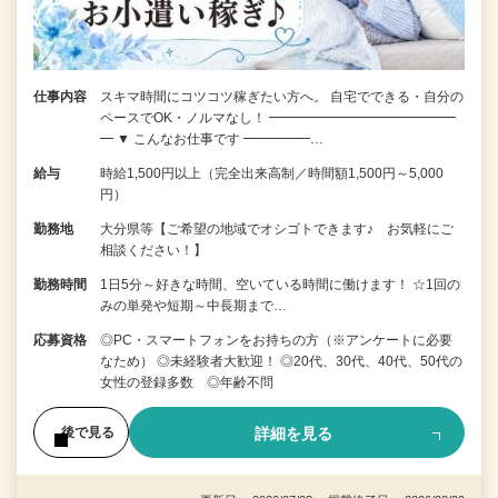
仕事内容
スキマ時間にコツコツ稼ぎたい方へ。 自宅でできる・自分の
ペースでOK・ノルマなし！ ━━━━━━━━━━━━━━
━ ▼ こんなお仕事です ━━━━━…
給与
時給1,500円以上（完全出来高制／時間額1,500円～5,000
円）
勤務地
大分県等【ご希望の地域でオシゴトできます♪ お気軽にご
相談ください！】
勤務時間
1日5分～好きな時間、空いている時間に働けます！ ☆1回の
みの単発や短期～中長期まで…
応募資格
◎PC・スマートフォンをお持ちの方（※アンケートに必要
なため） ◎未経験者大歓迎！ ◎20代、30代、40代、50代の
女性の登録多数 ◎年齢不問
詳細を見る
後で見る