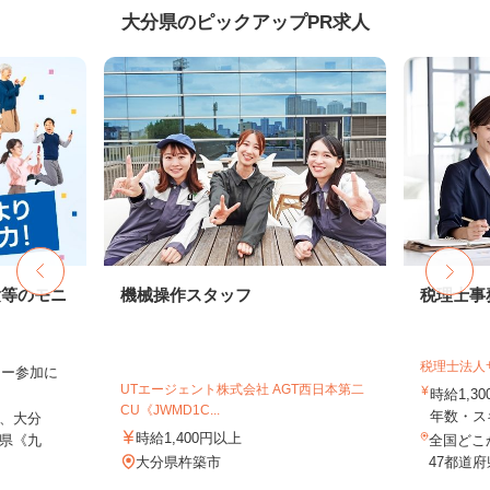
大分県のピックアップPR求人
験等のモニ
機械操作スタッフ
税理士事
税理士法人
ター参加に
UTエージェント株式会社 AGT西日本第二
時給1,3
CU《JWMD1C...
年数・ス
、大分
時給1,400円以上
県《九
全国どこ
大分県杵築市
47都道