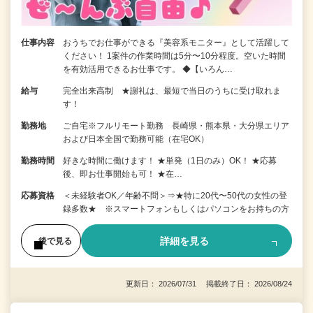
仕事内容
おうちでお仕事ができる『美容系モニター』として活躍して
ください！ 1案件の作業時間は5分〜10分程度。空いた時間
を有効活用できるお仕事です。 ◆【いろん…
給与
完全出来高制 ★謝礼は、最短で当日のうちに受け取れま
す！
勤務地
ご自宅※フルリモート勤務 長崎県・熊本県・大分県エリア
および日本全国で勤務可能（在宅OK）
勤務時間
好きな時間に働けます！ ★単発（1日のみ）OK！ ★応募
後、即お仕事開始も可！ ★在…
応募資格
＜未経験者OK／年齢不問＞⇒★特に20代〜50代の女性の登
録多数★ ※スマートフォンもしくはパソコンをお持ちの方
詳細を見る
後で見る
更新日： 2026/07/31 掲載終了日： 2026/08/24