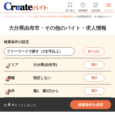
後で見る
閲覧履歴
会員登録
メニュー
クリエイトバイト・パート求人TOP
＞
大分県
＞
大分県由布市
＞
大分県由布市・その他のバイト・
大分県由布市・その他のバイト・求人情報
検索条件の設定
絞り込む
エリア
大分県(由布市)
選択
職種
指定しない
選択
条件
週2、週3日から
選択
4
検索条件を保存
全
件ヒットしました