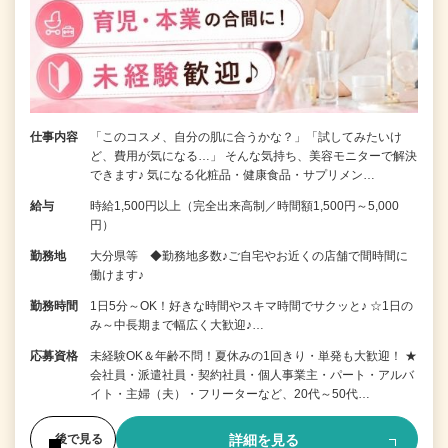
仕事内容
「このコスメ、自分の肌に合うかな？」「試してみたいけ
ど、費用が気になる…」 そんな気持ち、美容モニターで解決
できます♪ 気になる化粧品・健康食品・サプリメン…
給与
時給1,500円以上（完全出来高制／時間額1,500円～5,000
円）
勤務地
大分県等 ◆勤務地多数♪ご自宅やお近くの店舗で間時間に
働けます♪
勤務時間
1日5分～OK！好きな時間やスキマ時間でサクッと♪ ☆1日の
み～中長期まで幅広く大歓迎♪…
応募資格
未経験OK＆年齢不問！夏休みの1回きり・単発も大歓迎！ ★
会社員・派遣社員・契約社員・個人事業主・パート・アルバ
イト・主婦（夫）・フリーターなど、20代～50代…
詳細を見る
後で見る