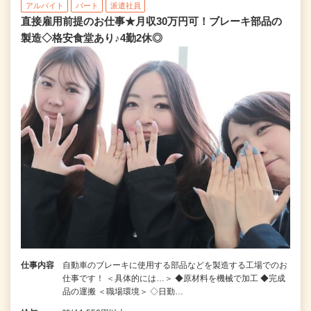
アルバイト
パート
派遣社員
直接雇用前提のお仕事★月収30万円可！ブレーキ部品の
製造◇格安食堂あり♪4勤2休◎
仕事内容
自動車のブレーキに使用する部品などを製造する工場でのお
仕事です！ ＜具体的には…＞ ◆原材料を機械で加工 ◆完成
品の運搬 ＜職場環境＞ ◇日勤…