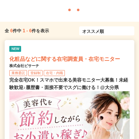
6
1
-
6
全
件中
件を表示
NEW
化粧品などに関する在宅調査員・在宅モニター
株式会社ビサーチ
業務委託
登録制
在宅・内職
完全在宅OK！スマホで出来る美容モニター大募集！未経
験歓迎♪履歴書・面接不要でスグに働ける！@大分県