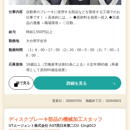
仕事内容
自動車のブレーキに使用する部品などを製造する工場でのお
仕事です！ ＜具体的には…＞ ◆原材料を熱窯へ投入 ◆完成
品の運搬 ＜職場環境＞ ◇日勤…
給与
時給1,550円以上
勤務地
大分県宇佐市
勤務時間
（1）8：00～17：00 （2）20：00～5：00 （3）7：00～1
6：00 …
応募資格
18歳以上（労働基準法第61条による）※定年満60歳（再雇
用として原則65歳迄就業）
詳細を見る
後で見る
更新日： 2026/07/03 掲載終了日： 2026/08/21
ディスクブレーキ部品の機械加工スタッフ
UTエージェント株式会社 AGT西日本第二CU《Jcgl1C》