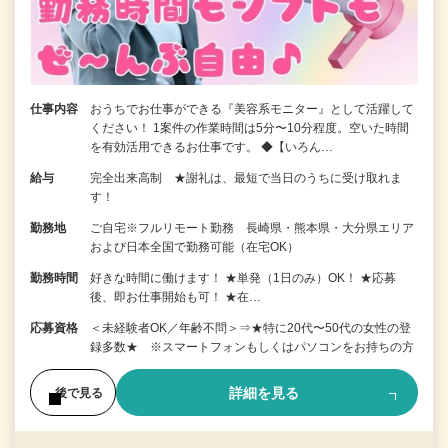
仕事内容
おうちでお仕事ができる『美容系モニター』として活躍して
ください！ 1案件の作業時間は5分〜10分程度。空いた時間
を有効活用できるお仕事です。 ◆【いろん…
給与
完全出来高制 ★謝礼は、最短で当日のうちに受け取れま
す！
勤務地
ご自宅※フルリモート勤務 長崎県・熊本県・大分県エリア
および日本全国で勤務可能（在宅OK）
勤務時間
好きな時間に働けます！ ★単発（1日のみ）OK！ ★応募
後、即お仕事開始も可！ ★在…
応募資格
＜未経験者OK／年齢不問＞⇒★特に20代〜50代の女性の登
録多数★ ※スマートフォンもしくはパソコンをお持ちの方
詳細を見る
後で見る