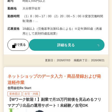
給与
時給1,550円以上
勤務地
大分県宇佐市
勤務時間
（1）8：00～17：00 （2）20：00～5：00 ※変形労働時間
制 勤務：…
応募資格
18歳以上（労働基準法第61条による）※定年満60歳（再雇
用として原則65歳迄就業）
詳細を見る
後で見る
更新日： 2026/07/03 掲載終了日： 2026/08/21
ネットショップのデータ入力・商品登録および発
送軽作業
合同会社Re Start
業務委託
在宅・内職
【Wワーク歓迎！】副業で月15万円前後を見込めるフリ
マアプリ出品の運用サポート！未経験／在宅OK