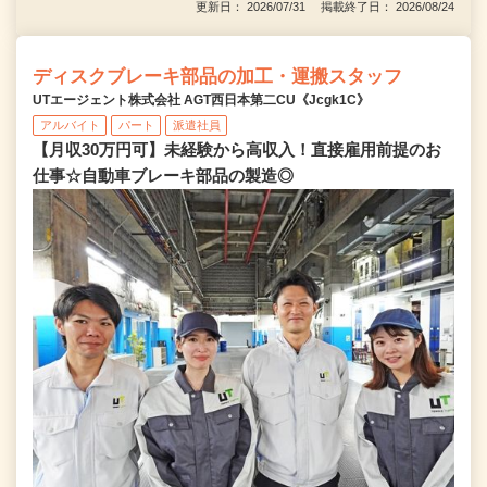
更新日： 2026/07/31 掲載終了日： 2026/08/24
ディスクブレーキ部品の加工・運搬スタッフ
UTエージェント株式会社 AGT西日本第二CU《Jcgk1C》
アルバイト
パート
派遣社員
【月収30万円可】未経験から高収入！直接雇用前提のお
仕事☆自動車ブレーキ部品の製造◎