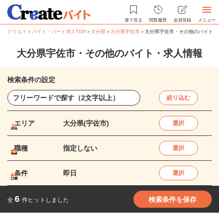
後で見る
閲覧履歴
会員登録
メニュー
クリエイトバイト・パート求人TOP
＞
大分県
＞
大分県宇佐市
＞
大分県宇佐市・その他のバイト・
大分県宇佐市・その他のバイト・求人情報
検索条件の設定
絞り込む
エリア
大分県(宇佐市)
選択
職種
指定しない
選択
条件
即日
選択
6
検索条件を保存
全
件ヒットしました