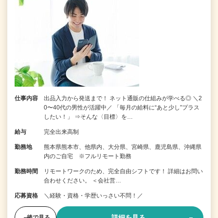
仕事内容
出品入力から発送まで！ ネット通販の仕組みが学べる◎ ＼2
0〜40代の男性が活躍中／ 「毎月の給料に“あと少し”プラス
したい！」 ⇒そんな〈目標〉を…
給与
完全出来高制
勤務地
熊本県熊本市、他県内、大分県、宮崎県、鹿児島県、沖縄県
内のご自宅 ※フルリモート勤務
勤務時間
リモートワークのため、完全自由シフトです！ 詳細はお問い
合わせください。 ＜会社営…
応募資格
＼経験・資格・学歴いっさい不問！／
詳細を見る
後で見る