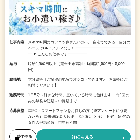
仕事内容
スキマ時間にコツコツ稼ぎたい方へ。 自宅でできる・自分の
ペースでOK・ノルマなし！ ━━━━━━━━━━━━━━
━ ▼ こんなお仕事です ━━━━━…
給与
時給1,500円以上（完全出来高制／時間額1,500円～5,000
円）
勤務地
大分県等【ご希望の地域でオシゴトできます♪ お気軽にご
相談ください！】
勤務時間
1日5分～好きな時間、空いている時間に働けます！ ☆1回の
みの単発や短期～中長期まで…
応募資格
◎PC・スマートフォンをお持ちの方（※アンケートに必要
なため） ◎未経験者大歓迎！ ◎20代、30代、40代、50代の
女性の登録多数 ◎年齢不問
詳細を見る
後で見る