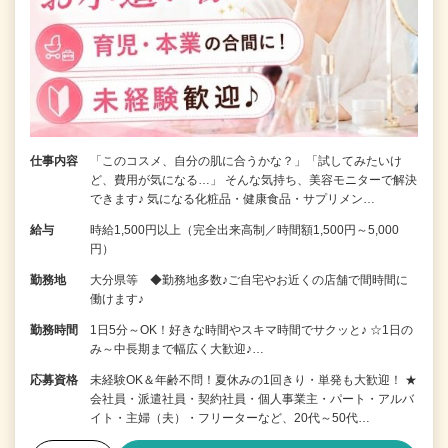
仕事内容
「このコスメ、自分の肌に合うかな？」「試してみたいけ
ど、費用が気になる…」 そんな気持ち、美容モニターで解決
できます♪ 気になる化粧品・健康食品・サプリメン…
給与
時給1,500円以上（完全出来高制／時間額1,500円～5,000
円）
勤務地
大分県等 ◆勤務地多数♪ご自宅やお近くの店舗で間時間に
働けます♪
勤務時間
1日5分～OK！好きな時間やスキマ時間でサクッと♪ ☆1日の
み～中長期まで幅広く大歓迎♪…
応募資格
未経験OK＆年齢不問！夏休みの1回きり・単発も大歓迎！ ★
会社員・派遣社員・契約社員・個人事業主・パート・アルバ
イト・主婦（夫）・フリーターなど、20代～50代…