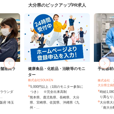
大分県のピックアップPR求人
店舗巡回ラ
健康食品・化粧品・治験等のモニ
手術器材
ター
株式会社SOUKEN
株式会社 
大分県立病
5,000円以上（1回のモニター参加に
（ラウンダ
つき） ※完全出来高制
時給1,0
.
り異なりま
熊本県、鹿児島県、長崎県、大分
阪府 埼玉
県、宮崎県、佐賀県、沖縄県《九
大分県大
州・...
「南大分駅