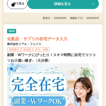
詳細を見る
後で見る
更新日： 2026/08/05 掲載終了日： 2026/08/30
NEW
化粧品・サプリの在宅データ入力
株式会社リアル・フェイス
業務委託
登録制
在宅・内職
副業・Wワークにぴったり！スキマ時間に自宅でコツコ
ツお小遣い稼ぎ♪〈大分県〉