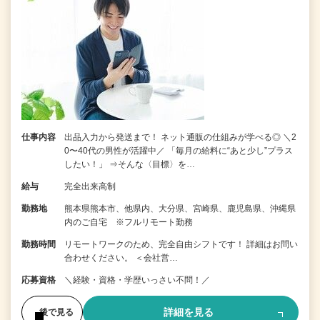
仕事内容
出品入力から発送まで！ ネット通販の仕組みが学べる◎ ＼2
0〜40代の男性が活躍中／ 「毎月の給料に“あと少し”プラス
したい！」 ⇒そんな〈目標〉を…
給与
完全出来高制
勤務地
熊本県熊本市、他県内、大分県、宮崎県、鹿児島県、沖縄県
内のご自宅 ※フルリモート勤務
勤務時間
リモートワークのため、完全自由シフトです！ 詳細はお問い
合わせください。 ＜会社営…
応募資格
＼経験・資格・学歴いっさい不問！／
詳細を見る
後で見る