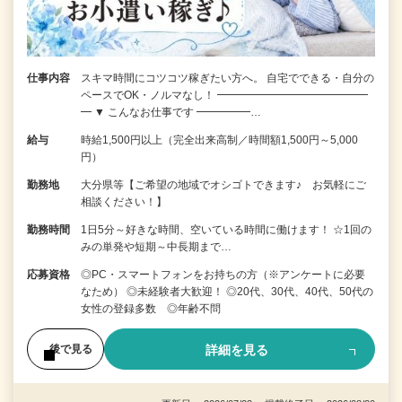
仕事内容
スキマ時間にコツコツ稼ぎたい方へ。 自宅でできる・自分の
ペースでOK・ノルマなし！ ━━━━━━━━━━━━━━
━ ▼ こんなお仕事です ━━━━━…
給与
時給1,500円以上（完全出来高制／時間額1,500円～5,000
円）
勤務地
大分県等【ご希望の地域でオシゴトできます♪ お気軽にご
相談ください！】
勤務時間
1日5分～好きな時間、空いている時間に働けます！ ☆1回の
みの単発や短期～中長期まで…
応募資格
◎PC・スマートフォンをお持ちの方（※アンケートに必要
なため） ◎未経験者大歓迎！ ◎20代、30代、40代、50代の
女性の登録多数 ◎年齢不問
詳細を見る
後で見る