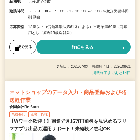
勤務地
大分県宇佐市
勤務時間
（1）8：00～17：00 （2）20：00～5：00 ※変形労働時間
制 勤務：…
応募資格
18歳以上（労働基準法第61条による）※定年満60歳（再雇
用として原則65歳迄就業）
詳細を見る
後で見る
更新日： 2026/07/03 掲載終了日： 2026/08/21
掲載終了まであと14日
ネットショップのデータ入力・商品登録および発
送軽作業
合同会社Re Start
業務委託
在宅・内職
【Wワーク歓迎！】副業で月15万円前後を見込めるフリ
マアプリ出品の運用サポート！未経験／在宅OK