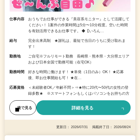
仕事内容
おうちでお仕事ができる『美容系モニター』として活躍して
ください！ 1案件の作業時間は5分〜10分程度。空いた時間
を有効活用できるお仕事です。 ◆【いろん…
給与
完全出来高制 ★謝礼は、最短で当日のうちに受け取れま
す！
勤務地
ご自宅※フルリモート勤務 長崎県・熊本県・大分県エリア
および日本全国で勤務可能（在宅OK）
勤務時間
好きな時間に働けます！ ★単発（1日のみ）OK！ ★応募
後、即お仕事開始も可！ ★在…
応募資格
＜未経験者OK／年齢不問＞⇒★特に20代〜50代の女性の登
録多数★ ※スマートフォンもしくはパソコンをお持ちの方
詳細を見る
後で見る
更新日： 2026/07/31 掲載終了日： 2026/08/24