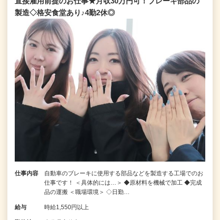
直接雇用前提のお仕事★月収30万円可！ブレーキ部品の
製造◇格安食堂あり♪4勤2休◎
仕事内容
自動車のブレーキに使用する部品などを製造する工場でのお
仕事です！ ＜具体的には…＞ ◆原材料を機械で加工 ◆完成
品の運搬 ＜職場環境＞ ◇日勤…
給与
時給1,550円以上