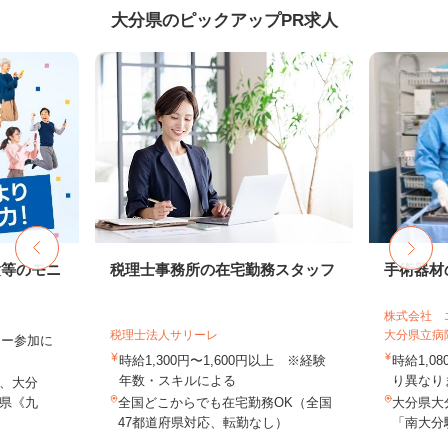
大分県のピックアップPR求人
験等のモニ
税理士事務所の在宅勤務スタッフ
手術器材
株式会社 
税理士法人サリーレ
大分県立病
ター参加に
時給1,300円〜1,600円以上 ※経験
時給1,0
年数・スキルによる
り異なりま
、大分
県《九
全国どこからでも在宅勤務OK（全国
大分県大
47都道府県対応、転勤なし）
「南大分駅