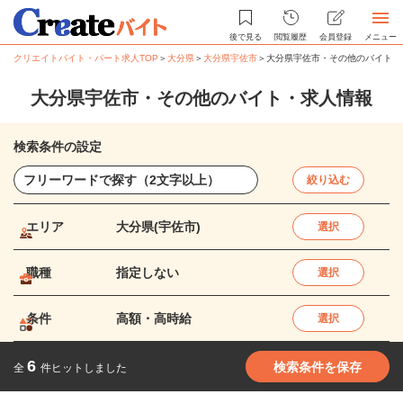
後で見る
閲覧履歴
会員登録
メニュー
クリエイトバイト・パート求人TOP
＞
大分県
＞
大分県宇佐市
＞
大分県宇佐市・その他のバイト・
大分県宇佐市・その他のバイト・求人情報
検索条件の設定
絞り込む
エリア
大分県(宇佐市)
選択
職種
指定しない
選択
条件
高額・高時給
選択
6
検索条件を保存
全
件ヒットしました