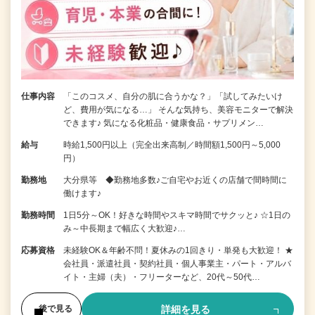
仕事内容
「このコスメ、自分の肌に合うかな？」「試してみたいけ
ど、費用が気になる…」 そんな気持ち、美容モニターで解決
できます♪ 気になる化粧品・健康食品・サプリメン…
給与
時給1,500円以上（完全出来高制／時間額1,500円～5,000
円）
勤務地
大分県等 ◆勤務地多数♪ご自宅やお近くの店舗で間時間に
働けます♪
勤務時間
1日5分～OK！好きな時間やスキマ時間でサクッと♪ ☆1日の
み～中長期まで幅広く大歓迎♪…
応募資格
未経験OK＆年齢不問！夏休みの1回きり・単発も大歓迎！ ★
会社員・派遣社員・契約社員・個人事業主・パート・アルバ
イト・主婦（夫）・フリーターなど、20代～50代…
詳細を見る
後で見る