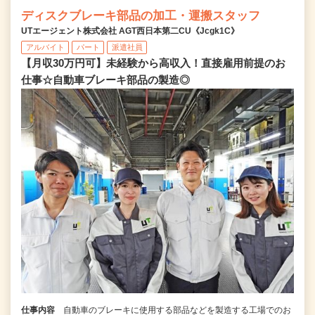
ディスクブレーキ部品の加工・運搬スタッフ
UTエージェント株式会社 AGT西日本第二CU《Jcgk1C》
アルバイト
パート
派遣社員
【月収30万円可】未経験から高収入！直接雇用前提のお
仕事☆自動車ブレーキ部品の製造◎
仕事内容
自動車のブレーキに使用する部品などを製造する工場でのお