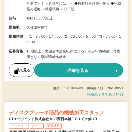
仕事です！ ＜具体的には…＞ ◆原材料を熱窯へ投入 ◆完成
品の運搬 ＜職場環境＞ ◇日勤…
給与
時給1,550円以上
勤務地
大分県宇佐市
勤務時間
（1）8：00～17：00 （2）20：00～5：00 （3）7：00～1
6：00 …
応募資格
18歳以上（労働基準法第61条による）※定年満60歳（再雇
用として原則65歳迄就業）
詳細を見る
後で見る
更新日： 2026/07/03 掲載終了日： 2026/08/21
掲載終了まであと14日
ディスクブレーキ部品の機械加工スタッフ
UTエージェント株式会社 AGT西日本第二CU《Jcgl1C》
アルバイト
パート
派遣社員