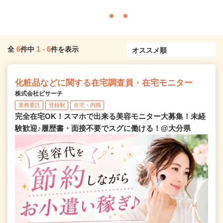
6
1
-
6
全
件中
件を表示
化粧品などに関する在宅調査員・在宅モニター
株式会社ビサーチ
業務委託
登録制
在宅・内職
完全在宅OK！スマホで出来る美容モニター大募集！未経
験歓迎♪履歴書・面接不要でスグに働ける！@大分県