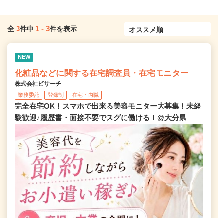
3
1
-
3
全
件中
件を表示
NEW
化粧品などに関する在宅調査員・在宅モニター
株式会社ビサーチ
業務委託
登録制
在宅・内職
完全在宅OK！スマホで出来る美容モニター大募集！未経
験歓迎♪履歴書・面接不要でスグに働ける！@大分県