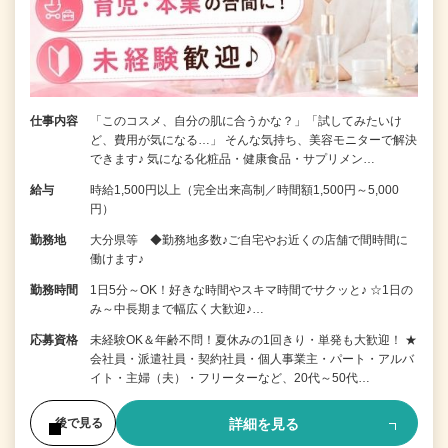
仕事内容
「このコスメ、自分の肌に合うかな？」「試してみたいけ
ど、費用が気になる…」 そんな気持ち、美容モニターで解決
できます♪ 気になる化粧品・健康食品・サプリメン…
給与
時給1,500円以上（完全出来高制／時間額1,500円～5,000
円）
勤務地
大分県等 ◆勤務地多数♪ご自宅やお近くの店舗で間時間に
働けます♪
勤務時間
1日5分～OK！好きな時間やスキマ時間でサクッと♪ ☆1日の
み～中長期まで幅広く大歓迎♪…
応募資格
未経験OK＆年齢不問！夏休みの1回きり・単発も大歓迎！ ★
会社員・派遣社員・契約社員・個人事業主・パート・アルバ
イト・主婦（夫）・フリーターなど、20代～50代…
詳細を見る
後で見る