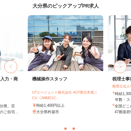
大分県のピックアップPR求人
タ入力・商
機械操作スタッフ
税理士事
税理士法人
UTエージェント株式会社 AGT西日本第二
時給1,3
CU《JWMD1C...
年数・ス
時給1,400円以上
分県、宮
全国どこ
ご自宅...
大分県杵築市
47都道