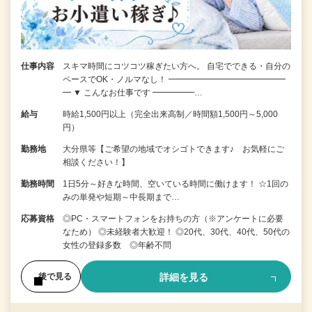
仕事内容
スキマ時間にコツコツ稼ぎたい方へ。 自宅でできる・自分の
ペースでOK・ノルマなし！ ━━━━━━━━━━━━━━
━ ▼ こんなお仕事です ━━━━━…
給与
時給1,500円以上（完全出来高制／時間額1,500円～5,000
円）
勤務地
大分県等【ご希望の地域でオシゴトできます♪ お気軽にご
相談ください！】
勤務時間
1日5分～好きな時間、空いている時間に働けます！ ☆1回の
みの単発や短期～中長期まで…
応募資格
◎PC・スマートフォンをお持ちの方（※アンケートに必要
なため） ◎未経験者大歓迎！ ◎20代、30代、40代、50代の
女性の登録多数 ◎年齢不問
詳細を見る
後で見る