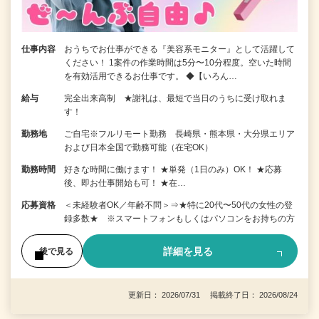
仕事内容
おうちでお仕事ができる『美容系モニター』として活躍して
ください！ 1案件の作業時間は5分〜10分程度。空いた時間
を有効活用できるお仕事です。 ◆【いろん…
給与
完全出来高制 ★謝礼は、最短で当日のうちに受け取れま
す！
勤務地
ご自宅※フルリモート勤務 長崎県・熊本県・大分県エリア
および日本全国で勤務可能（在宅OK）
勤務時間
好きな時間に働けます！ ★単発（1日のみ）OK！ ★応募
後、即お仕事開始も可！ ★在…
応募資格
＜未経験者OK／年齢不問＞⇒★特に20代〜50代の女性の登
録多数★ ※スマートフォンもしくはパソコンをお持ちの方
詳細を見る
後で見る
更新日： 2026/07/31 掲載終了日： 2026/08/24