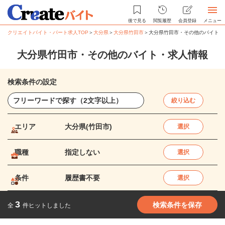
後で見る
閲覧履歴
会員登録
メニュー
クリエイトバイト・パート求人TOP
＞
大分県
＞
大分県竹田市
＞
大分県竹田市・その他のバイト・
大分県竹田市・その他のバイト・求人情報
検索条件の設定
絞り込む
エリア
大分県(竹田市)
選択
職種
指定しない
選択
条件
履歴書不要
選択
3
検索条件を保存
全
件ヒットしました