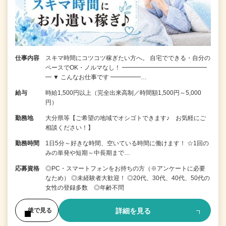
仕事内容
スキマ時間にコツコツ稼ぎたい方へ。 自宅でできる・自分の
ペースでOK・ノルマなし！ ━━━━━━━━━━━━━━
━ ▼ こんなお仕事です ━━━━━…
給与
時給1,500円以上（完全出来高制／時間額1,500円～5,000
円）
勤務地
大分県等【ご希望の地域でオシゴトできます♪ お気軽にご
相談ください！】
勤務時間
1日5分～好きな時間、空いている時間に働けます！ ☆1回の
みの単発や短期～中長期まで…
応募資格
◎PC・スマートフォンをお持ちの方（※アンケートに必要
なため） ◎未経験者大歓迎！ ◎20代、30代、40代、50代の
女性の登録多数 ◎年齢不問
詳細を見る
後で見る