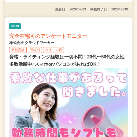
更新日： 2026/07/23 掲載終了日： 2026/08/30
NEW
完全在宅可のアンケートモニター
株式会社 クラウドワーカー
業務委託
登録制
在宅・内職
資格・ライティング経験は一切不問！20代〜50代の女性
多数活躍中♪スマホorパソコンがあればOK！