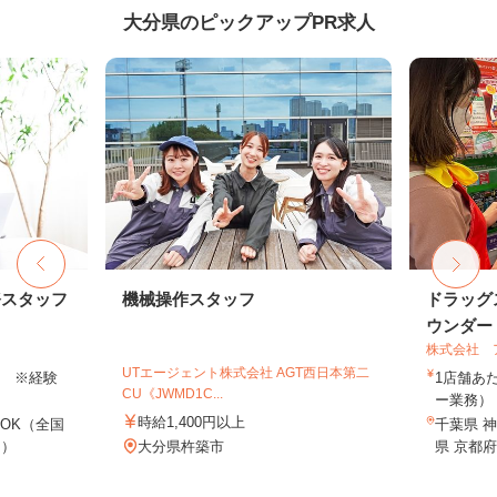
大分県のピックアップPR求人
務スタッフ
機械操作スタッフ
ドラッグ
ウンダー・
株式会社 
UTエージェント株式会社 AGT西日本第二
以上 ※経験
1店舗あた
CU《JWMD1C...
ー業務） 
時給1,400円以上
OK（全国
千葉県 神
し）
大分県杵築市
県 京都府