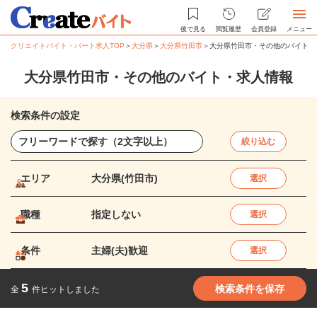
後で見る
閲覧履歴
会員登録
メニュー
クリエイトバイト・パート求人TOP
＞
大分県
＞
大分県竹田市
＞
大分県竹田市・その他のバイト・
大分県竹田市・その他のバイト・求人情報
検索条件の設定
絞り込む
エリア
大分県(竹田市)
選択
職種
指定しない
選択
条件
主婦(夫)歓迎
選択
5
検索条件を保存
全
件ヒットしました