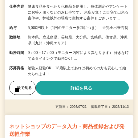
仕事内容
健康食品を食べたり化粧品を使用し、身体測定やアンケート
にお答え頂くなどのお仕事です。 来所が無くご自宅で出来る
案件や、弊社以外の場所で実施する案件もございます…
給与
5,000円以上（1回のモニター参加につき） ※完全出来高制
勤務地
熊本県、鹿児島県、長崎県、大分県、宮崎県、佐賀県、沖縄
県《九州・沖縄エリア》
勤務時間
9：00～17：00（モニター内容により異なります） 好きな時
間＆タイミングで勤務OK！…
応募資格
治験未経験OK 18歳以上であれば初めての方も安心して始
められます！
詳細を見る
後で見る
更新日： 2026/07/21 掲載終了日： 2026/11/13
ネットショップのデータ入力・商品登録および発
送軽作業