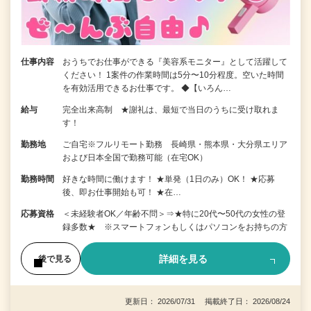
仕事内容
おうちでお仕事ができる『美容系モニター』として活躍して
ください！ 1案件の作業時間は5分〜10分程度。空いた時間
を有効活用できるお仕事です。 ◆【いろん…
給与
完全出来高制 ★謝礼は、最短で当日のうちに受け取れま
す！
勤務地
ご自宅※フルリモート勤務 長崎県・熊本県・大分県エリア
および日本全国で勤務可能（在宅OK）
勤務時間
好きな時間に働けます！ ★単発（1日のみ）OK！ ★応募
後、即お仕事開始も可！ ★在…
応募資格
＜未経験者OK／年齢不問＞⇒★特に20代〜50代の女性の登
録多数★ ※スマートフォンもしくはパソコンをお持ちの方
詳細を見る
後で見る
更新日： 2026/07/31 掲載終了日： 2026/08/24