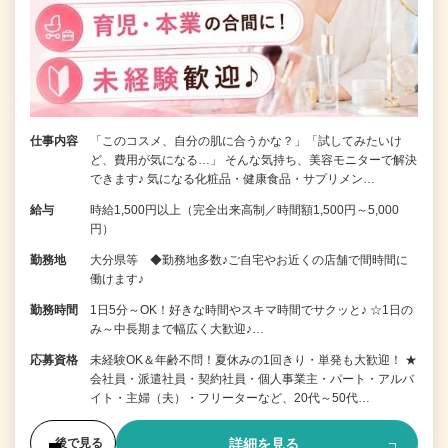
仕事内容
「このコスメ、自分の肌に合うかな？」「試してみたいけ
ど、費用が気になる…」 そんな気持ち、美容モニターで解決
できます♪ 気になる化粧品・健康食品・サプリメン…
給与
時給1,500円以上（完全出来高制／時間額1,500円～5,000
円）
勤務地
大分県等 ◆勤務地多数♪ご自宅やお近くの店舗で間時間に
働けます♪
勤務時間
1日5分～OK！好きな時間やスキマ時間でサクッと♪ ☆1日の
み～中長期まで幅広く大歓迎♪…
応募資格
未経験OK＆年齢不問！夏休みの1回きり・単発も大歓迎！ ★
会社員・派遣社員・契約社員・個人事業主・パート・アルバ
イト・主婦（夫）・フリーターなど、20代～50代…
詳細を見る
後で見る