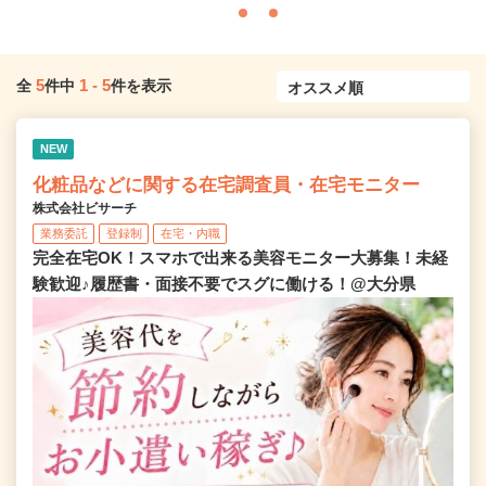
5
1
-
5
全
件中
件を表示
NEW
化粧品などに関する在宅調査員・在宅モニター
株式会社ビサーチ
業務委託
登録制
在宅・内職
完全在宅OK！スマホで出来る美容モニター大募集！未経
験歓迎♪履歴書・面接不要でスグに働ける！@大分県