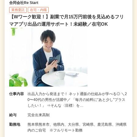
合同会社Re Start
業務委託
在宅・内職
【Wワーク歓迎！】副業で月15万円前後を見込めるフリ
マアプリ出品の運用サポート！未経験／在宅OK
仕事内容
出品入力から発送まで！ ネット通販の仕組みが学べる◎ ＼2
0〜40代の男性が活躍中／ 「毎月の給料に“あと少し”プラス
したい！」 ⇒そんな〈目標〉を…
給与
完全出来高制
勤務地
熊本県熊本市、他県内、大分県、宮崎県、鹿児島県、沖縄県
内のご自宅 ※フルリモート勤務