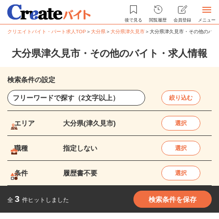
後で見る
閲覧履歴
会員登録
メニュー
クリエイトバイト・パート求人TOP
＞
大分県
＞
大分県津久見市
＞
大分県津久見市・その他のバイ
大分県津久見市・その他のバイト・求人情報
検索条件の設定
絞り込む
エリア
大分県(津久見市)
選択
職種
指定しない
選択
条件
履歴書不要
選択
3
検索条件を保存
全
件ヒットしました