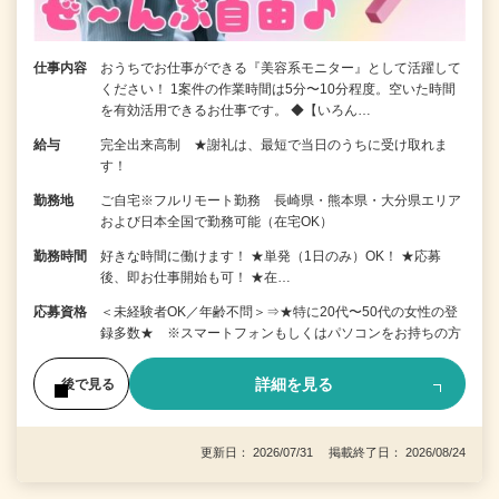
仕事内容
おうちでお仕事ができる『美容系モニター』として活躍して
ください！ 1案件の作業時間は5分〜10分程度。空いた時間
を有効活用できるお仕事です。 ◆【いろん…
給与
完全出来高制 ★謝礼は、最短で当日のうちに受け取れま
す！
勤務地
ご自宅※フルリモート勤務 長崎県・熊本県・大分県エリア
および日本全国で勤務可能（在宅OK）
勤務時間
好きな時間に働けます！ ★単発（1日のみ）OK！ ★応募
後、即お仕事開始も可！ ★在…
応募資格
＜未経験者OK／年齢不問＞⇒★特に20代〜50代の女性の登
録多数★ ※スマートフォンもしくはパソコンをお持ちの方
詳細を見る
後で見る
更新日： 2026/07/31 掲載終了日： 2026/08/24