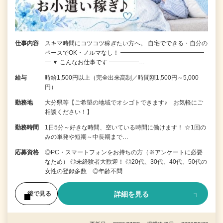
仕事内容
スキマ時間にコツコツ稼ぎたい方へ。 自宅でできる・自分の
ペースでOK・ノルマなし！ ━━━━━━━━━━━━━━
━ ▼ こんなお仕事です ━━━━━…
給与
時給1,500円以上（完全出来高制／時間額1,500円～5,000
円）
勤務地
大分県等【ご希望の地域でオシゴトできます♪ お気軽にご
相談ください！】
勤務時間
1日5分～好きな時間、空いている時間に働けます！ ☆1回の
みの単発や短期～中長期まで…
応募資格
◎PC・スマートフォンをお持ちの方（※アンケートに必要
なため） ◎未経験者大歓迎！ ◎20代、30代、40代、50代の
女性の登録多数 ◎年齢不問
詳細を見る
後で見る