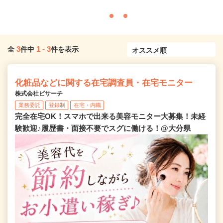
3
1
-
3
全
件中
件を表示
化粧品などに関する在宅調査員・在宅モニター
株式会社ビサーチ
業務委託
登録制
在宅・内職
完全在宅OK！スマホで出来る美容モニター大募集！未経
験歓迎♪履歴書・面接不要でスグに働ける！@大分県