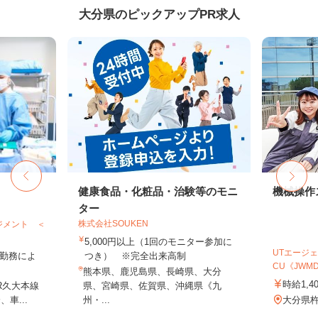
大分県のピックアップPR求人
健康食品・化粧品・治験等のモニ
機械操作
ター
株式会社SOUKEN
ジメント ＜
5,000円以上（1回のモニター参加に
UTエージェ
 ※勤務によ
つき） ※完全出来高制
CU《JWMD1
熊本県、鹿児島県、長崎県、大分
時給1,4
R久大本線
県、宮崎県、佐賀県、沖縄県《九
車...
州・...
大分県