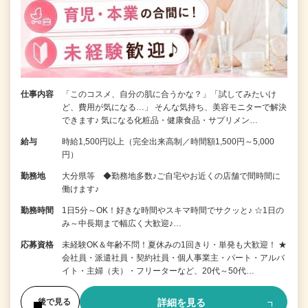
仕事内容
「このコスメ、自分の肌に合うかな？」「試してみたいけ
ど、費用が気になる…」 そんな気持ち、美容モニターで解決
できます♪ 気になる化粧品・健康食品・サプリメン…
給与
時給1,500円以上（完全出来高制／時間額1,500円～5,000
円）
勤務地
大分県等 ◆勤務地多数♪ご自宅やお近くの店舗で間時間に
働けます♪
勤務時間
1日5分～OK！好きな時間やスキマ時間でサクッと♪ ☆1日の
み～中長期まで幅広く大歓迎♪…
応募資格
未経験OK＆年齢不問！夏休みの1回きり・単発も大歓迎！ ★
会社員・派遣社員・契約社員・個人事業主・パート・アルバ
イト・主婦（夫）・フリーターなど、20代～50代…
詳細を見る
後で見る