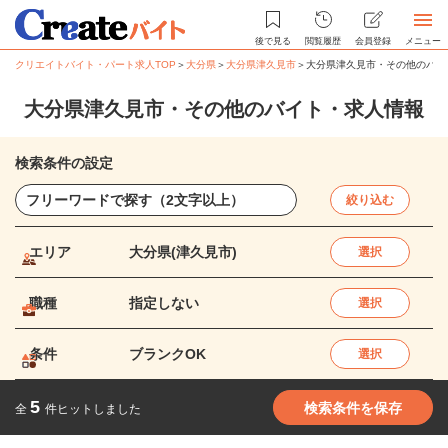
後で見る
閲覧履歴
会員登録
メニュー
クリエイトバイト・パート求人TOP
＞
大分県
＞
大分県津久見市
＞
大分県津久見市・その他のバイ
大分県津久見市・その他のバイト・求人情報
検索条件の設定
絞り込む
エリア
大分県(津久見市)
選択
職種
指定しない
選択
条件
ブランクOK
選択
5
検索条件を保存
全
件ヒットしました