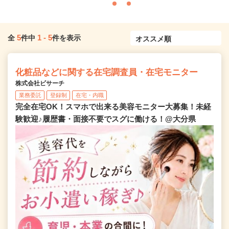
5
1
-
5
全
件中
件を表示
化粧品などに関する在宅調査員・在宅モニター
株式会社ビサーチ
業務委託
登録制
在宅・内職
完全在宅OK！スマホで出来る美容モニター大募集！未経
験歓迎♪履歴書・面接不要でスグに働ける！@大分県