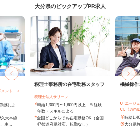
大分県のピックアップPR求人
税理士事務所の在宅勤務スタッフ
機械操作
ジメント ＜
税理士法人サリーレ
UTエージェ
 ※勤務によ
時給1,300円〜1,600円以上 ※経験
CU《JWMD1
年数・スキルによる
時給1,4
R久大本線
全国どこからでも在宅勤務OK（全国
車...
47都道府県対応、転勤なし）
大分県