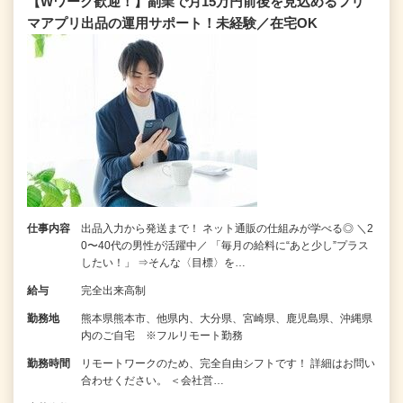
【Wワーク歓迎！】副業で月15万円前後を見込めるフリ
マアプリ出品の運用サポート！未経験／在宅OK
仕事内容
出品入力から発送まで！ ネット通販の仕組みが学べる◎ ＼2
0〜40代の男性が活躍中／ 「毎月の給料に“あと少し”プラス
したい！」 ⇒そんな〈目標〉を…
給与
完全出来高制
勤務地
熊本県熊本市、他県内、大分県、宮崎県、鹿児島県、沖縄県
内のご自宅 ※フルリモート勤務
勤務時間
リモートワークのため、完全自由シフトです！ 詳細はお問い
合わせください。 ＜会社営…