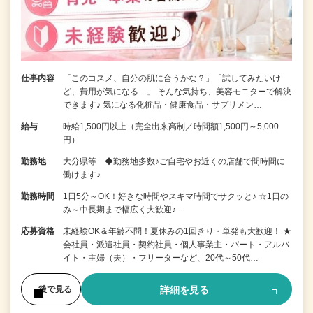
仕事内容
「このコスメ、自分の肌に合うかな？」「試してみたいけ
ど、費用が気になる…」 そんな気持ち、美容モニターで解決
できます♪ 気になる化粧品・健康食品・サプリメン…
給与
時給1,500円以上（完全出来高制／時間額1,500円～5,000
円）
勤務地
大分県等 ◆勤務地多数♪ご自宅やお近くの店舗で間時間に
働けます♪
勤務時間
1日5分～OK！好きな時間やスキマ時間でサクッと♪ ☆1日の
み～中長期まで幅広く大歓迎♪…
応募資格
未経験OK＆年齢不問！夏休みの1回きり・単発も大歓迎！ ★
会社員・派遣社員・契約社員・個人事業主・パート・アルバ
イト・主婦（夫）・フリーターなど、20代～50代…
詳細を見る
後で見る