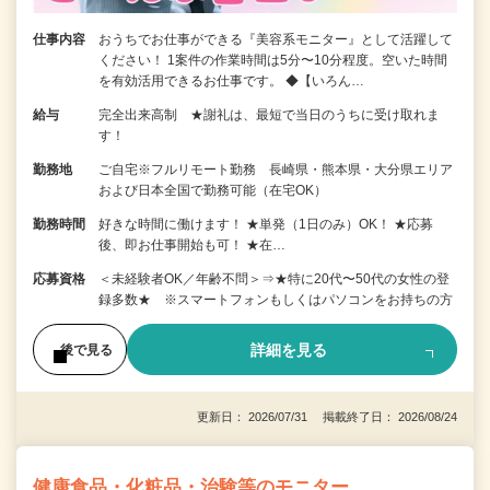
仕事内容
おうちでお仕事ができる『美容系モニター』として活躍して
ください！ 1案件の作業時間は5分〜10分程度。空いた時間
を有効活用できるお仕事です。 ◆【いろん…
給与
完全出来高制 ★謝礼は、最短で当日のうちに受け取れま
す！
勤務地
ご自宅※フルリモート勤務 長崎県・熊本県・大分県エリア
および日本全国で勤務可能（在宅OK）
勤務時間
好きな時間に働けます！ ★単発（1日のみ）OK！ ★応募
後、即お仕事開始も可！ ★在…
応募資格
＜未経験者OK／年齢不問＞⇒★特に20代〜50代の女性の登
録多数★ ※スマートフォンもしくはパソコンをお持ちの方
詳細を見る
後で見る
更新日： 2026/07/31 掲載終了日： 2026/08/24
健康食品・化粧品・治験等のモニター