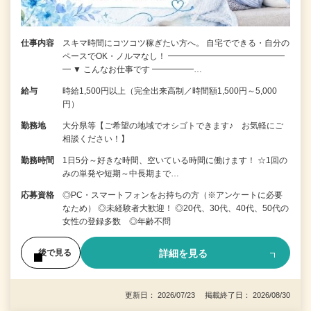
仕事内容
スキマ時間にコツコツ稼ぎたい方へ。 自宅でできる・自分の
ペースでOK・ノルマなし！ ━━━━━━━━━━━━━━
━ ▼ こんなお仕事です ━━━━━…
給与
時給1,500円以上（完全出来高制／時間額1,500円～5,000
円）
勤務地
大分県等【ご希望の地域でオシゴトできます♪ お気軽にご
相談ください！】
勤務時間
1日5分～好きな時間、空いている時間に働けます！ ☆1回の
みの単発や短期～中長期まで…
応募資格
◎PC・スマートフォンをお持ちの方（※アンケートに必要
なため） ◎未経験者大歓迎！ ◎20代、30代、40代、50代の
女性の登録多数 ◎年齢不問
詳細を見る
後で見る
更新日： 2026/07/23 掲載終了日： 2026/08/30