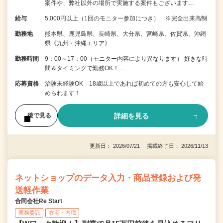
案件や、弊社以外の場所で実施する案件もございます…
給与
5,000円以上（1回のモニター参加につき） ※完全出来高制
勤務地
熊本県、鹿児島県、長崎県、大分県、宮崎県、佐賀県、沖縄
県《九州・沖縄エリア》
勤務時間
9：00～17：00（モニター内容により異なります） 好きな時
間＆タイミングで勤務OK！…
応募資格
治験未経験OK 18歳以上であれば初めての方も安心して始
められます！
詳細を見る
後で見る
更新日： 2026/07/21 掲載終了日： 2026/11/13
ネットショップのデータ入力・商品登録および発
送軽作業
合同会社Re Start
業務委託
在宅・内職