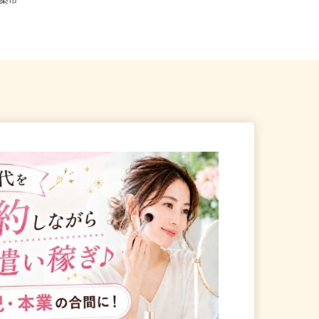
大分県大分市大字豊饒（JR久大本線
県杵築市
「南大分駅」より徒歩20分、車...