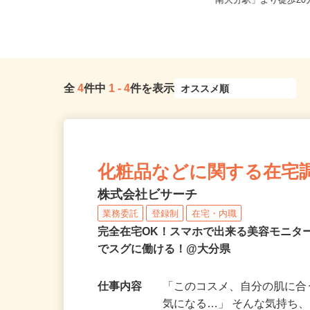
大分県大分市大字豊饒（
大分県杵築市
「南大分駅」より徒歩20分
全
4
件中
1
-
4
件を表示
化粧品などに関する在宅
株式会社ビサーチ
業務委託
登録制
在宅・内職
完全在宅OK！スマホで出来る美容モニタ
でスグに働ける！@大分県
仕事内容
「このコスメ、自分の肌に