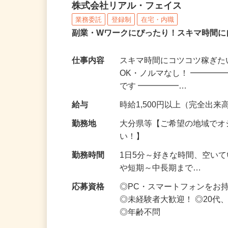
化粧品・サプリの在宅デ
株式会社リアル・フェイス
業務委託
登録制
在宅・内職
副業・Wワークにぴったり！スキマ時間に
仕事内容
スキマ時間にコツコツ稼ぎた
OK・ノルマなし！ ━━━━
です ━━━━━…
給与
時給1,500円以上（完全出来高
勤務地
大分県等【ご希望の地域でオ
い！】
勤務時間
1日5分～好きな時間、空い
や短期～中長期まで…
応募資格
◎PC・スマートフォンをお
◎未経験者大歓迎！ ◎20代