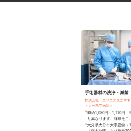
機械操作スタッフ
手術器材の洗浄・滅菌
株式会社 エフエスユニ
＜大分県立病院＞
UTエージェント株式会社 AGT西日本第二
時給1,080円～1,110
CU《JWMD1C...
り異なります。詳細をご.
時給1,400円以上