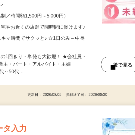
、美容モニターで解決できます♪ 気になる
メン…
制／時間額1,500円～5,000円）
自宅やお近くの店舗で間時間に働けます♪
スキマ時間でサクッと♪ ☆1日のみ～中長
みの1回きり・単発も大歓迎！ ★会社員・
事業主・パート・アルバイト・主婦
後で見
代～50代…
更新日： 2026/08/05 掲載終了日： 2026/08/30