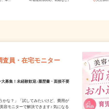
JR久大本線
全国どこからでも在宅勤務OK（全国
、車...
47都道府県対応、転勤なし）
大分
調査員・在宅モニター
ー大募集！未経験歓迎♪履歴書・面接不要
合うかな？」「試してみたいけど、費用が