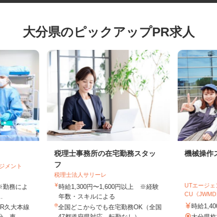
大分県のピックアップPR求人
税理士事務所の在宅勤務スタッ
機械操
フ
マネジメント
税理士法人サリーレ
UTエー
円 ※勤務によ
時給1,300円〜1,600円以上 ※経験
CU《JWM
..
年数・スキルによる
時給1