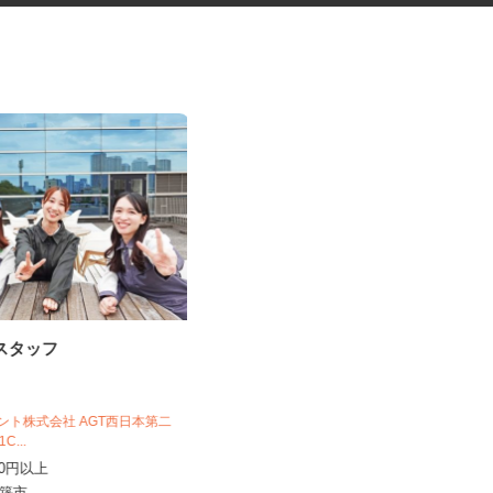
作スタッフ
手術器材の洗浄・滅菌
株式会社 エフエスユニマネジメント
＜大分県立病院＞
ジェント株式会社 AGT西日本第二
時給1,080円～1,110円 ※勤務によ
D1C...
り異なります。詳細をご...
,400円以上