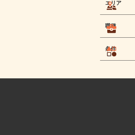
エリア
職種
条件