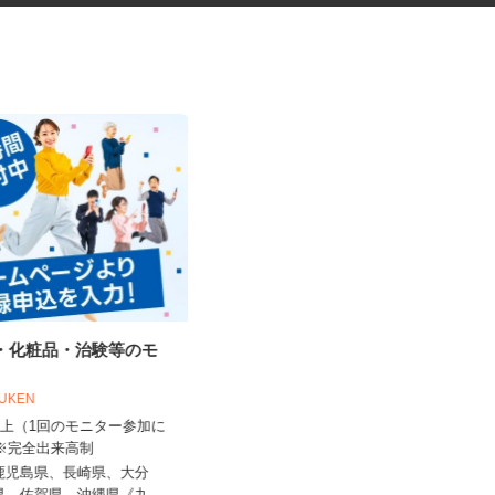
品・化粧品・治験等のモ
機械操作スタッフ
OUKEN
0円以上（1回のモニター参加に
UTエージェント株式会社 AGT西日本第二
 ※完全出来高制
CU《JWMD1C...