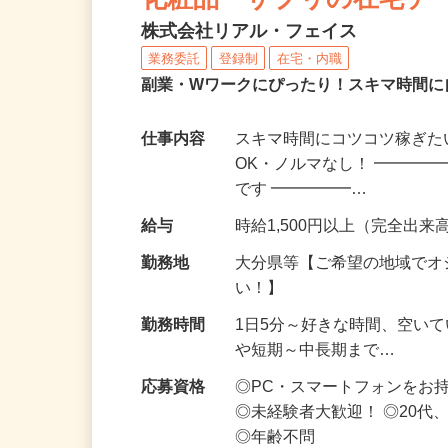
化粧品・サプリの在宅デ
株式会社リアル・フェイス
業務委託
登録制
在宅・内職
副業・Wワークにぴったり！スキマ時間に
仕事内容
スキマ時間にコツコツ稼ぎた
OK・ノルマなし！ ━━━━
です ━━━━━…
給与
時給1,500円以上（完全出来高
勤務地
大分県等【ご希望の地域でオ
い！】
勤務時間
1日5分～好きな時間、空い
や短期～中長期まで…
応募資格
◎PC・スマートフォンをお