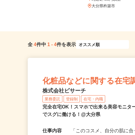
熊本県、鹿児島県、長崎県、大分
時給1,400円以上
県、宮崎県、佐賀県、沖縄県《九
州・...
大分県杵築市
全
4
件中
1
-
4
件を表示
化粧品などに関する在宅
株式会社ビサーチ
業務委託
登録制
在宅・内職
完全在宅OK！スマホで出来る美容モニタ
でスグに働ける！@大分県