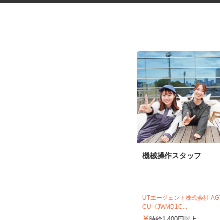
健康食品・化粧品・治験等のモ
機械操作スタッフ
ニター
株式会社SOUKEN
5,000円以上（1回のモニター参加に
UTエージェント株式会社 A
つき） ※完全出来高制
CU《JWMD1C...