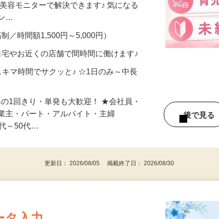
合うかな？」「試してみたいけど、費用が
、美容モニターで解決できます♪ 気になる
メン…
制／時間額1,500円～5,000円）
自宅やお近くの店舗で間時間に働けます♪
スキマ時間でサクッと♪ ☆1日のみ～中長
みの1回きり・単発も大歓迎！ ★会社員・
事業主・パート・アルバイト・主婦
後で見
代～50代…
更新日： 2026/08/05 掲載終了日： 2026/08/30