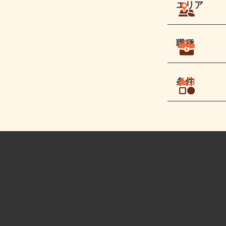
エリア
職種
条件