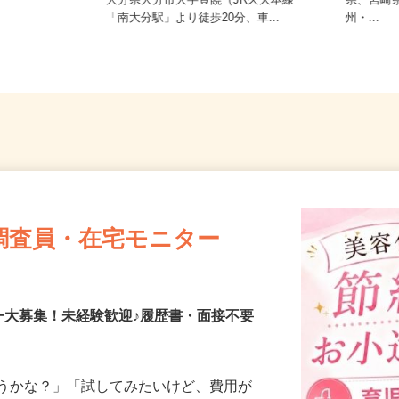
熊本県
大分県大分市大字豊饒（JR久大本線
県、宮
「南大分駅」より徒歩20分、車...
州・...
調査員・在宅モニター
ー大募集！未経験歓迎♪履歴書・面接不要