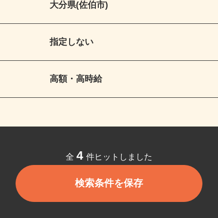
大分県(佐伯市)
指定しない
高額・高時給
4
全
件ヒットしました
検索条件を保存