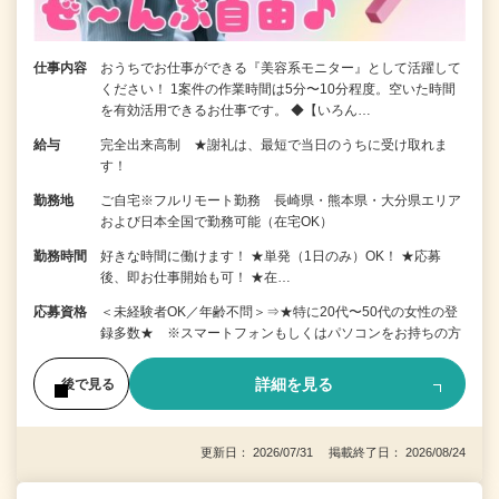
仕事内容
おうちでお仕事ができる『美容系モニター』として活躍して
ください！ 1案件の作業時間は5分〜10分程度。空いた時間
を有効活用できるお仕事です。 ◆【いろん…
給与
完全出来高制 ★謝礼は、最短で当日のうちに受け取れま
す！
勤務地
ご自宅※フルリモート勤務 長崎県・熊本県・大分県エリア
および日本全国で勤務可能（在宅OK）
勤務時間
好きな時間に働けます！ ★単発（1日のみ）OK！ ★応募
後、即お仕事開始も可！ ★在…
応募資格
＜未経験者OK／年齢不問＞⇒★特に20代〜50代の女性の登
録多数★ ※スマートフォンもしくはパソコンをお持ちの方
詳細を見る
後で見る
更新日： 2026/07/31 掲載終了日： 2026/08/24