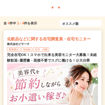
4
1
-
4
全
件中
件を表示
化粧品などに関する在宅調査員・在宅モニター
株式会社ビサーチ
業務委託
登録制
在宅・内職
完全在宅OK！スマホで出来る美容モニター大募集！未経
験歓迎♪履歴書・面接不要でスグに働ける！@大分県