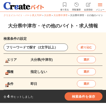
後で見る
閲覧履歴
会員登録
メニュー
クリエイトバイト・パート求人TOP
＞
大分県
＞
大分県中津市
＞
大分県中津市・その他のバイト・
大分県中津市・その他のバイト・求人情報
検索条件の設定
絞り込む
エリア
大分県(中津市)
選択
職種
指定しない
選択
条件
即日
選択
4
検索条件を保存
全
件ヒットしました