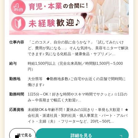
仕事内容
「このコスメ、自分の肌に合うかな？」「試してみたいけ
ど、費用が気になる…」 そんな気持ち、美容モニターで解決
できます♪ 気になる化粧品・健康食品・サプリメン…
給与
時給1,500円以上（完全出来高制／時間額1,500円～5,000
円）
勤務地
大分県等 ◆勤務地多数♪ご自宅やお近くの店舗で間時間に
働けます♪
勤務時間
1日5分～OK！好きな時間やスキマ時間でサクッと♪ ☆1日の
み～中長期まで幅広く大歓迎♪…
応募資格
未経験OK＆年齢不問！夏休みの1回きり・単発も大歓迎！ ★
会社員・派遣社員・契約社員・個人事業主・パート・アルバ
イト・主婦（夫）・フリーターなど、20代～50代…
詳細を見る
後で見る