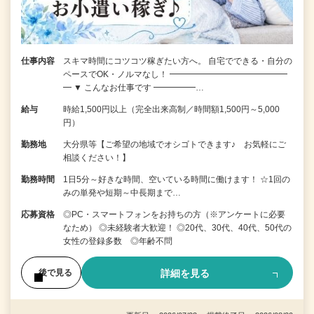
仕事内容
スキマ時間にコツコツ稼ぎたい方へ。 自宅でできる・自分の
ペースでOK・ノルマなし！ ━━━━━━━━━━━━━━
━ ▼ こんなお仕事です ━━━━━…
給与
時給1,500円以上（完全出来高制／時間額1,500円～5,000
円）
勤務地
大分県等【ご希望の地域でオシゴトできます♪ お気軽にご
相談ください！】
勤務時間
1日5分～好きな時間、空いている時間に働けます！ ☆1回の
みの単発や短期～中長期まで…
応募資格
◎PC・スマートフォンをお持ちの方（※アンケートに必要
なため） ◎未経験者大歓迎！ ◎20代、30代、40代、50代の
女性の登録多数 ◎年齢不問
詳細を見る
後で見る