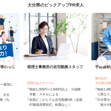
大分県のピックアップPR求人
験等のモニ
税理士事務所の在宅勤務スタッフ
手術器材
株式会社 
税理士法人サリーレ
大分県立病
ター参加に
時給1,300円〜1,600円以上 ※経験
時給1,0
年数・スキルによる
り異なりま
、大分
県《九
全国どこからでも在宅勤務OK（全国
大分県大
47都道府県対応、転勤なし）
「南大分駅