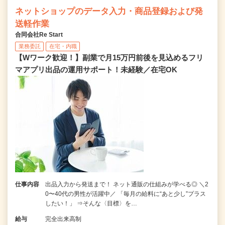
ネットショップのデータ入力・商品登録および発
送軽作業
合同会社Re Start
業務委託
在宅・内職
【Wワーク歓迎！】副業で月15万円前後を見込めるフリ
マアプリ出品の運用サポート！未経験／在宅OK
仕事内容
出品入力から発送まで！ ネット通販の仕組みが学べる◎ ＼2
0〜40代の男性が活躍中／ 「毎月の給料に“あと少し”プラス
したい！」 ⇒そんな〈目標〉を…
給与
完全出来高制