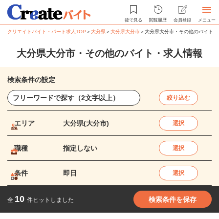
後で見る
閲覧履歴
会員登録
メニュー
クリエイトバイト・パート求人TOP
＞
大分県
＞
大分県大分市
＞
大分県大分市・その他のバイト・
大分県大分市・その他のバイト・求人情報
検索条件の設定
絞り込む
エリア
大分県(大分市)
選択
職種
指定しない
選択
条件
即日
選択
10
検索条件を保存
全
件ヒットしました