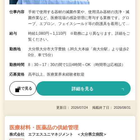
仕事内容
手術で使用する器材の滅菌作業や、使用済み器材の洗浄・滅
菌作業など、医療現場の感染管理に寄与する業務です。グロ
ーブ、エプロン、フェイスシールド等の防護具を着用して…
給与
時給1,080円～1,110円 ※勤務により異なります。詳細をご
覧ください。
勤務地
大分県大分市大字豊饒（JR久大本線「南大分駅」より徒歩2
0分、車で5分）
勤務時間
8：30～17：30の間で1日4時間～OK （時間帯は応相談）
応募資格
高卒以上、医療業界未経験者歓迎
詳細を見る
後で見る
更新日： 2026/07/24 掲載終了日： 2026/08/31
医療材料・医薬品の供給管理
株式会社 エフエスユニマネジメント ＜大分県立病院＞