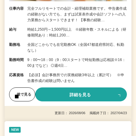
仕事内容
完全フルリモートでの会計・経理補助業務です。 申告書作成
の経験がない⽅でも、まずは試算表作成や会計ソフトへの⼊
⼒業務からスタートできます！ 【事務の経験…
給与
時給1,250円～1,500円以上 ※経験年数・スキルによる（研
修期間あり：時給1,200…
勤務地
全国どこからでも在宅勤務OK（全国47都道府県対応、転勤
なし）
勤務時間
9：00〜18：00（9：00スタートで時短勤務は応相談※16：
00までなど） ◎週4日…
応募資格
【必須】会計事務所での実務経験3年以上（累計可） ※申
告書作成の経験は問いません
詳細を見る
後で見る
更新日： 2026/08/06 掲載終了日： 2027/04/23
NEW