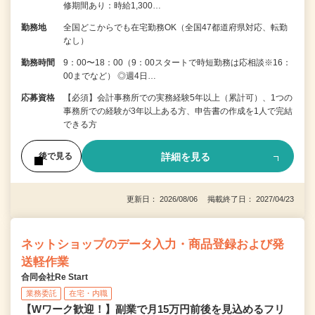
修期間あり：時給1,300…
勤務地
全国どこからでも在宅勤務OK（全国47都道府県対応、転勤
なし）
勤務時間
9：00〜18：00（9：00スタートで時短勤務は応相談※16：
00までなど） ◎週4日…
応募資格
【必須】会計事務所での実務経験5年以上（累計可）、1つの
事務所での経験が3年以上ある方、申告書の作成を1人で完結
できる方
詳細を見る
後で見る
更新日： 2026/08/06 掲載終了日： 2027/04/23
ネットショップのデータ入力・商品登録および発
送軽作業
合同会社Re Start
業務委託
在宅・内職
【Wワーク歓迎！】副業で月15万円前後を見込めるフリ