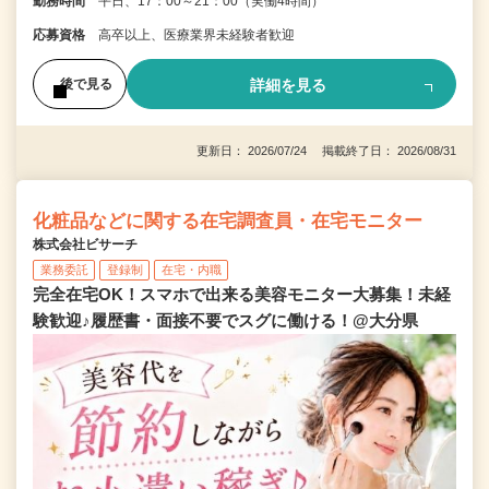
勤務時間
平日、17：00～21：00（実働4時間）
応募資格
高卒以上、医療業界未経験者歓迎
詳細を見る
後で見る
更新日： 2026/07/24 掲載終了日： 2026/08/31
化粧品などに関する在宅調査員・在宅モニター
株式会社ビサーチ
業務委託
登録制
在宅・内職
完全在宅OK！スマホで出来る美容モニター大募集！未経
験歓迎♪履歴書・面接不要でスグに働ける！@大分県