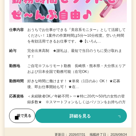
仕事内容
おうちでお仕事ができる『美容系モニター』として活躍して
ください！ 1案件の作業時間は5分〜10分程度。空いた時間
を有効活用できるお仕事です。 ◆【いろん…
給与
完全出来高制 ★謝礼は、最短で当日のうちに受け取れま
す！
勤務地
ご自宅※フルリモート勤務 長崎県・熊本県・大分県エリア
および日本全国で勤務可能（在宅OK）
勤務時間
好きな時間に働けます！ ★単発（1日のみ）OK！ ★応募
後、即お仕事開始も可！ ★在…
応募資格
＜未経験者OK／年齢不問＞⇒★特に20代〜50代の女性の登
録多数★ ※スマートフォンもしくはパソコンをお持ちの方
詳細を見る
後で見る
更新日： 2026/07/31 掲載終了日： 2026/08/24