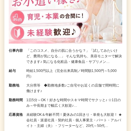
仕事内容
「このコスメ、自分の肌に合うかな？」「試してみたいけ
ど、費用が気になる…」 そんな気持ち、美容モニターで解決
できます♪ 気になる化粧品・健康食品・サプリメン…
給与
時給1,500円以上（完全出来高制／時間額1,500円～5,000
円）
勤務地
大分県等 ◆勤務地多数♪ご自宅やお近くの店舗で間時間に
働けます♪
勤務時間
1日5分～OK！好きな時間やスキマ時間でサクッと♪ ☆1日の
み～中長期まで幅広く大歓迎♪…
応募資格
未経験OK＆年齢不問！夏休みの1回きり・単発も大歓迎！ ★
会社員・派遣社員・契約社員・個人事業主・パート・アルバ
イト・主婦（夫）・フリーターなど、20代～50代…