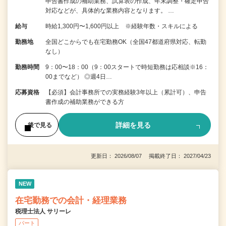
申告書作成の補助業務、試算表の作成、年末調整・確定申告
対応などが、具体的な業務内容となります。 …
給与
時給1,300円〜1,600円以上 ※経験年数・スキルによる
勤務地
全国どこからでも在宅勤務OK（全国47都道府県対応、転勤
なし）
勤務時間
9：00〜18：00（9：00スタートで時短勤務は応相談※16：
00までなど） ◎週4日…
応募資格
【必須】会計事務所での実務経験3年以上（累計可）、申告
書作成の補助業務ができる方
詳細を見る
後で見る
更新日： 2026/08/07 掲載終了日： 2027/04/23
NEW
在宅勤務での会計・経理業務
税理士法人 サリーレ
パート