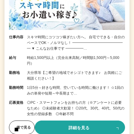
仕事内容
スキマ時間にコツコツ稼ぎたい方へ。 自宅でできる・自分の
ペースでOK・ノルマなし！ ━━━━━━━━━━━━━━
━ ▼ こんなお仕事です ━━━━━…
給与
時給1,500円以上（完全出来高制／時間額1,500円～5,000
円）
勤務地
大分県等【ご希望の地域でオシゴトできます♪ お気軽にご
相談ください！】
勤務時間
1日5分～好きな時間、空いている時間に働けます！ ☆1回の
みの単発や短期～中長期まで…
応募資格
◎PC・スマートフォンをお持ちの方（※アンケートに必要
なため） ◎未経験者大歓迎！ ◎20代、30代、40代、50代の
女性の登録多数 ◎年齢不問
詳細を見る
後で見る