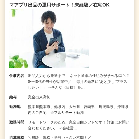
マアプリ出品の運用サポート！未経験／在宅OK
仕事内容
出品入力から発送まで！ ネット通販の仕組みが学べる◎ ＼2
0〜40代の男性が活躍中／ 「毎月の給料に“あと少し”プラス
したい！」 ⇒そんな〈目標〉を…
給与
完全出来高制
勤務地
熊本県熊本市、他県内、大分県、宮崎県、鹿児島県、沖縄県
内のご自宅 ※フルリモート勤務
勤務時間
リモートワークのため、完全自由シフトです！ 詳細はお問い
合わせください。 ＜会社営…
応募資格
＼経験・資格・学歴いっさい不問！／