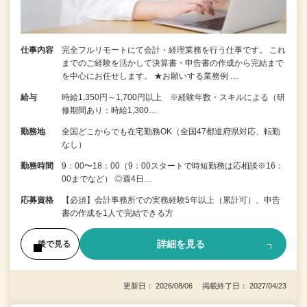
仕事内容
完全フルリモートにて会計・経理業務を行う仕事です。 これ
までのご経験を活かして決算書・申告書の作成から完結まで
を中⼼にお任せします。 ★お願いする業務例 …
給与
時給1,350円～1,700円以上 ※経験年数・スキルによる（研
修期間あり：時給1,300…
勤務地
全国どこからでも在宅勤務OK（全国47都道府県対応、転勤
なし）
勤務時間
9：00〜18：00（9：00スタートで時短勤務は応相談※16：
00までなど） ◎週4日…
応募資格
【必須】会計事務所での実務経験5年以上（累計可）、申告
書の作成を1人で完結できる方
詳細を見る
後で見る
更新日： 2026/08/06 掲載終了日： 2027/04/23