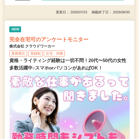
更新日： 2026/07/23 掲載終了日： 2026/08/30
NEW
完全在宅可のアンケートモニター
株式会社 クラウドワーカー
業務委託
登録制
在宅・内職
資格・ライティング経験は一切不問！20代〜50代の女性
多数活躍中♪スマホorパソコンがあればOK！