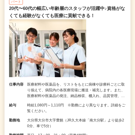
パート
20代〜60代の幅広い年齢層のスタッフが活躍中♪資格がな
くても経験がなくても医療に貢献できる！
仕事内容
医療材料や医薬品を、リストをもとに病棟や診療科ごとに取
り揃えて、病院内の各医療現場に搬送・補充します。また、
医療材料や医薬品の発注、納品検収、棚入れ、品質管理、…
給与
時給1,080円～1,110円 ※勤務により異なります。詳細をご
覧ください。
勤務地
大分県大分市大字豊饒（JR久大本線「南大分駅」より徒歩2
0分、車で5分）