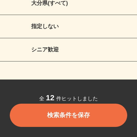
大分県(すべて)
指定しない
シニア歓迎
12
全
件ヒットしました
検索条件を保存