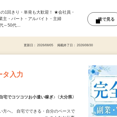
スキマ時間でサクッと♪ ☆1日のみ～中長
みの1回きり・単発も大歓迎！ ★会社員・
事業主・パート・アルバイト・主婦
後で見
代～50代…
更新日： 2026/08/05 掲載終了日： 2026/08/30
ータ入力
自宅でコツコツお小遣い稼ぎ♪〈大分県〉