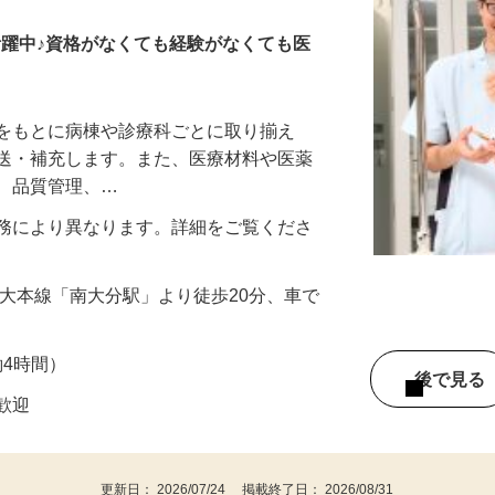
ト ＜大分県立病院＞
が活躍中♪資格がなくても経験がなくても医
トをもとに病棟や診療科ごとに取り揃え
搬送・補充します。また、医療材料や医薬
れ、品質管理、…
円 ※勤務により異なります。詳細をご覧くださ
久大本線「南大分駅」より徒歩20分、車で
実働4時間）
後で見
者歓迎