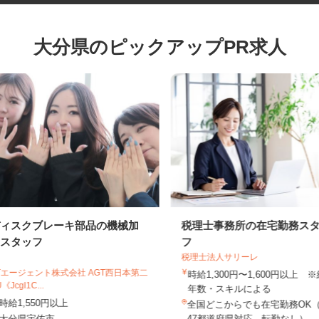
大分県のピックアップPR求人
ディスクブレーキ部品の機械加
税理士事務所の在宅勤務
工スタッフ
フ
税理士法人サリーレ
UTエージェント株式会社 AGT西日本第二
時給1,300円〜1,600円以上
U《Jcgl1C...
年数・スキルによる
時給1,550円以上