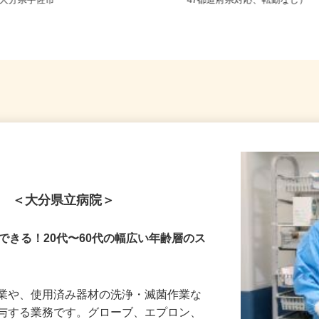
全国どこからでも在宅勤務O
大分県宇佐市
47都道府県対応、転勤なし）
ト ＜大分県立病院＞
できる！20代〜60代の幅広い年齢層のス
作業や、使用済み器材の洗浄・滅菌作業な