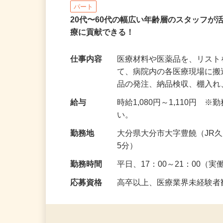
株式会社 エフエスユニマネジメン
パート
20代〜60代の幅広い年齢層のスタッフ
療に貢献できる！
仕事内容
医療材料や医薬品を、リス
て、病院内の各医療現場に
品の発注、納品検収、棚入
給与
時給1,080円～1,110
い。
勤務地
大分県大分市大字豊饒（JR
5分）
勤務時間
平日、17：00～21：00（
応募資格
高卒以上、医療業界未経験