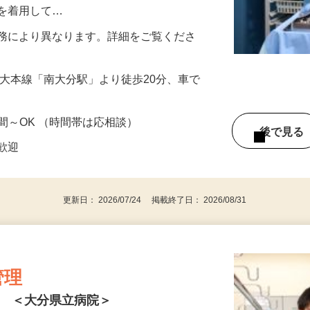
寄与する業務です。グローブ、エプロン、
具を着用して…
円 ※勤務により異なります。詳細をご覧くださ
久大本線「南大分駅」より徒歩20分、車で
4時間～OK （時間帯は応相談）
後で見
者歓迎
更新日： 2026/07/24 掲載終了日： 2026/08/31
管理