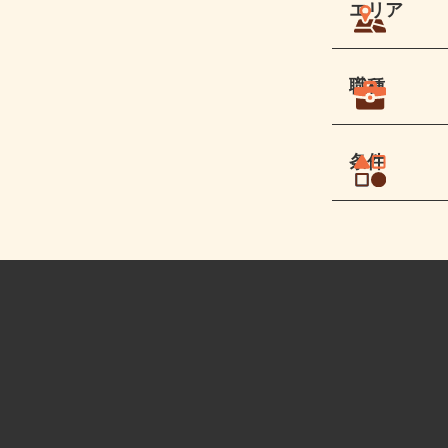
エリア
職種
条件