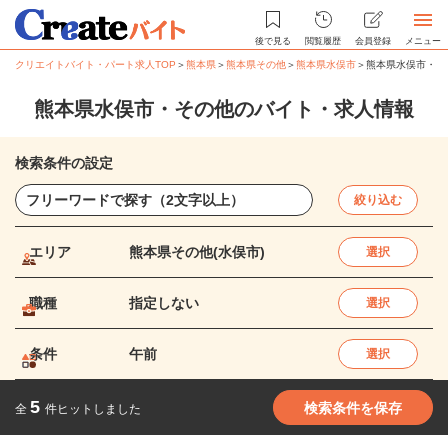
後で見る
閲覧履歴
会員登録
メニュー
クリエイトバイト・パート求人TOP
＞
熊本県
＞
熊本県その他
＞
熊本県水俣市
＞
熊本県水俣市・そ
熊本県水俣市・その他のバイト・求人情報
検索条件の設定
絞り込む
エリア
熊本県その他(水俣市)
選択
職種
指定しない
選択
条件
午前
選択
5
検索条件を保存
全
件ヒットしました