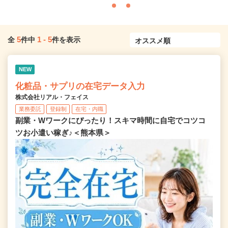
5
1
-
5
全
件中
件を表示
NEW
化粧品・サプリの在宅データ入力
株式会社リアル・フェイス
業務委託
登録制
在宅・内職
副業・Wワークにぴったり！スキマ時間に自宅でコツコ
ツお小遣い稼ぎ♪＜熊本県＞