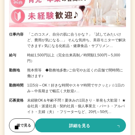
仕事内容
「このコスメ、自分の肌に合うかな？」「試してみたいけ
ど、費用が気になる…」 そんな気持ち、美容モニターで解決
できます♪ 気になる化粧品・健康食品・サプリメン…
給与
時給1,500円以上（完全出来高制／時間額1,500円～5,000
円）
勤務地
熊本県等 ◆勤務地多数♪ご自宅やお近くの店舗で間時間に
働けます♪
勤務時間
1日5分～OK！好きな時間やスキマ時間でサクッと♪ ☆1日の
み～中長期まで幅広く大歓迎♪…
応募資格
未経験OK＆年齢不問！夏休みの1回きり・単発も大歓迎！ ★
会社員・派遣社員・契約社員・個人事業主・パート・アルバ
イト・主婦（夫）・フリーターなど、20代～50代…
詳細を見る
後で見る