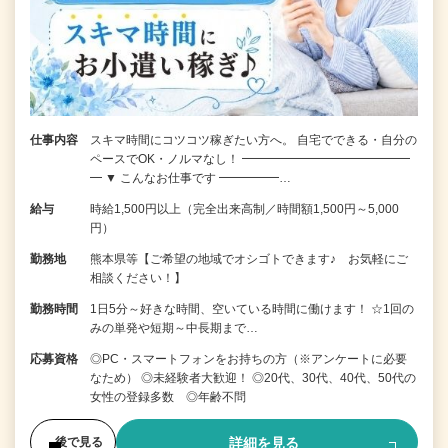
仕事内容
スキマ時間にコツコツ稼ぎたい方へ。 自宅でできる・自分の
ペースでOK・ノルマなし！ ━━━━━━━━━━━━━━
━ ▼ こんなお仕事です ━━━━━…
給与
時給1,500円以上（完全出来高制／時間額1,500円～5,000
円）
勤務地
熊本県等【ご希望の地域でオシゴトできます♪ お気軽にご
相談ください！】
勤務時間
1日5分～好きな時間、空いている時間に働けます！ ☆1回の
みの単発や短期～中長期まで…
応募資格
◎PC・スマートフォンをお持ちの方（※アンケートに必要
なため） ◎未経験者大歓迎！ ◎20代、30代、40代、50代の
女性の登録多数 ◎年齢不問
詳細を見る
後で見る