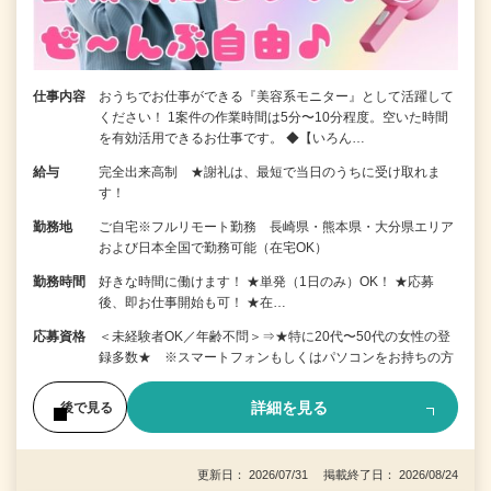
仕事内容
おうちでお仕事ができる『美容系モニター』として活躍して
ください！ 1案件の作業時間は5分〜10分程度。空いた時間
を有効活用できるお仕事です。 ◆【いろん…
給与
完全出来高制 ★謝礼は、最短で当日のうちに受け取れま
す！
勤務地
ご自宅※フルリモート勤務 長崎県・熊本県・大分県エリア
および日本全国で勤務可能（在宅OK）
勤務時間
好きな時間に働けます！ ★単発（1日のみ）OK！ ★応募
後、即お仕事開始も可！ ★在…
応募資格
＜未経験者OK／年齢不問＞⇒★特に20代〜50代の女性の登
録多数★ ※スマートフォンもしくはパソコンをお持ちの方
詳細を見る
後で見る
更新日： 2026/07/31 掲載終了日： 2026/08/24