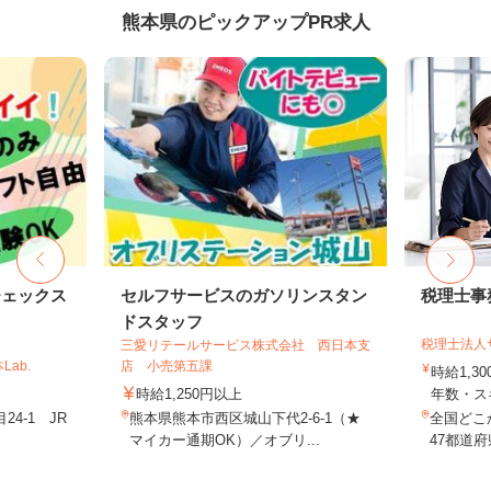
熊本県のピックアップPR求人
チェックス
セルフサービスのガソリンスタン
税理士事
ドスタッフ
税理士法人
三愛リテールサービス株式会社 西日本支
ab.
店 小売第五課
時給1,3
時給1,250円以上
年数・ス
4-1 JR
熊本県熊本市西区城山下代2-6-1（★
全国どこ
マイカー通期OK）／オブリ...
47都道