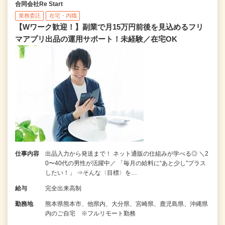
合同会社Re Start
業務委託
在宅・内職
【Wワーク歓迎！】副業で月15万円前後を見込めるフリ
マアプリ出品の運用サポート！未経験／在宅OK
仕事内容
出品入力から発送まで！ ネット通販の仕組みが学べる◎ ＼2
0〜40代の男性が活躍中／ 「毎月の給料に“あと少し”プラス
したい！」 ⇒そんな〈目標〉を…
給与
完全出来高制
勤務地
熊本県熊本市、他県内、大分県、宮崎県、鹿児島県、沖縄県
内のご自宅 ※フルリモート勤務