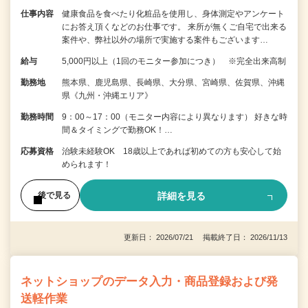
仕事内容
健康食品を食べたり化粧品を使用し、身体測定やアンケート
にお答え頂くなどのお仕事です。 来所が無くご自宅で出来る
案件や、弊社以外の場所で実施する案件もございます…
給与
5,000円以上（1回のモニター参加につき） ※完全出来高制
勤務地
熊本県、鹿児島県、長崎県、大分県、宮崎県、佐賀県、沖縄
県《九州・沖縄エリア》
勤務時間
9：00～17：00（モニター内容により異なります） 好きな時
間＆タイミングで勤務OK！…
応募資格
治験未経験OK 18歳以上であれば初めての方も安心して始
められます！
詳細を見る
後で見る
更新日： 2026/07/21 掲載終了日： 2026/11/13
ネットショップのデータ入力・商品登録および発
送軽作業