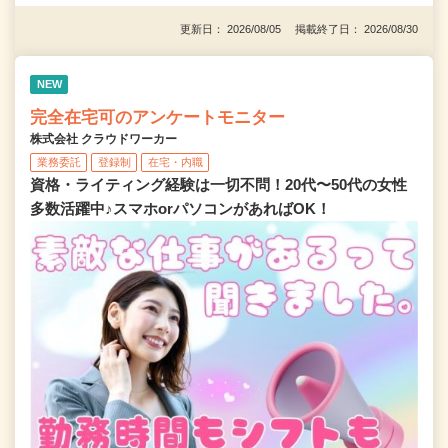
更新日： 2026/08/05 掲載終了日： 2026/08/30
NEW
完全在宅可のアンケートモニター
株式会社 クラウドワーカー
業務委託
登録制
在宅・内職
資格・ライティング経験は一切不問！20代〜50代の女性
多数活躍中♪スマホorパソコンがあればOK！