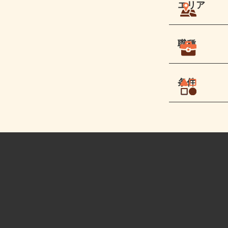
エリア
職種
条件