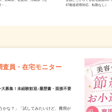
熊本県、鹿児島県、長崎県、大分
県、宮崎県、佐賀県、沖縄県《九
全国どこからでも在宅勤務O
州・...
47都道府県対応、転勤なし）
調査員・在宅モニター
ー大募集！未経験歓迎♪履歴書・面接不要