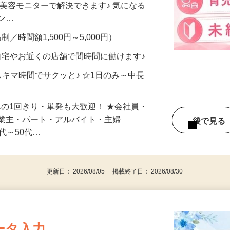
合うかな？」「試してみたいけど、費用が
、美容モニターで解決できます♪ 気になる
メン…
制／時間額1,500円～5,000円）
自宅やお近くの店舗で間時間に働けます♪
スキマ時間でサクッと♪ ☆1日のみ～中長
みの1回きり・単発も大歓迎！ ★会社員・
事業主・パート・アルバイト・主婦
後で見
代～50代…
更新日： 2026/08/05 掲載終了日： 2026/08/30