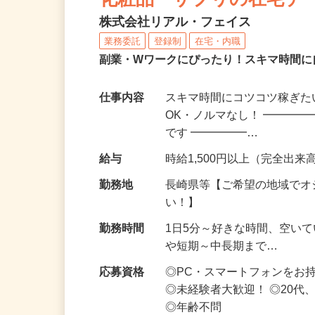
化粧品・サプリの在宅デ
株式会社リアル・フェイス
業務委託
登録制
在宅・内職
副業・Wワークにぴったり！スキマ時間に
仕事内容
スキマ時間にコツコツ稼ぎた
OK・ノルマなし！ ━━━━
です ━━━━━…
給与
時給1,500円以上（完全出来高
勤務地
長崎県等【ご希望の地域でオ
い！】
勤務時間
1日5分～好きな時間、空い
や短期～中長期まで…
応募資格
◎PC・スマートフォンをお