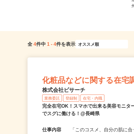
全
4
件中
1
-
4
件を表示
化粧品などに関する在宅
株式会社ビサーチ
業務委託
登録制
在宅・内職
完全在宅OK！スマホで出来る美容モニタ
でスグに働ける！@長崎県