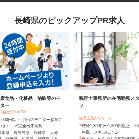
長崎県のピックアップPR求人
健康食品・化粧品・治験等のモ
税理士事務所の在宅勤務
ニター
フ
株式会社SOUKEN
税理士法人サリーレ
5,000円以上（1回のモニター参加に
つき） ※完全出来高制
時給1,300円〜1,600円以上
年数・スキルによる