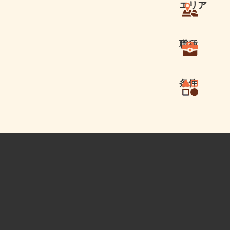
エリア
職種
条件