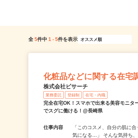
全
5
件中
1
-
5
件を表示
化粧品などに関する在宅
株式会社ビサーチ
業務委託
登録制
在宅・内職
完全在宅OK！スマホで出来る美容モニタ
でスグに働ける！@長崎県
仕事内容
「このコスメ、自分の肌に