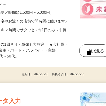
、美容モニターで解決できます♪ 気になる
メン…
制／時間額1,500円～5,000円）
自宅やお近くの店舗で間時間に働けます♪
スキマ時間でサクッと♪ ☆1日のみ～中長
みの1回きり・単発も大歓迎！ ★会社員・
事業主・パート・アルバイト・主婦
後で見
代～50代…
更新日： 2026/08/05 掲載終了日： 2026/08/30