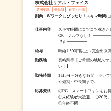
化粧品・サプリの在宅デ
株式会社リアル・フェイス
業務委託
登録制
在宅・内職
副業・Wワークにぴったり！スキマ時間に
仕事内容
スキマ時間にコツコツ稼ぎた
OK・ノルマなし！ ━━━━
です ━━━━━…
給与
時給1,500円以上（完全出来高
勤務地
長崎県等【ご希望の地域でオ
い！】
勤務時間
1日5分～好きな時間、空い
や短期～中長期まで…
応募資格
◎PC・スマートフォンをお
◎未経験者大歓迎！ ◎20代