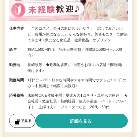
仕事内容
「このコスメ、自分の肌に合うかな？」「試してみたいけ
ど、費用が気になる…」 そんな気持ち、美容モニターで解決
できます♪ 気になる化粧品・健康食品・サプリメン…
給与
時給1,500円以上（完全出来高制／時間額1,500円～5,000
円）
勤務地
長崎県等 ◆勤務地多数♪ご自宅やお近くの店舗で間時間に
働けます♪
勤務時間
1日5分～OK！好きな時間やスキマ時間でサクッと♪ ☆1日の
み～中長期まで幅広く大歓迎♪…
応募資格
未経験OK＆年齢不問！夏休みの1回きり・単発も大歓迎！ ★
会社員・派遣社員・契約社員・個人事業主・パート・アルバ
イト・主婦（夫）・フリーターなど、20代～50代…
詳細を見る
後で見る