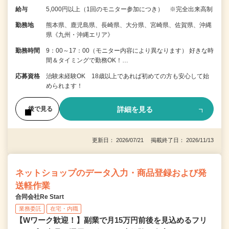
給与
5,000円以上（1回のモニター参加につき） ※完全出来高制
勤務地
熊本県、鹿児島県、長崎県、大分県、宮崎県、佐賀県、沖縄
県《九州・沖縄エリア》
勤務時間
9：00～17：00（モニター内容により異なります） 好きな時
間＆タイミングで勤務OK！…
応募資格
治験未経験OK 18歳以上であれば初めての方も安心して始
められます！
詳細を見る
後で見る
更新日： 2026/07/21 掲載終了日： 2026/11/13
ネットショップのデータ入力・商品登録および発
送軽作業
合同会社Re Start
業務委託
在宅・内職
【Wワーク歓迎！】副業で月15万円前後を見込めるフリ