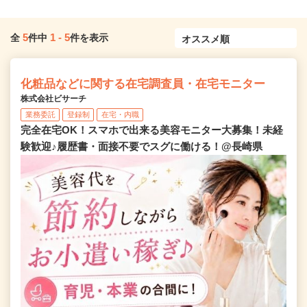
5
1
-
5
全
件中
件を表示
化粧品などに関する在宅調査員・在宅モニター
株式会社ビサーチ
業務委託
登録制
在宅・内職
完全在宅OK！スマホで出来る美容モニター大募集！未経
験歓迎♪履歴書・面接不要でスグに働ける！@長崎県