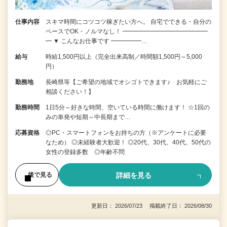
仕事内容
スキマ時間にコツコツ稼ぎたい方へ。 自宅でできる・自分の
ペースでOK・ノルマなし！ ━━━━━━━━━━━━━━
━ ▼ こんなお仕事です ━━━━━…
給与
時給1,500円以上（完全出来高制／時間額1,500円～5,000
円）
勤務地
長崎県等【ご希望の地域でオシゴトできます♪ お気軽にご
相談ください！】
勤務時間
1日5分～好きな時間、空いている時間に働けます！ ☆1回の
みの単発や短期～中長期まで…
応募資格
◎PC・スマートフォンをお持ちの方（※アンケートに必要
なため） ◎未経験者大歓迎！ ◎20代、30代、40代、50代の
女性の登録多数 ◎年齢不問
詳細を見る
後で見る
更新日： 2026/07/23 掲載終了日： 2026/08/30