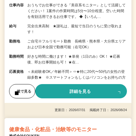
仕事内容
おうちでお仕事ができる『美容系モニター』として活躍して
ください！ 1案件の作業時間は5分〜10分程度。空いた時間
を有効活用できるお仕事です。 ◆【いろん…
給与
完全出来高制 ★謝礼は、最短で当日のうちに受け取れま
す！
勤務地
ご自宅※フルリモート勤務 長崎県・熊本県・大分県エリア
および日本全国で勤務可能（在宅OK）
勤務時間
好きな時間に働けます！ ★単発（1日のみ）OK！ ★応募
後、即お仕事開始も可！ ★在…
応募資格
＜未経験者OK／年齢不問＞⇒★特に20代〜50代の女性の登
録多数★ ※スマートフォンもしくはパソコンをお持ちの方
詳細を見る
後で見る
更新日： 2026/07/31 掲載終了日： 2026/08/24
健康食品・化粧品・治験等のモニター
株式会社SOUKEN