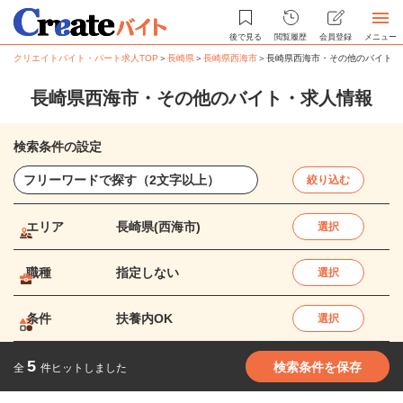
後で見る
閲覧履歴
会員登録
メニュー
クリエイトバイト・パート求人TOP
＞
長崎県
＞
長崎県西海市
＞
長崎県西海市・その他のバイト・
長崎県西海市・その他のバイト・求人情報
検索条件の設定
絞り込む
エリア
長崎県(西海市)
選択
職種
指定しない
選択
条件
扶養内OK
選択
5
検索条件を保存
全
件ヒットしました