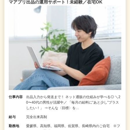
マアプリ出品の運用サポート！未経験／在宅OK
仕事内容
出品入力から発送まで！ ネット通販の仕組みが学べる◎ ＼2
0〜40代の男性が活躍中／ 「毎月の給料に“あと少し”プラス
したい！」 ⇒そんな〈目標〉を…
給与
完全出来高制
勤務地
愛媛県、高知県、福岡県、佐賀県、長崎県内のご自宅 ※フ