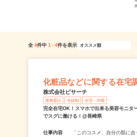
全
4
件中
1
-
4
件を表示
化粧品などに関する在宅
株式会社ビサーチ
業務委託
登録制
在宅・内職
完全在宅OK！スマホで出来る美容モニタ
でスグに働ける！@長崎県