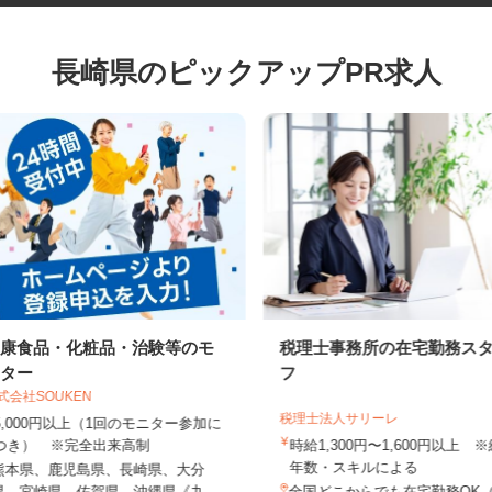
長崎県のピックアップPR求人
健康食品・化粧品・治験等のモ
税理士事務所の在宅勤務
ニター
フ
株式会社SOUKEN
税理士法人サリーレ
5,000円以上（1回のモニター参加に
つき） ※完全出来高制
時給1,300円〜1,600円以上
年数・スキルによる