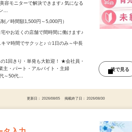
合うかな？」「試してみたいけど、費用が
、美容モニターで解決できます♪ 気になる
メン…
制／時間額1,500円～5,000円）
自宅やお近くの店舗で間時間に働けます♪
スキマ時間でサクッと♪ ☆1日のみ～中長
みの1回きり・単発も大歓迎！ ★会社員・
事業主・パート・アルバイト・主婦
後で見
代～50代…
更新日： 2026/08/05 掲載終了日： 2026/08/30