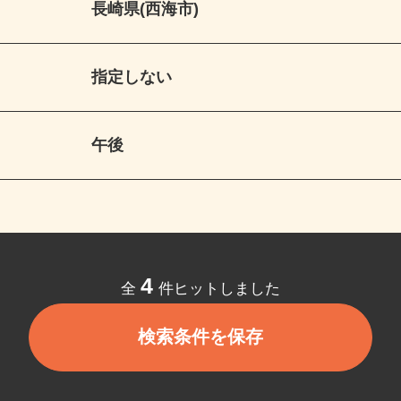
長崎県(西海市)
指定しない
午後
4
全
件ヒットしました
検索条件を保存