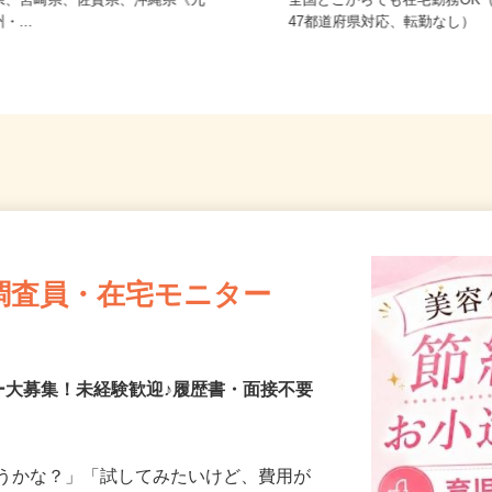
熊本県、鹿児島県、長崎県、大分
県、宮崎県、佐賀県、沖縄県《九
全国どこからでも在宅勤務O
州・...
47都道府県対応、転勤なし）
調査員・在宅モニター
ー大募集！未経験歓迎♪履歴書・面接不要