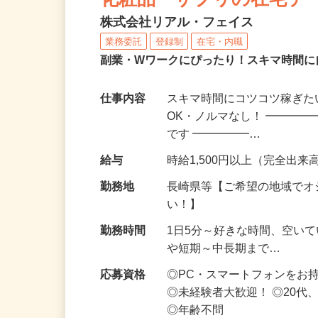
化粧品・サプリの在宅デ
株式会社リアル・フェイス
業務委託
登録制
在宅・内職
副業・Wワークにぴったり！スキマ時間に
仕事内容
スキマ時間にコツコツ稼ぎた
OK・ノルマなし！ ━━━━
です ━━━━━…
給与
時給1,500円以上（完全出来高
勤務地
長崎県等【ご希望の地域でオ
い！】
勤務時間
1日5分～好きな時間、空い
や短期～中長期まで…
応募資格
◎PC・スマートフォンをお