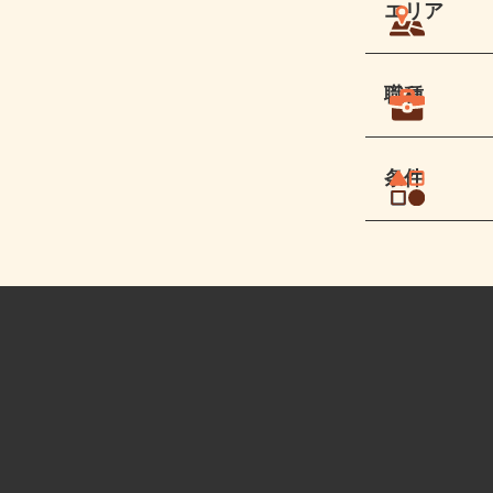
エリア
職種
条件