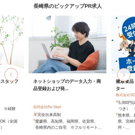
長崎県のピックアップPR求人
務スタッフ
ネットショップのデータ入力・商
健康食品
品登録および発...
ター
株式会社SO
5,000
合同会社Re Start
以上 ※経験
つき） 
完全出来高制
熊本県、
OK（全国
愛媛県、高知県、福岡県、佐賀県、
県、宮崎
し）
長崎県内のご自宅 ※フルリモート...
州・...