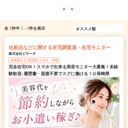
3
1
-
3
全
件中
件を表示
化粧品などに関する在宅調査員・在宅モニター
株式会社ビサーチ
業務委託
登録制
在宅・内職
完全在宅OK！スマホで出来る美容モニター大募集！未経
験歓迎♪履歴書・面接不要でスグに働ける！@長崎県