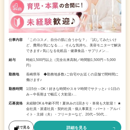
仕事内容
「このコスメ、自分の肌に合うかな？」「試してみたいけ
ど、費用が気になる…」 そんな気持ち、美容モニターで解決
できます♪ 気になる化粧品・健康食品・サプリメン…
給与
時給1,500円以上（完全出来高制／時間額1,500円～5,000
円）
勤務地
長崎県等 ◆勤務地多数♪ご自宅やお近くの店舗で間時間に
働けます♪
勤務時間
1日5分～OK！好きな時間やスキマ時間でサクッと♪ ☆1日の
み～中長期まで幅広く大歓迎♪…
応募資格
未経験OK＆年齢不問！夏休みの1回きり・単発も大歓迎！ ★
会社員・派遣社員・契約社員・個人事業主・パート・アルバ
イト・主婦（夫）・フリーターなど、20代～50代…
詳細を見る
後で見る