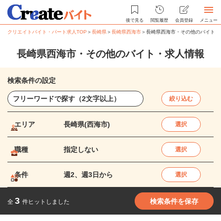
後で見る
閲覧履歴
会員登録
メニュー
クリエイトバイト・パート求人TOP
＞
長崎県
＞
長崎県西海市
＞
長崎県西海市・その他のバイト・
長崎県西海市・その他のバイト・求人情報
検索条件の設定
絞り込む
エリア
長崎県(西海市)
選択
職種
指定しない
選択
条件
週2、週3日から
選択
3
検索条件を保存
全
件ヒットしました