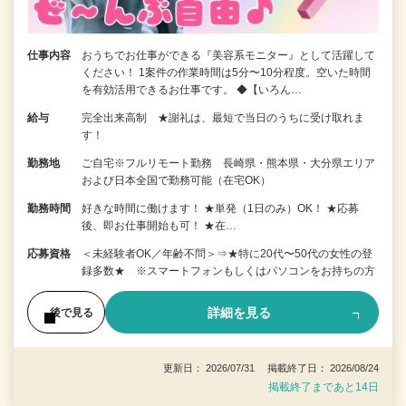
仕事内容
おうちでお仕事ができる『美容系モニター』として活躍して
ください！ 1案件の作業時間は5分〜10分程度。空いた時間
を有効活用できるお仕事です。 ◆【いろん…
給与
完全出来高制 ★謝礼は、最短で当日のうちに受け取れま
す！
勤務地
ご自宅※フルリモート勤務 長崎県・熊本県・大分県エリア
および日本全国で勤務可能（在宅OK）
勤務時間
好きな時間に働けます！ ★単発（1日のみ）OK！ ★応募
後、即お仕事開始も可！ ★在…
応募資格
＜未経験者OK／年齢不問＞⇒★特に20代〜50代の女性の登
録多数★ ※スマートフォンもしくはパソコンをお持ちの方
詳細を見る
後で見る
更新日： 2026/07/31 掲載終了日： 2026/08/24
掲載終了まであと14日