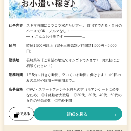
仕事内容
スキマ時間にコツコツ稼ぎたい方へ。 自宅でできる・自分の
ペースでOK・ノルマなし！ ━━━━━━━━━━━━━━
━ ▼ こんなお仕事です ━━━━━…
給与
時給1,500円以上（完全出来高制／時間額1,500円～5,000
円）
勤務地
長崎県等【ご希望の地域でオシゴトできます♪ お気軽にご
相談ください！】
勤務時間
1日5分～好きな時間、空いている時間に働けます！ ☆1回の
みの単発や短期～中長期まで…
応募資格
◎PC・スマートフォンをお持ちの方（※アンケートに必要
なため） ◎未経験者大歓迎！ ◎20代、30代、40代、50代の
女性の登録多数 ◎年齢不問
詳細を見る
後で見る