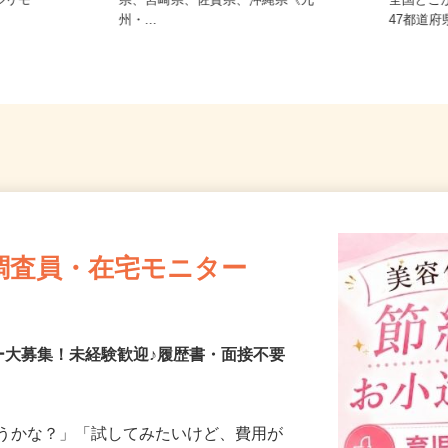
、佐賀県、
熊本県、鹿児島県、長崎県、大分
ルリモー
県、宮崎県、佐賀県、沖縄県《九
全国ど
州・...
47都
調査員・在宅モニター
ー大募集！未経験歓迎♪履歴書・面接不要