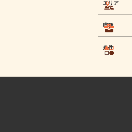
エリア
職種
条件