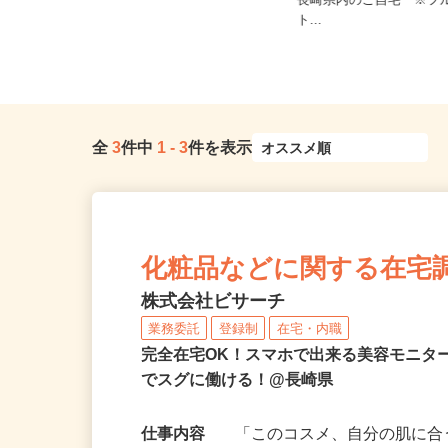
愛媛県、高知県、福岡県
全国どこからでも在宅勤務OK（全国
長崎県内のご自宅 ※フ
47都道府県対応、転勤なし）
ト...
全
3
件中
1
-
3
件を表示
化粧品などに関する在宅
株式会社ビサーチ
業務委託
登録制
在宅・内職
完全在宅OK！スマホで出来る美容モニタ
でスグに働ける！@長崎県