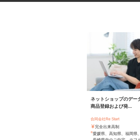
税理士事務所の在宅勤務スタッ
ネットショップのデー
フ
商品登録および発...
税理士法人サリーレ
合同会社Re Start
時給1,300円〜1,600円以上 ※経験
完全出来高制
年数・スキルによる