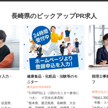
長崎県のピックアップPR求人
タ入力・
健康食品・化粧品・治験等のモ
税理士
ニター
フ
株式会社SOUKEN
税理士法
5,000円以上（1回のモニター参加に
つき） ※完全出来高制
時給1,
年数・