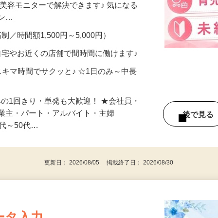
合うかな？」「試してみたいけど、費用が
、美容モニターで解決できます♪ 気になる
メン…
制／時間額1,500円～5,000円）
自宅やお近くの店舗で間時間に働けます♪
スキマ時間でサクッと♪ ☆1日のみ～中長
みの1回きり・単発も大歓迎！ ★会社員・
事業主・パート・アルバイト・主婦
後で見
代～50代…
更新日： 2026/08/05 掲載終了日： 2026/08/30