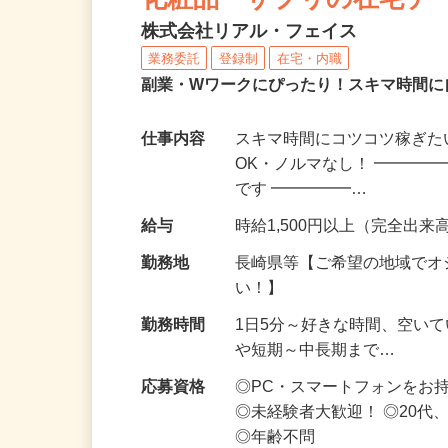
化粧品・サプリの在宅デ
株式会社リアル・フェイス
業務委託
登録制
在宅・内職
副業・Wワークにぴったり！スキマ時間に
仕事内容
スキマ時間にコツコツ稼ぎた
OK・ノルマなし！ ━━━━
です ━━━━━…
給与
時給1,500円以上（完全出来高
勤務地
長崎県等【ご希望の地域でオ
い！】
勤務時間
1日5分～好きな時間、空い
や短期～中長期まで…
応募資格
◎PC・スマートフォンをお