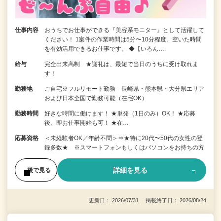
仕事内容
おうちでお仕事ができる『美容系モニター』として活躍して
ください！ 1案件の作業時間は5分〜10分程度。空いた時間
を有効活用できるお仕事です。 ◆【いろん…
給与
完全出来高制 ★謝礼は、最短で当日のうちに受け取れま
す！
勤務地
ご自宅※フルリモート勤務 長崎県・熊本県・大分県エリア
および日本全国で勤務可能（在宅OK）
勤務時間
好きな時間に働けます！ ★単発（1日のみ）OK！ ★応募
後、即お仕事開始も可！ ★在…
応募資格
＜未経験者OK／年齢不問＞⇒★特に20代〜50代の女性の登
録多数★ ※スマートフォンもしくはパソコンをお持ちの方
詳細を見る
後で見る
更新日： 2026/07/31 掲載終了日： 2026/08/24