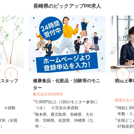
長崎県のピックアップPR求人
務スタッフ
健康食品・化粧品・治験等のモニ
税理士事
ター
株式会社SOUKEN
税理士法人
5,000円以上（1回のモニター参加に
以上 ※経験
つき） ※完全出来高制
時給1,3
年数・ス
熊本県、鹿児島県、長崎県、大分
OK（全国
県、宮崎県、佐賀県、沖縄県《九
全国どこ
し）
州・...
47都道