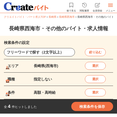
後で見る
閲覧履歴
会員登録
メニュー
クリエイトバイト・パート求人TOP
＞
長崎県
＞
長崎県西海市
＞
長崎県西海市・その他のバイト・
長崎県西海市・その他のバイト・求人情報
検索条件の設定
絞り込む
エリア
長崎県(西海市)
選択
職種
指定しない
選択
条件
高額・高時給
選択
4
検索条件を保存
全
件ヒットしました