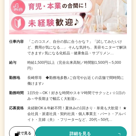
仕事内容
「このコスメ、自分の肌に合うかな？」「試してみたいけ
ど、費用が気になる…」 そんな気持ち、美容モニターで解決
できます♪ 気になる化粧品・健康食品・サプリメン…
給与
時給1,500円以上（完全出来高制／時間額1,500円～5,000
円）
勤務地
長崎県等 ◆勤務地多数♪ご自宅やお近くの店舗で間時間に
働けます♪
勤務時間
1日5分～OK！好きな時間やスキマ時間でサクッと♪ ☆1日の
み～中長期まで幅広く大歓迎♪…
応募資格
未経験OK＆年齢不問！夏休みの1回きり・単発も大歓迎！ ★
会社員・派遣社員・契約社員・個人事業主・パート・アルバ
イト・主婦（夫）・フリーターなど、20代～50代…
詳細を見る
後で見る