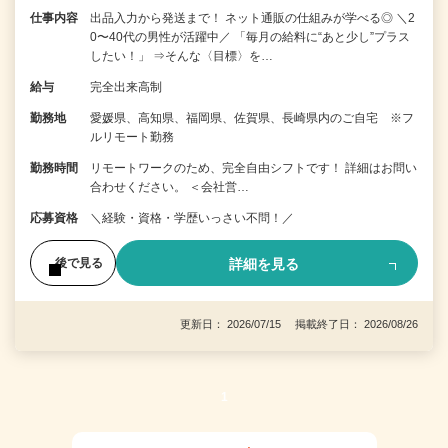
仕事内容
出品入力から発送まで！ ネット通販の仕組みが学べる◎ ＼2
0〜40代の男性が活躍中／ 「毎月の給料に“あと少し”プラス
したい！」 ⇒そんな〈目標〉を…
給与
完全出来高制
勤務地
愛媛県、高知県、福岡県、佐賀県、長崎県内のご自宅 ※フ
ルリモート勤務
勤務時間
リモートワークのため、完全自由シフトです！ 詳細はお問い
合わせください。 ＜会社営…
応募資格
＼経験・資格・学歴いっさい不問！／
詳細を見る
後で見る
更新日： 2026/07/15 掲載終了日： 2026/08/26
1