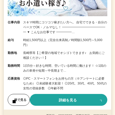
仕事内容
スキマ時間にコツコツ稼ぎたい方へ。 自宅でできる・自分の
ペースでOK・ノルマなし！ ━━━━━━━━━━━━━━
━ ▼ こんなお仕事です ━━━━━…
給与
時給1,500円以上（完全出来高制／時間額1,500円～5,000
円）
勤務地
長崎県等【ご希望の地域でオシゴトできます♪ お気軽にご
相談ください！】
勤務時間
1日5分～好きな時間、空いている時間に働けます！ ☆1回の
みの単発や短期～中長期まで…
応募資格
◎PC・スマートフォンをお持ちの方（※アンケートに必要
なため） ◎未経験者大歓迎！ ◎20代、30代、40代、50代の
女性の登録多数 ◎年齢不問
詳細を見る
後で見る