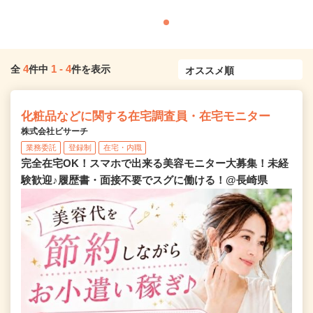
4
1
-
4
全
件中
件を表示
化粧品などに関する在宅調査員・在宅モニター
株式会社ビサーチ
業務委託
登録制
在宅・内職
完全在宅OK！スマホで出来る美容モニター大募集！未経
験歓迎♪履歴書・面接不要でスグに働ける！@長崎県