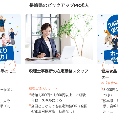
長崎県のピックアップPR求人
験等のモニ
税理士事務所の在宅勤務スタッフ
健康食品
ター
株式会社SO
税理士法人サリーレ
ター参加に
5,000
時給1,300円〜1,600円以上 ※経験
つき） 
年数・スキルによる
、大分
熊本県、
県《九
全国どこからでも在宅勤務OK（全国
県、宮崎
47都道府県対応、転勤なし）
州・...