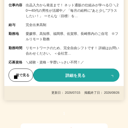
仕事内容
出品入力から発送まで！ ネット通販の仕組みが学べる◎ ＼2
0〜40代の男性が活躍中／ 「毎月の給料に“あと少し”プラス
したい！」 ⇒そんな〈目標〉を…
給与
完全出来高制
勤務地
愛媛県、高知県、福岡県、佐賀県、長崎県内のご自宅 ※フ
ルリモート勤務
勤務時間
リモートワークのため、完全自由シフトです！ 詳細はお問い
合わせください。 ＜会社営…
応募資格
＼経験・資格・学歴いっさい不問！／
詳細を見る
後で見る
更新日： 2026/07/15 掲載終了日： 2026/08/26
1