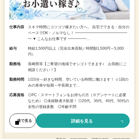
仕事内容
スキマ時間にコツコツ稼ぎたい方へ。 自宅でできる・自分の
ペースでOK・ノルマなし！ ━━━━━━━━━━━━━━
━ ▼ こんなお仕事です ━━━━━…
給与
時給1,500円以上（完全出来高制／時間額1,500円～5,000
円）
勤務地
長崎県等【ご希望の地域でオシゴトできます♪ お気軽にご
相談ください！】
勤務時間
1日5分～好きな時間、空いている時間に働けます！ ☆1回の
みの単発や短期～中長期まで…
応募資格
◎PC・スマートフォンをお持ちの方（※アンケートに必要
なため） ◎未経験者大歓迎！ ◎20代、30代、40代、50代の
女性の登録多数 ◎年齢不問
詳細を見る
後で見る