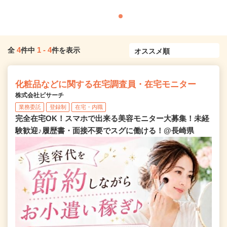
4
1
-
4
全
件中
件を表示
化粧品などに関する在宅調査員・在宅モニター
株式会社ビサーチ
業務委託
登録制
在宅・内職
完全在宅OK！スマホで出来る美容モニター大募集！未経
験歓迎♪履歴書・面接不要でスグに働ける！@長崎県