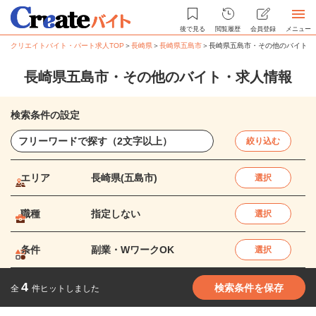
後で見る
閲覧履歴
会員登録
メニュー
クリエイトバイト・パート求人TOP
＞
長崎県
＞
長崎県五島市
＞
長崎県五島市・その他のバイト・
長崎県五島市・その他のバイト・求人情報
検索条件の設定
絞り込む
エリア
長崎県(五島市)
選択
職種
指定しない
選択
条件
副業・WワークOK
選択
4
検索条件を保存
全
件ヒットしました