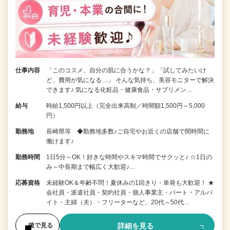
仕事内容
「このコスメ、自分の肌に合うかな？」「試してみたいけ
ど、費用が気になる…」 そんな気持ち、美容モニターで解決
できます♪ 気になる化粧品・健康食品・サプリメン…
給与
時給1,500円以上（完全出来高制／時間額1,500円～5,000
円）
勤務地
長崎県等 ◆勤務地多数♪ご自宅やお近くの店舗で間時間に
働けます♪
勤務時間
1日5分～OK！好きな時間やスキマ時間でサクッと♪ ☆1日の
み～中長期まで幅広く大歓迎♪…
応募資格
未経験OK＆年齢不問！夏休みの1回きり・単発も大歓迎！ ★
会社員・派遣社員・契約社員・個人事業主・パート・アルバ
イト・主婦（夫）・フリーターなど、20代～50代…
詳細を見る
後で見る