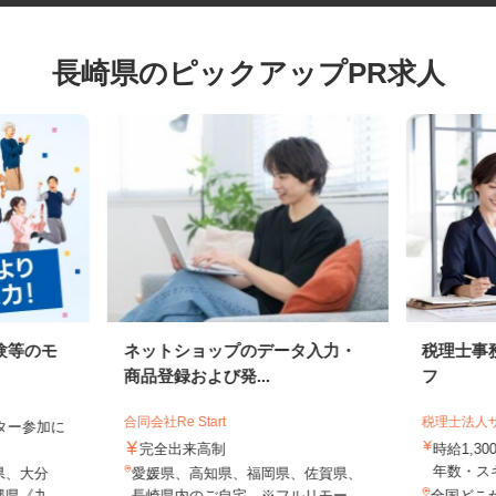
長崎県のピックアップPR求人
験等のモ
ネットショップのデータ入力・
税理士
商品登録および発...
フ
合同会社Re Start
税理士法
モニター参加に
制
完全出来高制
時給1,
年数・