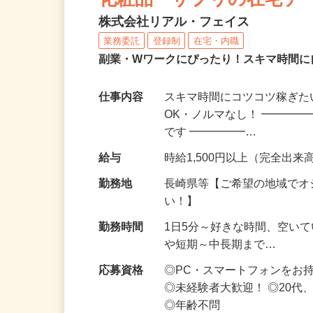
化粧品・サプリの在宅デ
株式会社リアル・フェイス
業務委託
登録制
在宅・内職
副業・Wワークにぴったり！スキマ時間に
仕事内容
スキマ時間にコツコツ稼ぎた
OK・ノルマなし！ ━━━━
です ━━━━━…
給与
時給1,500円以上（完全出来高
勤務地
長崎県等【ご希望の地域でオ
い！】
勤務時間
1日5分～好きな時間、空い
や短期～中長期まで…
応募資格
◎PC・スマートフォンをお