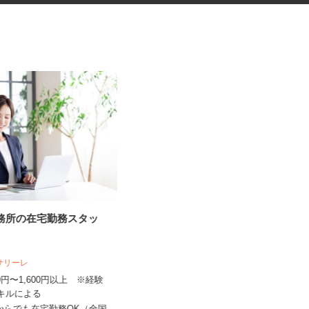
事務所の在宅勤務スタッ
健康食品・化粧品・治験等のモ
ニター
株式会社SOUKEN
人サリーレ
5,000円以上（1回のモニター参加に
300円〜1,600円以上 ※経験
つき） ※完全出来高制
スキルによる