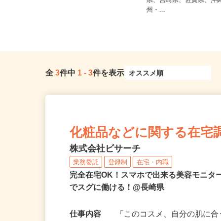
熊本県、鹿児島県、長崎
全国どこからでも在宅勤務OK（全国
県、宮崎県、佐賀県、沖
47都道府県対応、転勤なし）
州・...
全
3
件中
1
-
3
件を表示
化粧品などに関する在宅
株式会社ビサーチ
業務委託
登録制
在宅・内職
完全在宅OK！スマホで出来る美容モニタ
でスグに働ける！@長崎県