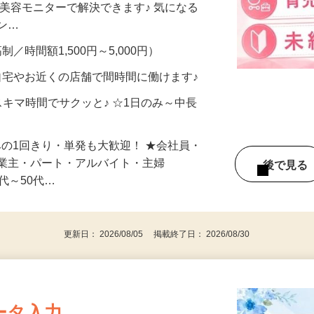
合うかな？」「試してみたいけど、費用が
、美容モニターで解決できます♪ 気になる
メン…
制／時間額1,500円～5,000円）
自宅やお近くの店舗で間時間に働けます♪
スキマ時間でサクッと♪ ☆1日のみ～中長
みの1回きり・単発も大歓迎！ ★会社員・
事業主・パート・アルバイト・主婦
後で見
代～50代…
更新日： 2026/08/05 掲載終了日： 2026/08/30