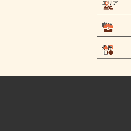
エリア
職種
条件