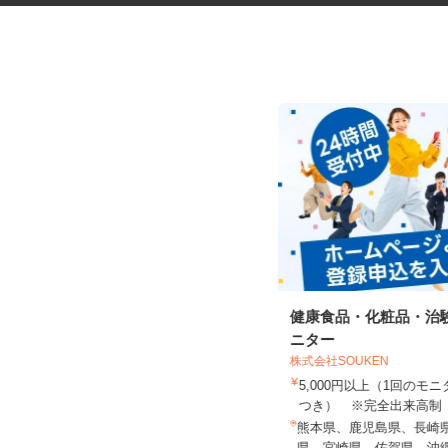
税理士事務所の在宅勤務スタッ
健康食品・化粧品・治
フ
ニター
株式会社SOUKEN
税理士法人サリーレ
5,000円以上（1回の
時給1,300円〜1,600円以上 ※経験
つき） ※完全出来高
年数・スキルによる