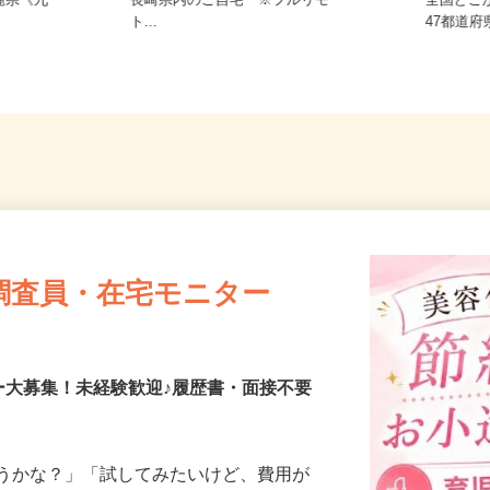
県、大分
愛媛県、高知県、福岡県、佐賀県、
縄県《九
長崎県内のご自宅 ※フルリモー
全国ど
ト...
47都
調査員・在宅モニター
ー大募集！未経験歓迎♪履歴書・面接不要