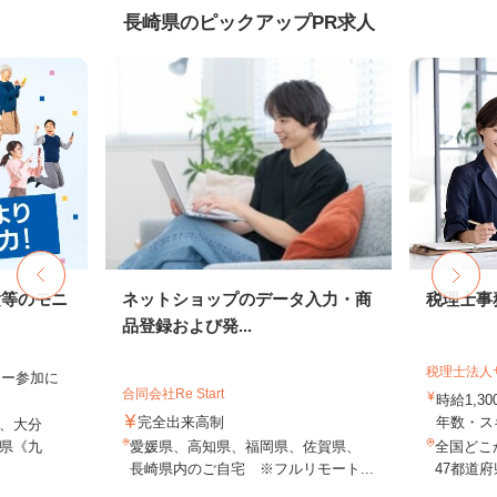
長崎県のピックアップPR求人
験等のモニ
ネットショップのデータ入力・商
税理士事
品登録および発...
税理士法人
ター参加に
合同会社Re Start
時給1,3
完全出来高制
年数・ス
、大分
県《九
愛媛県、高知県、福岡県、佐賀県、
全国どこ
長崎県内のご自宅 ※フルリモート...
47都道