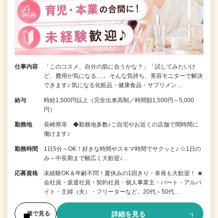
仕事内容
「このコスメ、自分の肌に合うかな？」「試してみたいけ
ど、費用が気になる…」 そんな気持ち、美容モニターで解決
できます♪ 気になる化粧品・健康食品・サプリメン…
給与
時給1,500円以上（完全出来高制／時間額1,500円～5,000
円）
勤務地
長崎県等 ◆勤務地多数♪ご自宅やお近くの店舗で間時間に
働けます♪
勤務時間
1日5分～OK！好きな時間やスキマ時間でサクッと♪ ☆1日の
み～中長期まで幅広く大歓迎♪…
応募資格
未経験OK＆年齢不問！夏休みの1回きり・単発も大歓迎！ ★
会社員・派遣社員・契約社員・個人事業主・パート・アルバ
イト・主婦（夫）・フリーターなど、20代～50代…
詳細を見る
後で見る