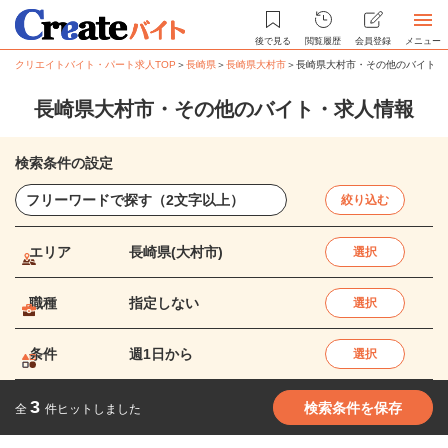
後で見る
閲覧履歴
会員登録
メニュー
クリエイトバイト・パート求人TOP
＞
長崎県
＞
長崎県大村市
＞
長崎県大村市・その他のバイト・
長崎県大村市・その他のバイト・求人情報
検索条件の設定
絞り込む
エリア
長崎県(大村市)
選択
職種
指定しない
選択
条件
週1日から
選択
3
検索条件を保存
全
件ヒットしました