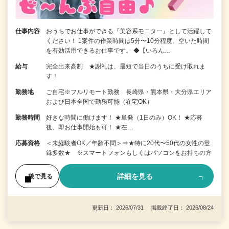
仕事内容
おうちでお仕事ができる『美容系モニター』として活躍して
ください！ 1案件の作業時間は5分〜10分程度。空いた時間
を有効活用できるお仕事です。 ◆【いろん…
給与
完全出来高制 ★謝礼は、最短で当日のうちに受け取れま
す！
勤務地
ご自宅※フルリモート勤務 長崎県・熊本県・大分県エリア
および日本全国で勤務可能（在宅OK）
勤務時間
好きな時間に働けます！ ★単発（1日のみ）OK！ ★応募
後、即お仕事開始も可！ ★在…
応募資格
＜未経験者OK／年齢不問＞⇒★特に20代〜50代の女性の登
録多数★ ※スマートフォンもしくはパソコンをお持ちの方
詳細を見る
後で見る
更新日： 2026/07/31 掲載終了日： 2026/08/24