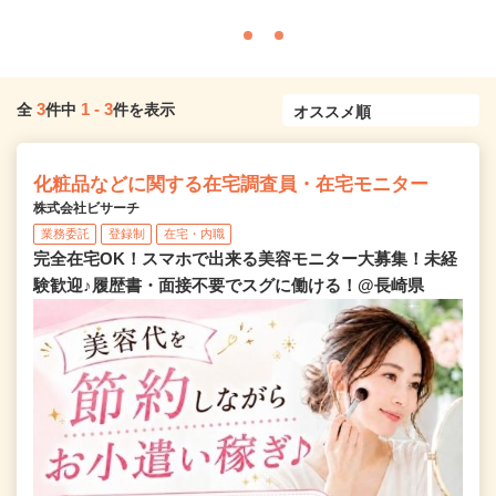
3
1
-
3
全
件中
件を表示
化粧品などに関する在宅調査員・在宅モニター
株式会社ビサーチ
業務委託
登録制
在宅・内職
完全在宅OK！スマホで出来る美容モニター大募集！未経
験歓迎♪履歴書・面接不要でスグに働ける！@長崎県