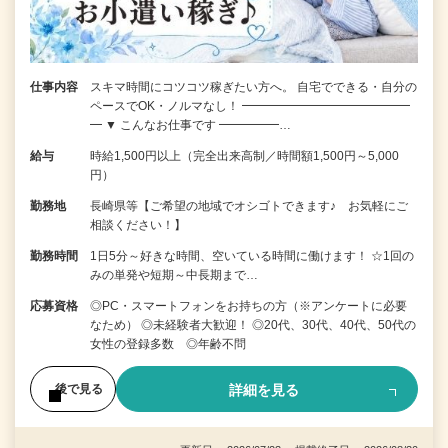
仕事内容
スキマ時間にコツコツ稼ぎたい方へ。 自宅でできる・自分の
ペースでOK・ノルマなし！ ━━━━━━━━━━━━━━
━ ▼ こんなお仕事です ━━━━━…
給与
時給1,500円以上（完全出来高制／時間額1,500円～5,000
円）
勤務地
長崎県等【ご希望の地域でオシゴトできます♪ お気軽にご
相談ください！】
勤務時間
1日5分～好きな時間、空いている時間に働けます！ ☆1回の
みの単発や短期～中長期まで…
応募資格
◎PC・スマートフォンをお持ちの方（※アンケートに必要
なため） ◎未経験者大歓迎！ ◎20代、30代、40代、50代の
女性の登録多数 ◎年齢不問
詳細を見る
後で見る