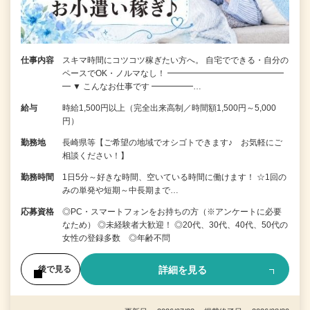
仕事内容
スキマ時間にコツコツ稼ぎたい方へ。 自宅でできる・自分の
ペースでOK・ノルマなし！ ━━━━━━━━━━━━━━
━ ▼ こんなお仕事です ━━━━━…
給与
時給1,500円以上（完全出来高制／時間額1,500円～5,000
円）
勤務地
長崎県等【ご希望の地域でオシゴトできます♪ お気軽にご
相談ください！】
勤務時間
1日5分～好きな時間、空いている時間に働けます！ ☆1回の
みの単発や短期～中長期まで…
応募資格
◎PC・スマートフォンをお持ちの方（※アンケートに必要
なため） ◎未経験者大歓迎！ ◎20代、30代、40代、50代の
女性の登録多数 ◎年齢不問
詳細を見る
後で見る