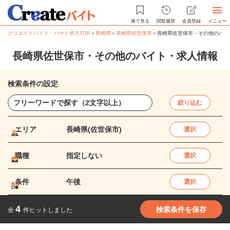
後で見る
閲覧履歴
会員登録
メニュー
クリエイトバイト・パート求人TOP
＞
長崎県
＞
長崎県佐世保市
＞
長崎県佐世保市・その他のバイ
長崎県佐世保市・その他のバイト・求人情報
検索条件の設定
絞り込む
エリア
長崎県(佐世保市)
選択
職種
指定しない
選択
条件
午後
選択
4
検索条件を保存
全
件ヒットしました