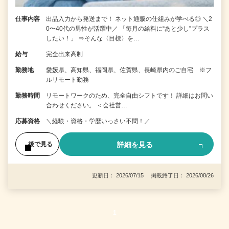
仕事内容
出品入力から発送まで！ ネット通販の仕組みが学べる◎ ＼2
0〜40代の男性が活躍中／ 「毎月の給料に“あと少し”プラス
したい！」 ⇒そんな〈目標〉を…
給与
完全出来高制
勤務地
愛媛県、高知県、福岡県、佐賀県、長崎県内のご自宅 ※フ
ルリモート勤務
勤務時間
リモートワークのため、完全自由シフトです！ 詳細はお問い
合わせください。 ＜会社営…
応募資格
＼経験・資格・学歴いっさい不問！／
詳細を見る
後で見る
更新日： 2026/07/15 掲載終了日： 2026/08/26
1