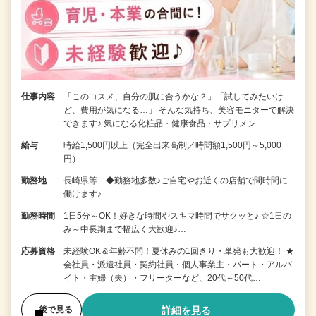
仕事内容
「このコスメ、自分の肌に合うかな？」「試してみたいけ
ど、費用が気になる…」 そんな気持ち、美容モニターで解決
できます♪ 気になる化粧品・健康食品・サプリメン…
給与
時給1,500円以上（完全出来高制／時間額1,500円～5,000
円）
勤務地
長崎県等 ◆勤務地多数♪ご自宅やお近くの店舗で間時間に
働けます♪
勤務時間
1日5分～OK！好きな時間やスキマ時間でサクッと♪ ☆1日の
み～中長期まで幅広く大歓迎♪…
応募資格
未経験OK＆年齢不問！夏休みの1回きり・単発も大歓迎！ ★
会社員・派遣社員・契約社員・個人事業主・パート・アルバ
イト・主婦（夫）・フリーターなど、20代～50代…
詳細を見る
後で見る