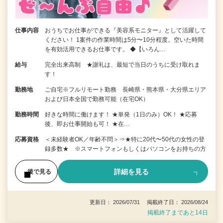
仕事内容
おうちでお仕事ができる『美容系モニター』として活躍して
ください！ 1案件の作業時間は5分〜10分程度。空いた時間
を有効活用できるお仕事です。 ◆【いろん…
給与
完全出来高制 ★謝礼は、最短で当日のうちに受け取れま
す！
勤務地
ご自宅※フルリモート勤務 長崎県・熊本県・大分県エリア
および日本全国で勤務可能（在宅OK）
勤務時間
好きな時間に働けます！ ★単発（1日のみ）OK！ ★応募
後、即お仕事開始も可！ ★在…
応募資格
＜未経験者OK／年齢不問＞⇒★特に20代〜50代の女性の登
録多数★ ※スマートフォンもしくはパソコンをお持ちの方
詳細を見る
後で見る
更新日： 2026/07/31 掲載終了日： 2026/08/24
掲載終了まであと14日