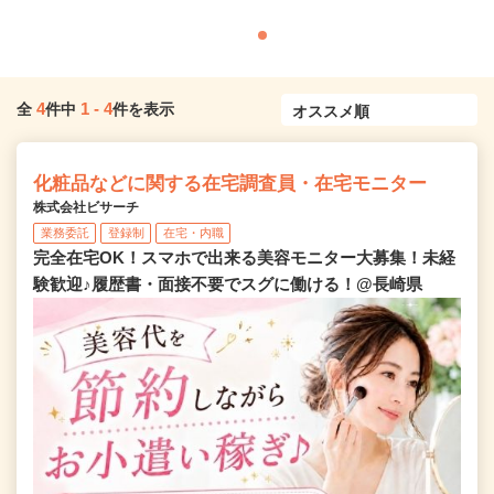
4
1
-
4
全
件中
件を表示
化粧品などに関する在宅調査員・在宅モニター
株式会社ビサーチ
業務委託
登録制
在宅・内職
完全在宅OK！スマホで出来る美容モニター大募集！未経
験歓迎♪履歴書・面接不要でスグに働ける！@長崎県