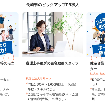
長崎県のピックアップPR求人
験等のモニ
税理士事務所の在宅勤務スタッフ
健康食品
ター
株式会社SO
税理士法人サリーレ
ター参加に
5,000
時給1,300円〜1,600円以上 ※経験
つき） 
年数・スキルによる
、大分
熊本県、
県《九
全国どこからでも在宅勤務OK（全国
県、宮崎
47都道府県対応、転勤なし）
州・...