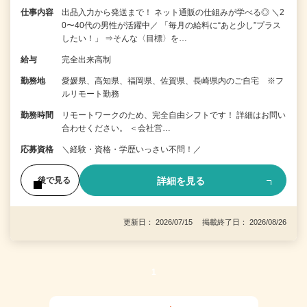
仕事内容
出品入力から発送まで！ ネット通販の仕組みが学べる◎ ＼2
0〜40代の男性が活躍中／ 「毎月の給料に“あと少し”プラス
したい！」 ⇒そんな〈目標〉を…
給与
完全出来高制
勤務地
愛媛県、高知県、福岡県、佐賀県、長崎県内のご自宅 ※フ
ルリモート勤務
勤務時間
リモートワークのため、完全自由シフトです！ 詳細はお問い
合わせください。 ＜会社営…
応募資格
＼経験・資格・学歴いっさい不問！／
詳細を見る
後で見る
更新日： 2026/07/15 掲載終了日： 2026/08/26
1