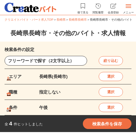
後で見る
閲覧履歴
会員登録
メニュー
クリエイトバイト・パート求人TOP
＞
長崎県
＞
長崎県長崎市
＞
長崎県長崎市・その他のバイト・
長崎県長崎市・その他のバイト・求人情報
検索条件の設定
絞り込む
エリア
長崎県(長崎市)
選択
職種
指定しない
選択
条件
午後
選択
4
検索条件を保存
全
件ヒットしました