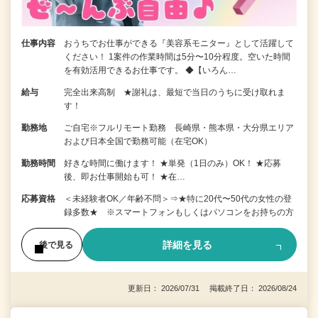
仕事内容
おうちでお仕事ができる『美容系モニター』として活躍して
ください！ 1案件の作業時間は5分〜10分程度。空いた時間
を有効活用できるお仕事です。 ◆【いろん…
給与
完全出来高制 ★謝礼は、最短で当日のうちに受け取れま
す！
勤務地
ご自宅※フルリモート勤務 長崎県・熊本県・大分県エリア
および日本全国で勤務可能（在宅OK）
勤務時間
好きな時間に働けます！ ★単発（1日のみ）OK！ ★応募
後、即お仕事開始も可！ ★在…
応募資格
＜未経験者OK／年齢不問＞⇒★特に20代〜50代の女性の登
録多数★ ※スマートフォンもしくはパソコンをお持ちの方
詳細を見る
後で見る
更新日： 2026/07/31 掲載終了日： 2026/08/24