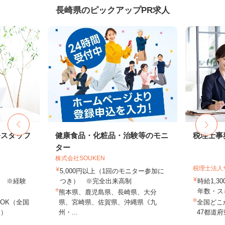
長崎県のピックアップPR求人
務スタッフ
健康食品・化粧品・治験等のモニ
税理士事
ター
株式会社SOUKEN
税理士法人
5,000円以上（1回のモニター参加に
以上 ※経験
つき） ※完全出来高制
時給1,3
年数・ス
熊本県、鹿児島県、長崎県、大分
OK（全国
県、宮崎県、佐賀県、沖縄県《九
全国どこ
し）
州・...
47都道