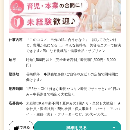
仕事内容
「このコスメ、自分の肌に合うかな？」「試してみたいけ
ど、費用が気になる…」 そんな気持ち、美容モニターで解決
できます♪ 気になる化粧品・健康食品・サプリメン…
給与
時給1,500円以上（完全出来高制／時間額1,500円～5,000
円）
勤務地
長崎県等 ◆勤務地多数♪ご自宅やお近くの店舗で間時間に
働けます♪
勤務時間
1日5分～OK！好きな時間やスキマ時間でサクッと♪ ☆1日の
み～中長期まで幅広く大歓迎♪…
応募資格
未経験OK＆年齢不問！夏休みの1回きり・単発も大歓迎！ ★
会社員・派遣社員・契約社員・個人事業主・パート・アルバ
イト・主婦（夫）・フリーターなど、20代～50代…
詳細を見る
後で見る