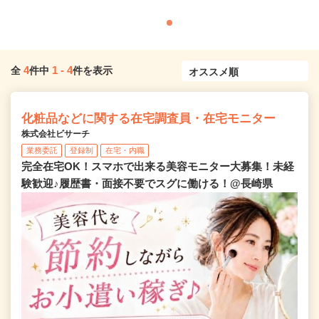
4
1
-
4
全
件中
件を表示
化粧品などに関する在宅調査員・在宅モニター
株式会社ビサーチ
業務委託
登録制
在宅・内職
完全在宅OK！スマホで出来る美容モニター大募集！未経
験歓迎♪履歴書・面接不要でスグに働ける！@長崎県