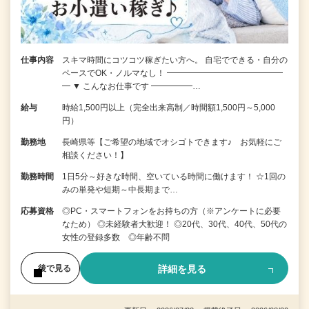
仕事内容
スキマ時間にコツコツ稼ぎたい方へ。 自宅でできる・自分の
ペースでOK・ノルマなし！ ━━━━━━━━━━━━━━
━ ▼ こんなお仕事です ━━━━━…
給与
時給1,500円以上（完全出来高制／時間額1,500円～5,000
円）
勤務地
長崎県等【ご希望の地域でオシゴトできます♪ お気軽にご
相談ください！】
勤務時間
1日5分～好きな時間、空いている時間に働けます！ ☆1回の
みの単発や短期～中長期まで…
応募資格
◎PC・スマートフォンをお持ちの方（※アンケートに必要
なため） ◎未経験者大歓迎！ ◎20代、30代、40代、50代の
女性の登録多数 ◎年齢不問
詳細を見る
後で見る