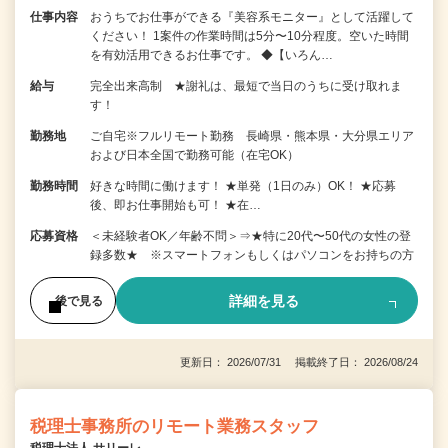
仕事内容
おうちでお仕事ができる『美容系モニター』として活躍して
ください！ 1案件の作業時間は5分〜10分程度。空いた時間
を有効活用できるお仕事です。 ◆【いろん…
給与
完全出来高制 ★謝礼は、最短で当日のうちに受け取れま
す！
勤務地
ご自宅※フルリモート勤務 長崎県・熊本県・大分県エリア
および日本全国で勤務可能（在宅OK）
勤務時間
好きな時間に働けます！ ★単発（1日のみ）OK！ ★応募
後、即お仕事開始も可！ ★在…
応募資格
＜未経験者OK／年齢不問＞⇒★特に20代〜50代の女性の登
録多数★ ※スマートフォンもしくはパソコンをお持ちの方
詳細を見る
後で見る
更新日： 2026/07/31 掲載終了日： 2026/08/24
税理士事務所のリモート業務スタッフ
税理士法人 サリーレ