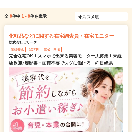
8
1
-
8
全
件中
件を表示
化粧品などに関する在宅調査員・在宅モニター
株式会社ビサーチ
業務委託
登録制
在宅・内職
完全在宅OK！スマホで出来る美容モニター大募集！未経
験歓迎♪履歴書・面接不要でスグに働ける！@長崎県