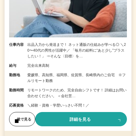
仕事内容
出品入力から発送まで！ ネット通販の仕組みが学べる◎ ＼2
0〜40代の男性が活躍中／ 「毎月の給料に“あと少し”プラス
したい！」 ⇒そんな〈目標〉を…
給与
完全出来高制
勤務地
愛媛県、高知県、福岡県、佐賀県、長崎県内のご自宅 ※フ
ルリモート勤務
勤務時間
リモートワークのため、完全自由シフトです！ 詳細はお問い
合わせください。 ＜会社営…
応募資格
＼経験・資格・学歴いっさい不問！／
詳細を見る
後で見る