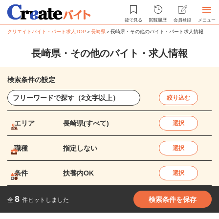
後で見る
閲覧履歴
会員登録
メニュー
クリエイトバイト・パート求人TOP
＞
長崎県
＞
長崎県・その他のバイト・パート求人情報
長崎県・その他のバイト・求人情報
検索条件の設定
絞り込む
エリア
長崎県(すべて)
選択
職種
指定しない
選択
条件
扶養内OK
選択
8
検索条件を保存
全
件ヒットしました