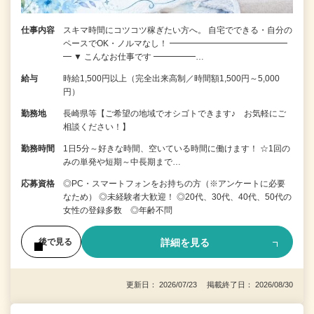
仕事内容
スキマ時間にコツコツ稼ぎたい方へ。 自宅でできる・自分の
ペースでOK・ノルマなし！ ━━━━━━━━━━━━━━
━ ▼ こんなお仕事です ━━━━━…
給与
時給1,500円以上（完全出来高制／時間額1,500円～5,000
円）
勤務地
長崎県等【ご希望の地域でオシゴトできます♪ お気軽にご
相談ください！】
勤務時間
1日5分～好きな時間、空いている時間に働けます！ ☆1回の
みの単発や短期～中長期まで…
応募資格
◎PC・スマートフォンをお持ちの方（※アンケートに必要
なため） ◎未経験者大歓迎！ ◎20代、30代、40代、50代の
女性の登録多数 ◎年齢不問
詳細を見る
後で見る
更新日： 2026/07/23 掲載終了日： 2026/08/30