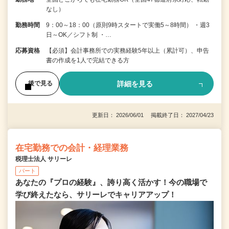
なし）
勤務時間
9：00～18：00（原則9時スタートで実働5～8時間） ・週3
日～OK／シフト制 ・…
応募資格
【必須】会計事務所での実務経験5年以上（累計可）、申告
書の作成を1人で完結できる方
詳細を見る
後で見る
更新日： 2026/06/01 掲載終了日： 2027/04/23
在宅勤務での会計・経理業務
税理士法人 サリーレ
パート
あなたの『プロの経験』、誇り高く活かす！今の職場で
学び終えたなら、サリーレでキャリアアップ！