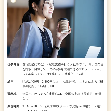
仕事内容
在宅勤務にて会計・経理業務を行うお仕事です。 高い専門性
を持ち、自律して一連の業務を完結できるプロフェッショナ
ルを募集します。 ★お願いする業務例 ・決算…
給与
時給1,400円～1,800円以上 ※経験年数・スキルによる（研
修期間あり：時給1,300…
勤務地
全国どこからでも在宅勤務OK（全国47都道府県対応、転勤
なし）
勤務時間
9：00～18：00（原則9時スタートで実働5～8時間） ・週3
日～OK／シフト制 ・…