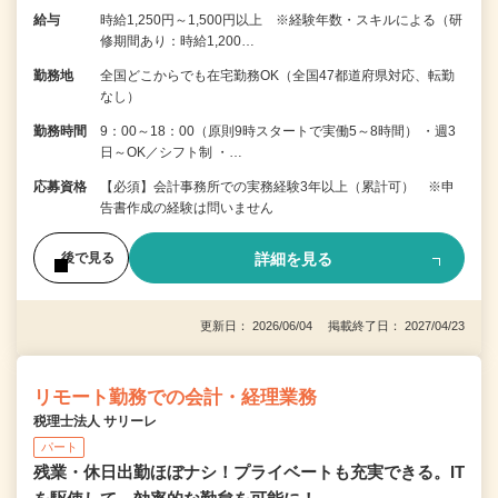
給与
時給1,250円～1,500円以上 ※経験年数・スキルによる（研
修期間あり：時給1,200…
勤務地
全国どこからでも在宅勤務OK（全国47都道府県対応、転勤
なし）
勤務時間
9：00～18：00（原則9時スタートで実働5～8時間） ・週3
日～OK／シフト制 ・…
応募資格
【必須】会計事務所での実務経験3年以上（累計可） ※申
告書作成の経験は問いません
詳細を見る
後で見る
更新日： 2026/06/04 掲載終了日： 2027/04/23
リモート勤務での会計・経理業務
税理士法人 サリーレ
パート
残業・休日出勤ほぼナシ！プライベートも充実できる。IT