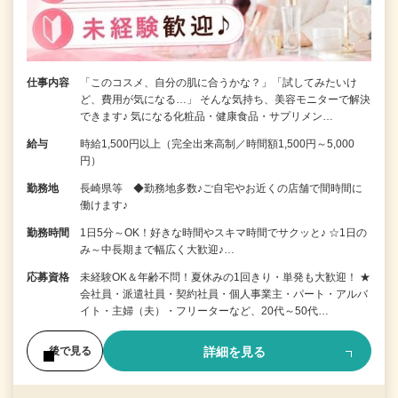
仕事内容
「このコスメ、自分の肌に合うかな？」「試してみたいけ
ど、費用が気になる…」 そんな気持ち、美容モニターで解決
できます♪ 気になる化粧品・健康食品・サプリメン…
給与
時給1,500円以上（完全出来高制／時間額1,500円～5,000
円）
勤務地
長崎県等 ◆勤務地多数♪ご自宅やお近くの店舗で間時間に
働けます♪
勤務時間
1日5分～OK！好きな時間やスキマ時間でサクッと♪ ☆1日の
み～中長期まで幅広く大歓迎♪…
応募資格
未経験OK＆年齢不問！夏休みの1回きり・単発も大歓迎！ ★
会社員・派遣社員・契約社員・個人事業主・パート・アルバ
イト・主婦（夫）・フリーターなど、20代～50代…
詳細を見る
後で見る