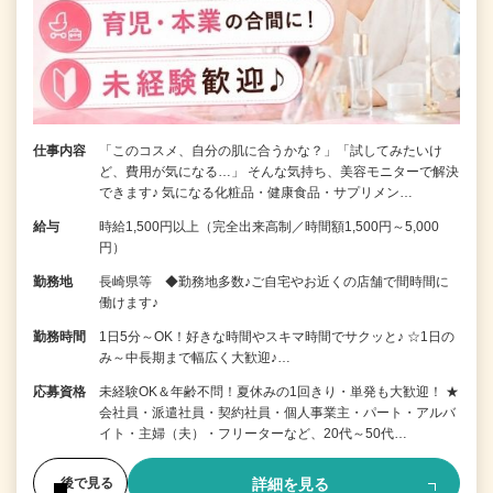
仕事内容
「このコスメ、自分の肌に合うかな？」「試してみたいけ
ど、費用が気になる…」 そんな気持ち、美容モニターで解決
できます♪ 気になる化粧品・健康食品・サプリメン…
給与
時給1,500円以上（完全出来高制／時間額1,500円～5,000
円）
勤務地
長崎県等 ◆勤務地多数♪ご自宅やお近くの店舗で間時間に
働けます♪
勤務時間
1日5分～OK！好きな時間やスキマ時間でサクッと♪ ☆1日の
み～中長期まで幅広く大歓迎♪…
応募資格
未経験OK＆年齢不問！夏休みの1回きり・単発も大歓迎！ ★
会社員・派遣社員・契約社員・個人事業主・パート・アルバ
イト・主婦（夫）・フリーターなど、20代～50代…
詳細を見る
後で見る