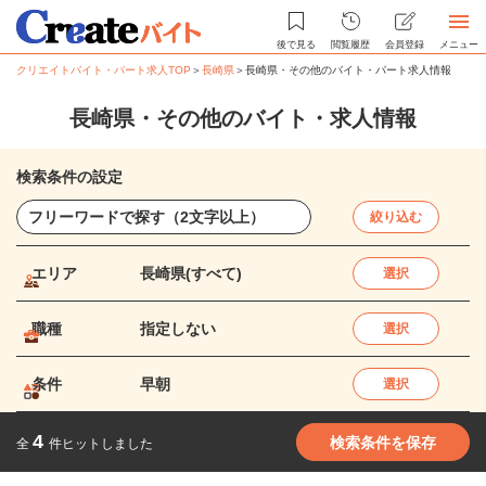
後で見る
閲覧履歴
会員登録
メニュー
クリエイトバイト・パート求人TOP
＞
長崎県
＞
長崎県・その他のバイト・パート求人情報
長崎県・その他のバイト・求人情報
検索条件の設定
絞り込む
エリア
長崎県(すべて)
選択
職種
指定しない
選択
条件
早朝
選択
4
検索条件を保存
全
件ヒットしました