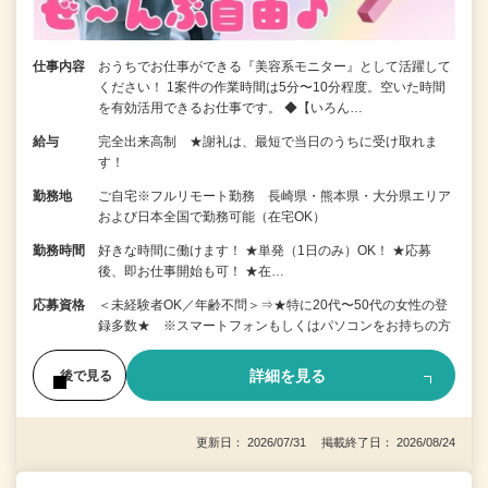
仕事内容
おうちでお仕事ができる『美容系モニター』として活躍して
ください！ 1案件の作業時間は5分〜10分程度。空いた時間
を有効活用できるお仕事です。 ◆【いろん…
給与
完全出来高制 ★謝礼は、最短で当日のうちに受け取れま
す！
勤務地
ご自宅※フルリモート勤務 長崎県・熊本県・大分県エリア
および日本全国で勤務可能（在宅OK）
勤務時間
好きな時間に働けます！ ★単発（1日のみ）OK！ ★応募
後、即お仕事開始も可！ ★在…
応募資格
＜未経験者OK／年齢不問＞⇒★特に20代〜50代の女性の登
録多数★ ※スマートフォンもしくはパソコンをお持ちの方
詳細を見る
後で見る
更新日： 2026/07/31 掲載終了日： 2026/08/24