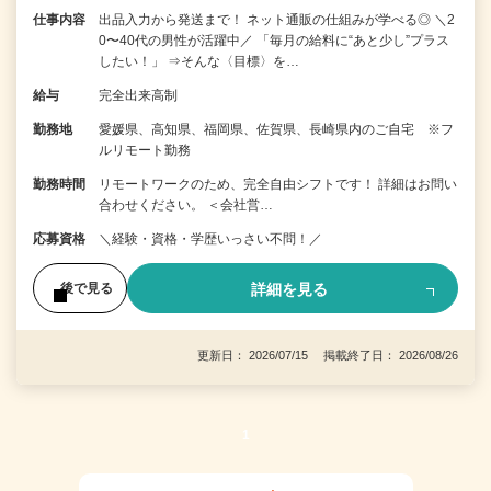
仕事内容
出品入力から発送まで！ ネット通販の仕組みが学べる◎ ＼2
0〜40代の男性が活躍中／ 「毎月の給料に“あと少し”プラス
したい！」 ⇒そんな〈目標〉を…
給与
完全出来高制
勤務地
愛媛県、高知県、福岡県、佐賀県、長崎県内のご自宅 ※フ
ルリモート勤務
勤務時間
リモートワークのため、完全自由シフトです！ 詳細はお問い
合わせください。 ＜会社営…
応募資格
＼経験・資格・学歴いっさい不問！／
詳細を見る
後で見る
更新日： 2026/07/15 掲載終了日： 2026/08/26
1