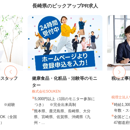
長崎県のピックアップPR求人
務スタッフ
健康食品・化粧品・治験等のモニ
税理士事
ター
株式会社SOUKEN
税理士法人
5,000円以上（1回のモニター参加に
以上 ※経験
つき） ※完全出来高制
時給1,3
年数・ス
熊本県、鹿児島県、長崎県、大分
OK（全国
県、宮崎県、佐賀県、沖縄県《九
全国どこ
し）
州・...
47都道