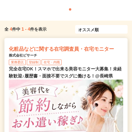
4
1
-
4
全
件中
件を表示
化粧品などに関する在宅調査員・在宅モニター
株式会社ビサーチ
業務委託
登録制
在宅・内職
完全在宅OK！スマホで出来る美容モニター大募集！未経
験歓迎♪履歴書・面接不要でスグに働ける！@長崎県