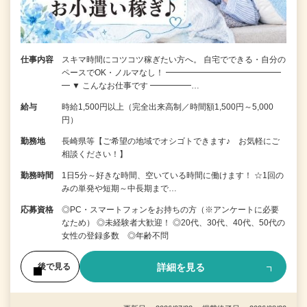
仕事内容
スキマ時間にコツコツ稼ぎたい方へ。 自宅でできる・自分の
ペースでOK・ノルマなし！ ━━━━━━━━━━━━━━
━ ▼ こんなお仕事です ━━━━━…
給与
時給1,500円以上（完全出来高制／時間額1,500円～5,000
円）
勤務地
長崎県等【ご希望の地域でオシゴトできます♪ お気軽にご
相談ください！】
勤務時間
1日5分～好きな時間、空いている時間に働けます！ ☆1回の
みの単発や短期～中長期まで…
応募資格
◎PC・スマートフォンをお持ちの方（※アンケートに必要
なため） ◎未経験者大歓迎！ ◎20代、30代、40代、50代の
女性の登録多数 ◎年齢不問
詳細を見る
後で見る