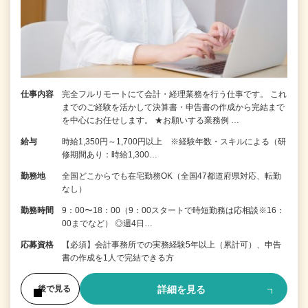
仕事内容
完全フルリモートにて会計・経理業務を行う仕事です。 これ
までのご経験を活かして決算書・申告書の作成から完結まで
を中⼼にお任せします。 ★お願いする業務例 …
給与
時給1,350円～1,700円以上 ※経験年数・スキルによる（研
修期間あり：時給1,300…
勤務地
全国どこからでも在宅勤務OK（全国47都道府県対応、転勤
なし）
勤務時間
9：00〜18：00（9：00スタートで時短勤務は応相談※16：
00までなど） ◎週4日…
応募資格
【必須】会計事務所での実務経験5年以上（累計可）、申告
書の作成を1人で完結できる方
詳細を見る
後で見る