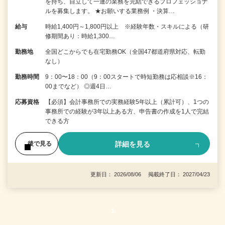
を持ち、自立して一連の業務を完結できるプロフェッショナ
ルを募集します。 ★お願いする業務例 ・決算…
給与
時給1,400円～1,800円以上 ※経験年数・スキルによる（研
修期間あり：時給1,300…
勤務地
全国どこからでも在宅勤務OK（全国47都道府県対応、転勤
なし）
勤務時間
9：00〜18：00（9：00スタートで時短勤務は応相談※16：
00までなど） ◎週4日…
応募資格
【必須】会計事務所での実務経験5年以上（累計可）、1つの
事務所での経験が3年以上ある方、申告書の作成を1人で完結
できる方
詳細を見る
後で見る
更新日： 2026/08/06 掲載終了日： 2027/04/23
1