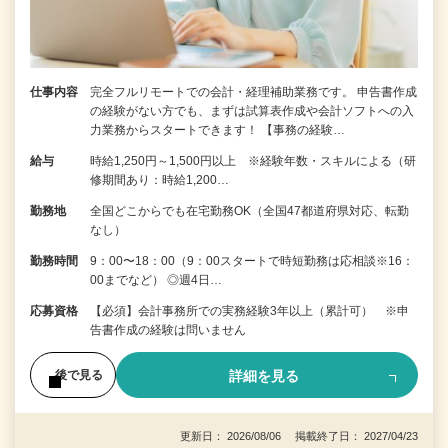
仕事内容
完全フルリモートでの会計・経理補助業務です。 申告書作成
の経験がない⽅でも、まずは試算表作成や会計ソフトへの⼊
⼒業務からスタートできます！ 【事務の経験…
給与
時給1,250円～1,500円以上 ※経験年数・スキルによる（研
修期間あり：時給1,200…
勤務地
全国どこからでも在宅勤務OK（全国47都道府県対応、転勤
なし）
勤務時間
9：00〜18：00（9：00スタートで時短勤務は応相談※16：
00までなど） ◎週4日…
応募資格
【必須】会計事務所での実務経験3年以上（累計可） ※申
告書作成の経験は問いません
詳細を見る
後で見る
更新日： 2026/08/06 掲載終了日： 2027/04/23