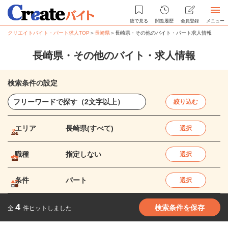
後で見る
閲覧履歴
会員登録
メニュー
クリエイトバイト・パート求人TOP
＞
長崎県
＞
長崎県・その他のバイト・パート求人情報
長崎県・その他のバイト・求人情報
検索条件の設定
絞り込む
エリア
長崎県(すべて)
選択
職種
指定しない
選択
条件
パート
選択
4
検索条件を保存
全
件ヒットしました