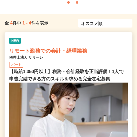
4
1
-
4
全
件中
件を表示
NEW
リモート勤務での会計・経理業務
税理士法人 サリーレ
パート
【時給1,350円以上】税務・会計経験を正当評価！1⼈で
申告完結できる⽅のスキルを求める完全在宅募集