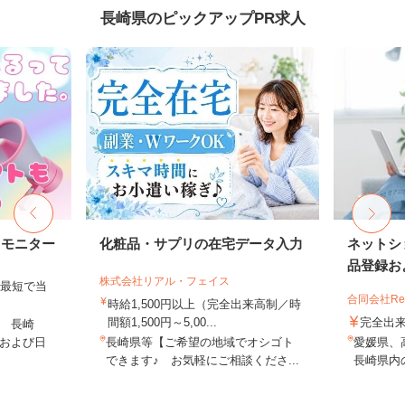
長崎県のピックアップPR求人
トモニター
化粧品・サプリの在宅データ入力
ネットシ
品登録およ
株式会社リアル・フェイス
、最短で当
合同会社Re S
！
時給1,500円以上（完全出来高制／時
間額1,500円～5,00...
完全出
 長崎
および日
長崎県等【ご希望の地域でオシゴト
愛媛県、
できます♪ お気軽にご相談くださ...
長崎県内