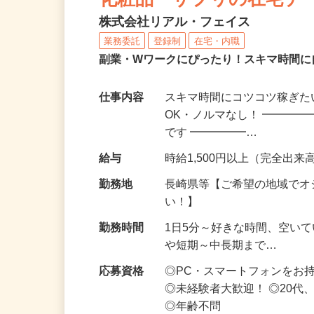
化粧品・サプリの在宅デ
株式会社リアル・フェイス
業務委託
登録制
在宅・内職
副業・Wワークにぴったり！スキマ時間に
仕事内容
スキマ時間にコツコツ稼ぎた
OK・ノルマなし！ ━━━━
です ━━━━━…
給与
時給1,500円以上（完全出来高
勤務地
長崎県等【ご希望の地域でオ
い！】
勤務時間
1日5分～好きな時間、空い
や短期～中長期まで…
応募資格
◎PC・スマートフォンをお