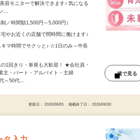
合うかな？」「試してみたいけど、費用が
、美容モニターで解決できます♪ 気になる
メン…
制／時間額1,500円～5,000円）
自宅やお近くの店舗で間時間に働けます♪
スキマ時間でサクッと♪ ☆1日のみ～中長
みの1回きり・単発も大歓迎！ ★会社員・
事業主・パート・アルバイト・主婦
後で見
代～50代…
更新日： 2026/08/05 掲載終了日： 2026/08/30