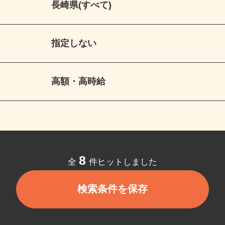
長崎県(すべて)
指定しない
高額・高時給
8
全
件ヒットしました
検索条件を保存