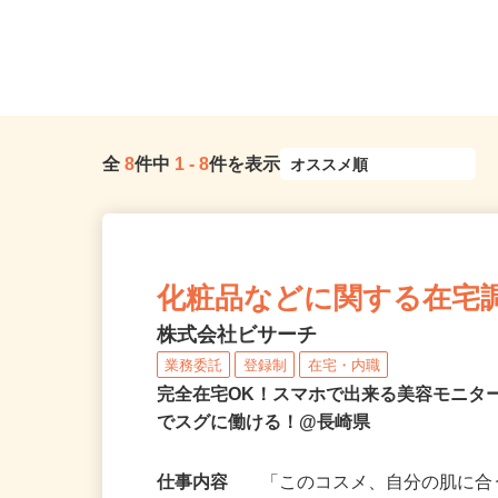
全
8
件中
1
-
8
件を表示
化粧品などに関する在宅
株式会社ビサーチ
業務委託
登録制
在宅・内職
完全在宅OK！スマホで出来る美容モニタ
でスグに働ける！@長崎県