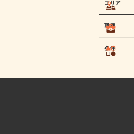
エリア
職種
条件