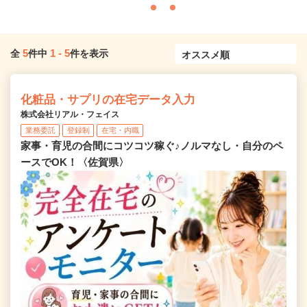
5
1
-
5
全
件中
件を表示
化粧品・サプリの在宅データ入力
株式会社リアル・フェイス
業務委託
登録制
在宅・内職
家事・育児の合間にコツコツ稼ぐ♪ノルマなし・自分のペ
ースでOK！〈佐賀県〉