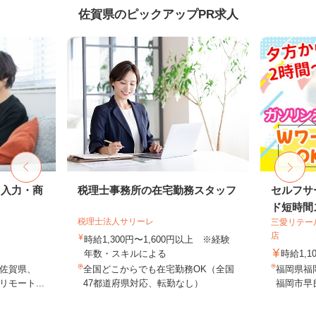
佐賀県のピックアップPR求人
タ入力・商
税理士事務所の在宅勤務スタッフ
セルフサ
ド短時間ス
税理士法人サリーレ
三愛リテー
店
時給1,300円〜1,600円以上 ※経験
年数・スキルによる
時給1,1
佐賀県、
全国どこからでも在宅勤務OK（全国
福岡県福
モート...
47都道府県対応、転勤なし）
福岡市早