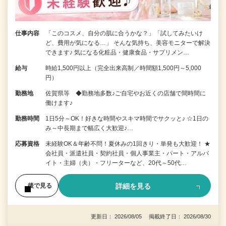
仕事内容
「このコスメ、自分の肌に合うかな？」「試してみたいけ
ど、費用が気になる…」 そんな気持ち、美容モニターで解決
できます♪ 気になる化粧品・健康食品・サプリメン…
給与
時給1,500円以上（完全出来高制／時間額1,500円～5,000
円）
勤務地
佐賀県等 ◆勤務地多数♪ご自宅やお近くの店舗で間時間に
働けます♪
勤務時間
1日5分～OK！好きな時間やスキマ時間でサクッと♪ ☆1日の
み～中長期まで幅広く大歓迎♪…
応募資格
未経験OK＆年齢不問！夏休みの1回きり・単発も大歓迎！ ★
会社員・派遣社員・契約社員・個人事業主・パート・アルバ
イト・主婦（夫）・フリーターなど、20代～50代…
詳細を見る
後で見る
更新日： 2026/08/05 掲載終了日： 2026/08/30