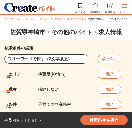
後で見る
閲覧履歴
会員登録
メニュー
クリエイトバイト・パート求人TOP
＞
佐賀県
＞
佐賀県神埼市
＞
佐賀県神埼市・その他のバイト・
佐賀県神埼市・その他のバイト・求人情報
検索条件の設定
絞り込む
エリア
佐賀県(神埼市)
選択
職種
指定しない
選択
条件
子育てママ在籍中
選択
5
検索条件を保存
全
件ヒットしました