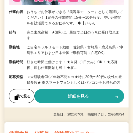
仕事内容
おうちでお仕事ができる『美容系モニター』として活躍して
ください！ 1案件の作業時間は5分〜10分程度。空いた時間
を有効活用できるお仕事です。 ◆【いろん…
給与
完全出来高制 ★謝礼は、最短で当日のうちに受け取れま
す！
勤務地
ご自宅※フルリモート勤務 佐賀県・宮崎県・鹿児島県・沖
縄県エリアおよび日本全国で勤務可能（在宅OK）
勤務時間
好きな時間に働けます！ ★単発（1日のみ）OK！ ★応募
後、即お仕事開始も可！ ★在…
応募資格
＜未経験者OK／年齢不問＞⇒★特に20代〜50代の女性の登
録多数★ ※スマートフォンもしくはパソコンをお持ちの方
詳細を見る
後で見る
更新日： 2026/07/31 掲載終了日： 2026/08/24