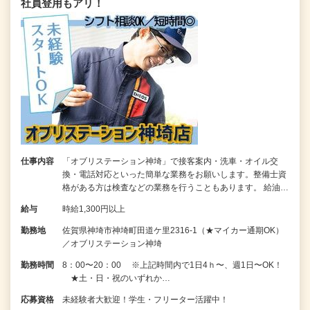
社員登用もアリ！
仕事内容
「オブリステーション神埼」で接客案内・洗車・オイル交
換・電話対応といった簡単な業務をお願いします。整備士資
格がある方は検査などの業務を行うこともあります。 給油…
給与
時給1,300円以上
勤務地
佐賀県神埼市神埼町田道ケ里2316-1（★マイカー通期OK）
／オブリステーション神埼
勤務時間
8：00〜20：00 ※上記時間内で1日4ｈ〜、週1日〜OK！
★土・日・祝のいずれか…
応募資格
未経験者大歓迎！学生・フリーター活躍中！