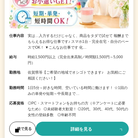
仕事内容
実は…入力するだけじゃなく、商品をタダで試せて 報酬まで
もらえるお得な仕事です♪ スマホ1台・完全在宅・自分のペー
スでOK！ ▼こんなお仕事です 化…
給与
時給1,500円以上（完全出来高制／時間額1,500円～5,000
円）
勤務地
佐賀県等【ご希望の地域でオシゴトできます♪ お気軽にご
相談ください！】
勤務時間
1日5分～好きな時間、空いている時間に働けます！ ☆1回の
みの単発や短期～中長期まで…
応募資格
◎PC・スマートフォンをお持ちの方（※アンケートに必要
なため） ◎未経験者大歓迎！ ◎20代、30代、40代、50代の
女性の登録多数 ◎年齢不問
詳細を見る
後で見る