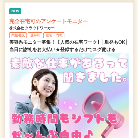
NEW
完全在宅可のアンケートモニター
株式会社 クラウドワーカー
業務委託
登録制
在宅・内職
美容系モニター募集！【人気の在宅ワーク】│単発もOK│
当日に謝礼をお支払い★登録するだけでスグ働ける