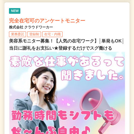
NEW
完全在宅可のアンケートモニター
株式会社 クラウドワーカー
業務委託
登録制
在宅・内職
美容系モニター募集！【人気の在宅ワーク】│単発もOK│
当日に謝礼をお支払い★登録するだけでスグ働ける