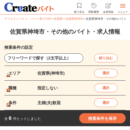
後で見る
閲覧履歴
会員登録
メニュー
クリエイトバイト・パート求人TOP
＞
佐賀県
＞
佐賀県神埼市
＞
佐賀県神埼市・その他のバイト・
佐賀県神埼市・その他のバイト・求人情報
検索条件の設定
絞り込む
エリア
佐賀県(神埼市)
選択
職種
指定しない
選択
条件
主婦(夫)歓迎
選択
6
検索条件を保存
全
件ヒットしました