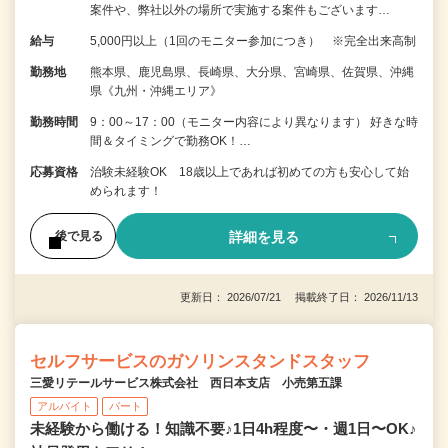
案件や、弊社以外の場所で実施する案件もございます…
給与
5,000円以上（1回のモニター参加につき） ※完全出来高制
勤務地
熊本県、鹿児島県、長崎県、大分県、宮崎県、佐賀県、沖縄
県《九州・沖縄エリア》
勤務時間
9：00～17：00（モニター内容により異なります） 好きな時
間＆タイミングで勤務OK！…
応募資格
治験未経験OK 18歳以上であれば初めての方も安心して始
められます！
詳細を見る
後で見る
更新日： 2026/07/21 掲載終了日： 2026/11/13
セルフサービスのガソリンスタンドスタッフ
三愛リテールサービス株式会社 西日本支店 小売第五課
アルバイト
パート
未経験から働ける！知識不要♪1日4h程度〜・週1日〜OK♪