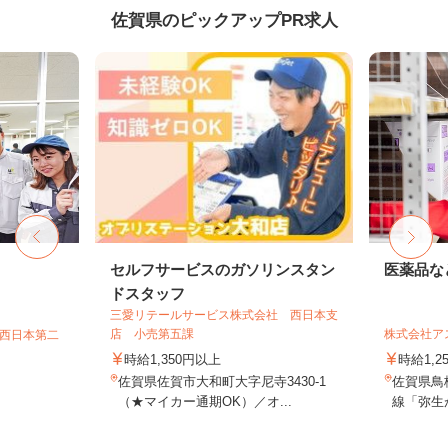
佐賀県のピックアップPR求人
フ
セルフサービスのガソリンスタン
医薬品な
ドスタッフ
三愛リテールサービス株式会社 西日本支
店 小売第五課
株式会社ア
T西日本第二
時給1,350円以上
時給1,2
佐賀県佐賀市大和町大字尼寺3430-1
佐賀県鳥
（★マイカー通期OK）／オ...
線「弥生が