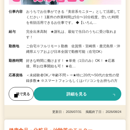
仕事内容
おうちでお仕事ができる『美容系モニター』として活躍して
ください！ 1案件の作業時間は5分〜10分程度。空いた時間
を有効活用できるお仕事です。 ◆【いろん…
給与
完全出来高制 ★謝礼は、最短で当日のうちに受け取れま
す！
勤務地
ご自宅※フルリモート勤務 佐賀県・宮崎県・鹿児島県・沖
縄県エリアおよび日本全国で勤務可能（在宅OK）
勤務時間
好きな時間に働けます！ ★単発（1日のみ）OK！ ★応募
後、即お仕事開始も可！ ★在…
応募資格
＜未経験者OK／年齢不問＞⇒★特に20代〜50代の女性の登
録多数★ ※スマートフォンもしくはパソコンをお持ちの方
詳細を見る
後で見る
更新日： 2026/07/31 掲載終了日： 2026/08/24