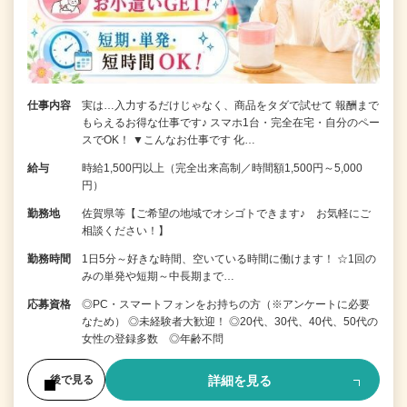
仕事内容
実は…入力するだけじゃなく、商品をタダで試せて 報酬まで
もらえるお得な仕事です♪ スマホ1台・完全在宅・自分のペー
スでOK！ ▼こんなお仕事です 化…
給与
時給1,500円以上（完全出来高制／時間額1,500円～5,000
円）
勤務地
佐賀県等【ご希望の地域でオシゴトできます♪ お気軽にご
相談ください！】
勤務時間
1日5分～好きな時間、空いている時間に働けます！ ☆1回の
みの単発や短期～中長期まで…
応募資格
◎PC・スマートフォンをお持ちの方（※アンケートに必要
なため） ◎未経験者大歓迎！ ◎20代、30代、40代、50代の
女性の登録多数 ◎年齢不問
詳細を見る
後で見る