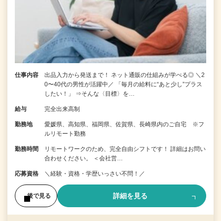
仕事内容
出品入力から発送まで！ ネット通販の仕組みが学べる◎ ＼2
0〜40代の男性が活躍中／ 「毎月の給料に“あと少し”プラス
したい！」 ⇒そんな〈目標〉を…
給与
完全出来高制
勤務地
愛媛県、高知県、福岡県、佐賀県、長崎県内のご自宅 ※フ
ルリモート勤務
勤務時間
リモートワークのため、完全自由シフトです！ 詳細はお問い
合わせください。 ＜会社営…
応募資格
＼経験・資格・学歴いっさい不問！／
詳細を見る
後で見る