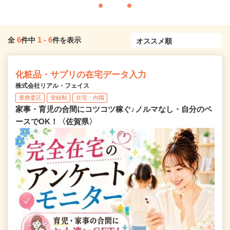
6
1
-
6
全
件中
件を表示
化粧品・サプリの在宅データ入力
株式会社リアル・フェイス
業務委託
登録制
在宅・内職
家事・育児の合間にコツコツ稼ぐ♪ノルマなし・自分のペ
ースでOK！〈佐賀県〉