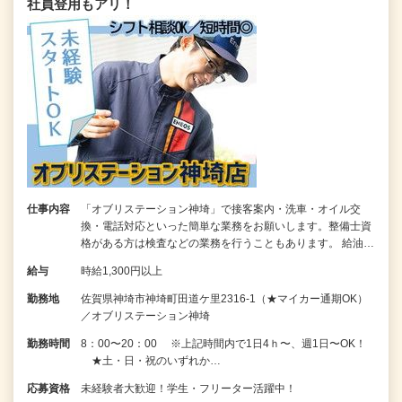
社員登用もアリ！
仕事内容
「オブリステーション神埼」で接客案内・洗車・オイル交
換・電話対応といった簡単な業務をお願いします。整備士資
格がある方は検査などの業務を行うこともあります。 給油…
給与
時給1,300円以上
勤務地
佐賀県神埼市神埼町田道ケ里2316-1（★マイカー通期OK）
／オブリステーション神埼
勤務時間
8：00〜20：00 ※上記時間内で1日4ｈ〜、週1日〜OK！
★土・日・祝のいずれか…
応募資格
未経験者大歓迎！学生・フリーター活躍中！