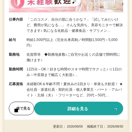
仕事内容
「このコスメ、自分の肌に合うかな？」「試してみたいけ
ど、費用が気になる…」 そんな気持ち、美容モニターで解決
できます♪ 気になる化粧品・健康食品・サプリメン…
給与
時給1,500円以上（完全出来高制／時間額1,500円～5,000
円）
勤務地
佐賀県等 ◆勤務地多数♪ご自宅やお近くの店舗で間時間に
働けます♪
勤務時間
1日5分～OK！好きな時間やスキマ時間でサクッと♪ ☆1日の
み～中長期まで幅広く大歓迎♪…
応募資格
未経験OK＆年齢不問！夏休みの1回きり・単発も大歓迎！ ★
会社員・派遣社員・契約社員・個人事業主・パート・アルバ
イト・主婦（夫）・フリーターなど、20代～50代…
詳細を見る
後で見る
更新日： 2026/08/05 掲載終了日： 2026/08/30