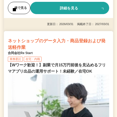
詳細を見る
後で見る
更新日： 2026/03/31 掲載終了日： 2027/03/31
ネットショップのデータ入力・商品登録および発
送軽作業
合同会社Re Start
業務委託
在宅・内職
【Wワーク歓迎！】副業で月15万円前後を見込めるフリ
マアプリ出品の運用サポート！未経験／在宅OK