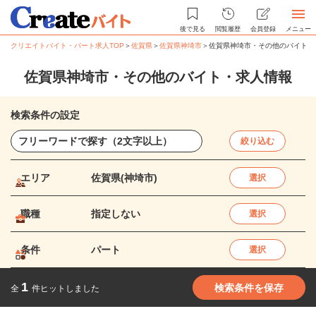
後で見る
閲覧履歴
会員登録
メニュー
クリエイトバイト・パート求人TOP
＞
佐賀県
＞
佐賀県神埼市
＞
佐賀県神埼市・その他のバイト・
佐賀県神埼市・その他のバイト・求人情報
検索条件の設定
絞り込む
エリア
佐賀県(神埼市)
選択
職種
指定しない
選択
条件
パート
選択
1
検索条件を保存
全
件ヒットしました