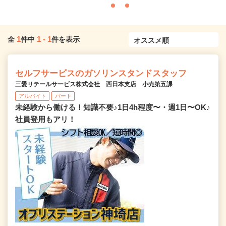
1
1
-
1
全
件中
件を表示
セルフサービスのガソリンスタンドスタッフ
三愛リテールサービス株式会社 西日本支店 小売第五課
アルバイト
パート
未経験から働ける！知識不要♪1日4h程度〜・週1日〜OK♪
社員登用もアリ！