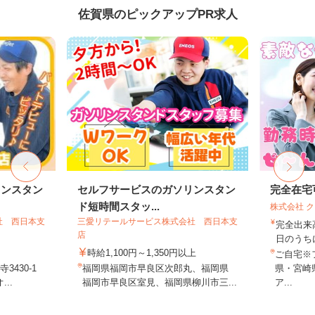
佐賀県のピックアップPR求人
リンスタン
セルフサービスのガソリンスタン
完全在宅
ド短時間スタッ...
株式会社 
社 西日本支
三愛リテールサービス株式会社 西日本支
完全出来
店
日のうち
時給1,100円～1,350円以上
ご自宅※
430-1
福岡県福岡市早良区次郎丸、福岡県
県・宮崎
..
福岡市早良区室見、福岡県柳川市三...
ア...