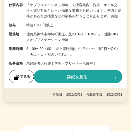
仕事内容
「オブリステーション神埼」で接客案内・洗車・オイル交
換・電話対応といった簡単な業務をお願いします。整備士資
格がある方は検査などの業務を行うこともあります。 給油…
給与
時給1,300円以上
勤務地
佐賀県神埼市神埼町田道ケ里2316-1（★マイカー通期OK）
／オブリステーション神埼
勤務時間
8：00〜20：00 ※上記時間内で1日4ｈ〜、週1日〜OK！
★土・日・祝のいずれか…
応募資格
未経験者大歓迎！学生・フリーター活躍中！
詳細を見る
後で見る
更新日： 2026/03/31 掲載終了日： 2027/03/31
1