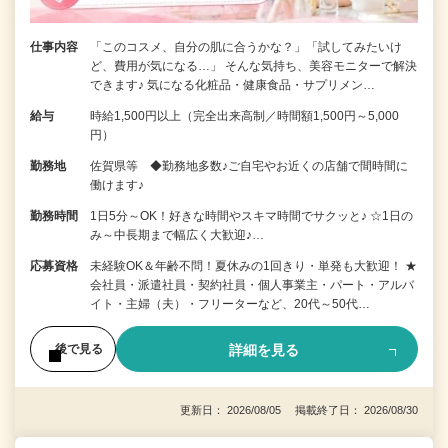
仕事内容
「このコスメ、自分の肌に合うかな？」「試してみたいけ
ど、費用が気になる…」 そんな気持ち、美容モニターで解決
できます♪ 気になる化粧品・健康食品・サプリメン…
給与
時給1,500円以上（完全出来高制／時間額1,500円～5,000
円）
勤務地
佐賀県等 ◆勤務地多数♪ご自宅やお近くの店舗で間時間に
働けます♪
勤務時間
1日5分～OK！好きな時間やスキマ時間でサクッと♪ ☆1日の
み～中長期まで幅広く大歓迎♪…
応募資格
未経験OK＆年齢不問！夏休みの1回きり・単発も大歓迎！ ★
会社員・派遣社員・契約社員・個人事業主・パート・アルバ
イト・主婦（夫）・フリーターなど、20代～50代…
詳細を見る
後で見る
更新日： 2026/08/05 掲載終了日： 2026/08/30