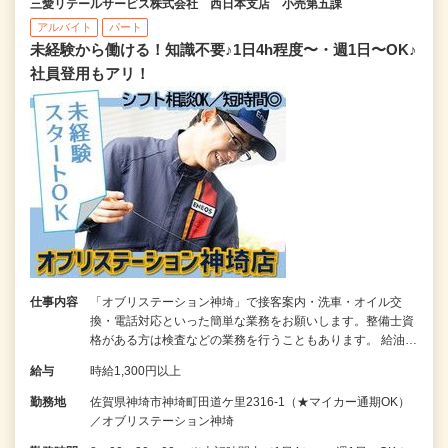
三愛リテールサービス株式会社 西日本支店 小売第五課
アルバイト
パート
未経験から働ける！知識不要♪1日4h程度〜・週1日〜OK♪
社員登用もアリ！
仕事内容
「オブリステーション神埼」で接客案内・洗車・オイル交
換・電話対応といった簡単な業務をお願いします。整備士資
格がある方は検査などの業務を行うこともあります。 給油…
給与
時給1,300円以上
勤務地
佐賀県神埼市神埼町田道ケ里2316-1（★マイカー通期OK）
／オブリステーション神埼