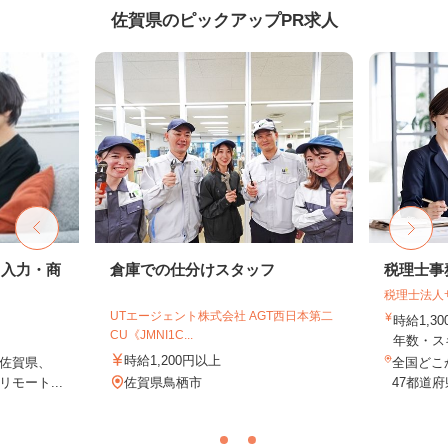
佐賀県のピックアップPR求人
タ入力・商
倉庫での仕分けスタッフ
税理士事
税理士法人
UTエージェント株式会社 AGT西日本第二
時給1,3
CU《JMNI1C...
年数・ス
時給1,200円以上
佐賀県、
全国どこ
モート...
佐賀県鳥栖市
47都道