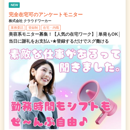
NEW
完全在宅可のアンケートモニター
株式会社 クラウドワーカー
業務委託
登録制
在宅・内職
美容系モニター募集！【人気の在宅ワーク】│単発もOK│
当日に謝礼をお支払い★登録するだけでスグ働ける