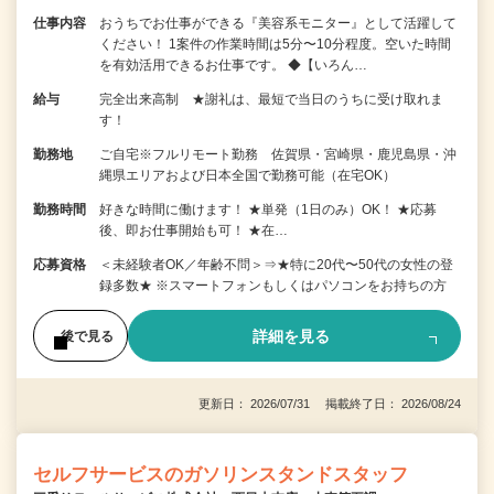
仕事内容
おうちでお仕事ができる『美容系モニター』として活躍して
ください！ 1案件の作業時間は5分〜10分程度。空いた時間
を有効活用できるお仕事です。 ◆【いろん…
給与
完全出来高制 ★謝礼は、最短で当日のうちに受け取れま
す！
勤務地
ご自宅※フルリモート勤務 佐賀県・宮崎県・鹿児島県・沖
縄県エリアおよび日本全国で勤務可能（在宅OK）
勤務時間
好きな時間に働けます！ ★単発（1日のみ）OK！ ★応募
後、即お仕事開始も可！ ★在…
応募資格
＜未経験者OK／年齢不問＞⇒★特に20代〜50代の女性の登
録多数★ ※スマートフォンもしくはパソコンをお持ちの方
詳細を見る
後で見る
更新日： 2026/07/31 掲載終了日： 2026/08/24
セルフサービスのガソリンスタンドスタッフ