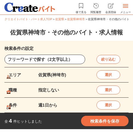
後で見る
閲覧履歴
会員登録
メニュー
クリエイトバイト・パート求人TOP
＞
佐賀県
＞
佐賀県神埼市
＞
佐賀県神埼市・その他のバイト・
佐賀県神埼市・その他のバイト・求人情報
検索条件の設定
絞り込む
エリア
佐賀県(神埼市)
選択
職種
指定しない
選択
条件
週1日から
選択
4
検索条件を保存
全
件ヒットしました