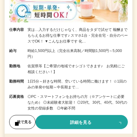
仕事内容
実は…入力するだけじゃなく、商品をタダで試せて 報酬まで
もらえるお得な仕事です♪ スマホ1台・完全在宅・自分のペー
スでOK！ ▼こんなお仕事です 化…
給与
時給1,500円以上（完全出来高制／時間額1,500円～5,000
円）
勤務地
佐賀県等【ご希望の地域でオシゴトできます♪ お気軽にご
相談ください！】
勤務時間
1日5分～好きな時間、空いている時間に働けます！ ☆1回の
みの単発や短期～中長期まで…
応募資格
◎PC・スマートフォンをお持ちの方（※アンケートに必要
なため） ◎未経験者大歓迎！ ◎20代、30代、40代、50代の
女性の登録多数 ◎年齢不問
詳細を見る
後で見る