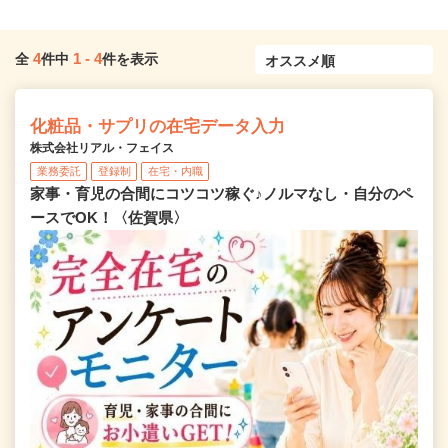
4
1
-
4
全
件中
件を表示
化粧品・サプリの在宅データ入力
株式会社リアル・フェイス
業務委託
登録制
在宅・内職
家事・育児の合間にコツコツ稼ぐ♪ノルマなし・自分のペ
ースでOK！〈佐賀県〉