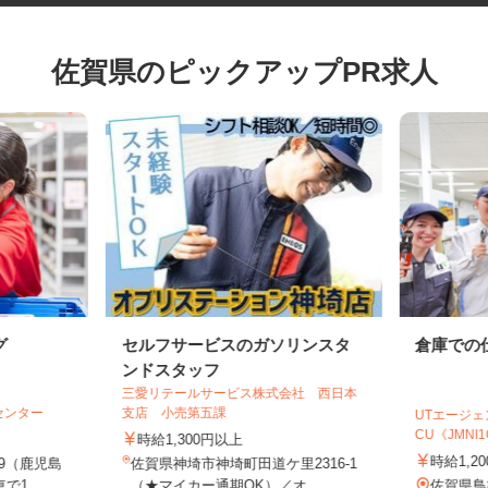
佐賀県のピックアップPR求人
グ
セルフサービスのガソリンスタ
倉庫で
ンドスタッフ
三愛リテールサービス株式会社 西日本
Sセンター
支店 小売第五課
UTエー
CU《JMNI
時給1,300円以上
時給1
29（鹿児島
佐賀県神埼市神埼町田道ケ里2316-1