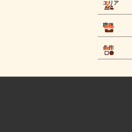
エリア
職種
条件