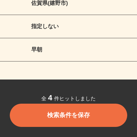
佐賀県(嬉野市)
指定しない
早朝
4
全
件ヒットしました
検索条件を保存