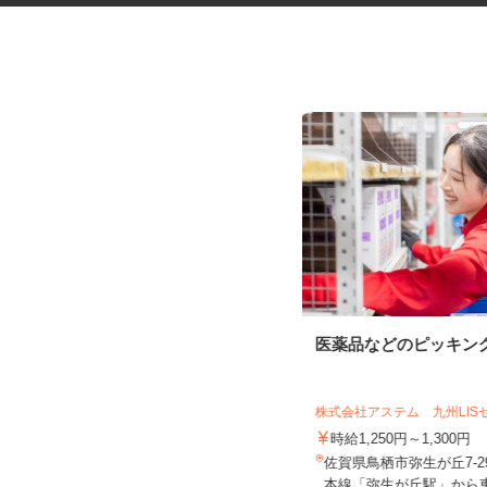
倉庫での仕分けスタッフ
医薬品などのピッキン
株式会社アステム 九州LI
UTエージェント株式会社 AGT西日本第二
CU《JMNI1C...
時給1,250円～1,300円
時給1,200円以上
佐賀県鳥栖市弥生が丘7-