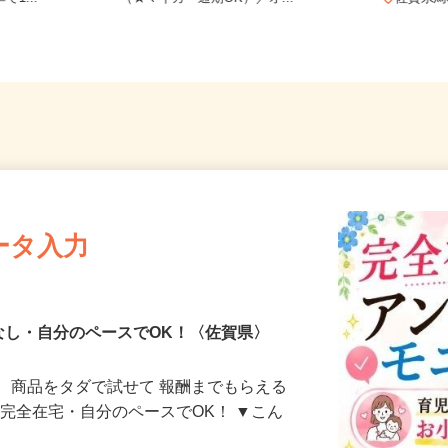
で1...
（★マイカー通期OK）／オ...
佐賀
ータ入力
なし・自分のペースでOK！〈佐賀県〉
、商品をタダで試せて 報酬までもらえる
・完全在宅・自分のペースでOK！ ▼こん