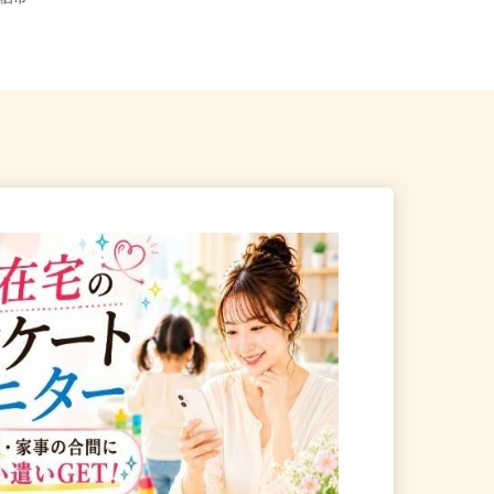
県鳥栖市
本線「弥生が丘駅」から車で1...