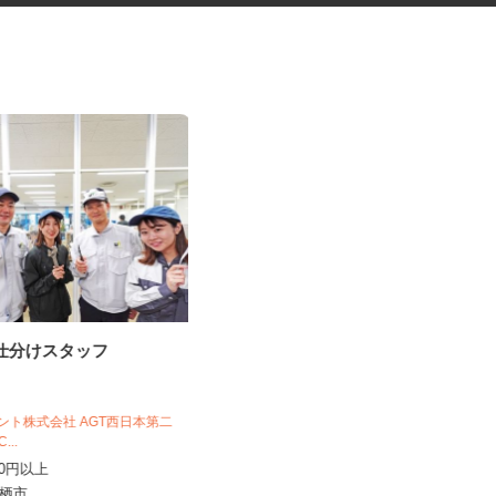
の仕分けスタッフ
医薬品などのピッキング
株式会社アステム 九州LISセンター
ジェント株式会社 AGT西日本第二
1C...
時給1,250円～1,300円
,200円以上
佐賀県鳥栖市弥生が丘7-29（鹿児島