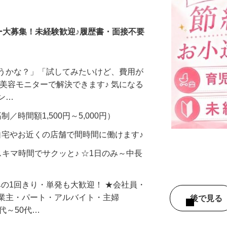
調査員・在宅モニター
ー大募集！未経験歓迎♪履歴書・面接不要
合うかな？」「試してみたいけど、費用が
、美容モニターで解決できます♪ 気になる
メン…
制／時間額1,500円～5,000円）
自宅やお近くの店舗で間時間に働けます♪
スキマ時間でサクッと♪ ☆1日のみ～中長
みの1回きり・単発も大歓迎！ ★会社員・
事業主・パート・アルバイト・主婦
後で見