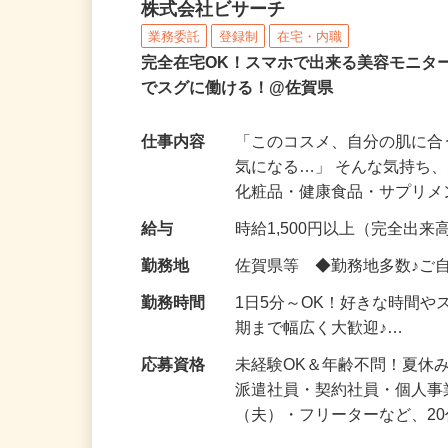
化粧品などに関する在宅
株式会社ビサーチ
業務委託
登録制
在宅・内職
完全在宅OK！スマホで出来る美容モニタ
でスグに働ける！@佐賀県
仕事内容
「このコスメ、自分の肌に
気になる…」 そんな気持ち
化粧品・健康食品・サプリ
給与
時給1,500円以上（完全出来高
勤務地
佐賀県等 ◆勤務地多数♪ご
勤務時間
1日5分～OK！好きな時間や
期まで幅広く大歓迎♪…
応募資格
未経験OK＆年齢不問！夏休
派遣社員・契約社員・個人