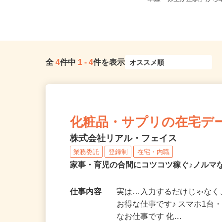
佐賀県鳥栖市
本線「弥生が丘駅」から車
全
4
件中
1
-
4
件を表示
化粧品・サプリの在宅デ
株式会社リアル・フェイス
業務委託
登録制
在宅・内職
家事・育児の合間にコツコツ稼ぐ♪ノルマ
仕事内容
実は…入力するだけじゃなく
お得な仕事です♪ スマホ1台