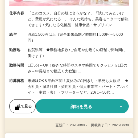
仕事内容
「このコスメ、自分の肌に合うかな？」「試してみたいけ
ど、費用が気になる…」 そんな気持ち、美容モニターで解決
できます♪ 気になる化粧品・健康食品・サプリメン…
給与
時給1,500円以上（完全出来高制／時間額1,500円～5,000
円）
勤務地
佐賀県等 ◆勤務地多数♪ご自宅やお近くの店舗で間時間に
働けます♪
勤務時間
1日5分～OK！好きな時間やスキマ時間でサクッと♪ ☆1日の
み～中長期まで幅広く大歓迎♪…
応募資格
未経験OK＆年齢不問！夏休みの1回きり・単発も大歓迎！ ★
会社員・派遣社員・契約社員・個人事業主・パート・アルバ
イト・主婦（夫）・フリーターなど、20代～50代…
詳細を見る
後で見る
更新日： 2026/08/05 掲載終了日： 2026/08/30