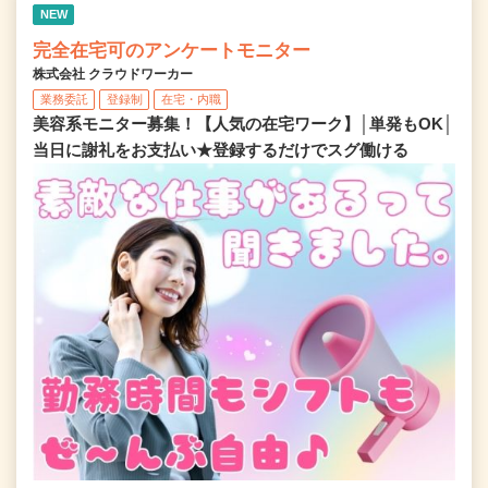
NEW
完全在宅可のアンケートモニター
株式会社 クラウドワーカー
業務委託
登録制
在宅・内職
美容系モニター募集！【人気の在宅ワーク】│単発もOK│
当日に謝礼をお支払い★登録するだけでスグ働ける