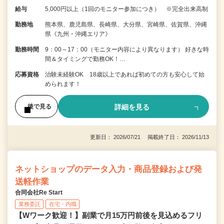
給与
5,000円以上（1回のモニター参加につき） ※完全出来高制
勤務地
熊本県、鹿児島県、長崎県、大分県、宮崎県、佐賀県、沖縄
県《九州・沖縄エリア》
勤務時間
9：00～17：00（モニター内容により異なります） 好きな時
間＆タイミングで勤務OK！…
応募資格
治験未経験OK 18歳以上であれば初めての方も安心して始
められます！
詳細を見る
後で見る
更新日： 2026/07/21 掲載終了日： 2026/11/13
ネットショップのデータ入力・商品登録および発
送軽作業
合同会社Re Start
業務委託
在宅・内職
【Wワーク歓迎！】副業で月15万円前後を見込めるフリ