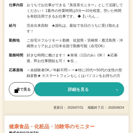
仕事内容
おうちでお仕事ができる『美容系モニター』として活躍して
ください！ 1案件の作業時間は5分〜10分程度。空いた時間
を有効活用できるお仕事です。 ◆【いろん…
給与
完全出来高制 ★謝礼は、最短で当日のうちに受け取れま
す！
勤務地
ご自宅※フルリモート勤務 佐賀県・宮崎県・鹿児島県・沖
縄県エリアおよび日本全国で勤務可能（在宅OK）
勤務時間
好きな時間に働けます！ ★単発（1日のみ）OK！ ★応募
後、即お仕事開始も可！ ★在…
応募資格
＜未経験者OK／年齢不問＞⇒★特に20代〜50代の女性の登
録多数★ ※スマートフォンもしくはパソコンをお持ちの方
詳細を見る
後で見る
更新日： 2026/07/31 掲載終了日： 2026/08/24
健康食品・化粧品・治験等のモニター
株式会社SOUKEN