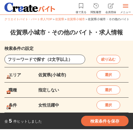
後で見る
閲覧履歴
会員登録
メニュー
クリエイトバイト・パート求人TOP
＞
佐賀県
＞
佐賀県小城市
＞
佐賀県小城市・その他のバイト・
佐賀県小城市・その他のバイト・求人情報
検索条件の設定
絞り込む
エリア
佐賀県(小城市)
選択
職種
指定しない
選択
条件
女性活躍中
選択
5
検索条件を保存
全
件ヒットしました