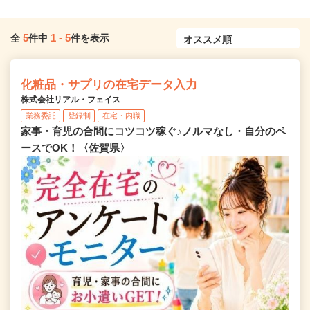
5
1
-
5
全
件中
件を表示
化粧品・サプリの在宅データ入力
株式会社リアル・フェイス
業務委託
登録制
在宅・内職
家事・育児の合間にコツコツ稼ぐ♪ノルマなし・自分のペ
ースでOK！〈佐賀県〉