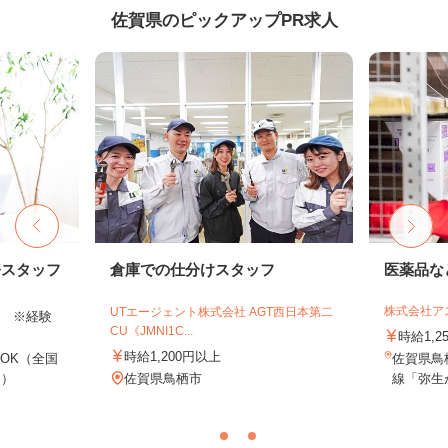
佐賀県のピックアップPR求人
務スタッフ
倉庫での仕分けスタッフ
医薬品な
株式会社ア
UTエージェント株式会社 AGT西日本第二
以上 ※経験
CU《JMNI1C...
時給1,2
時給1,200円以上
OK（全国
佐賀県鳥
し）
佐賀県鳥栖市
線「弥生が