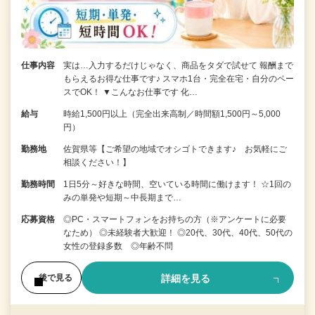
仕事内容
実は…入力するだけじゃなく、商品をタダで試せて 報酬まで
もらえるお得な仕事です♪ スマホ1台・完全在宅・自分のペー
スでOK！ ▼こんなお仕事です 化…
給与
時給1,500円以上（完全出来高制／時間額1,500円～5,000
円）
勤務地
佐賀県等【ご希望の地域でオシゴトできます♪ お気軽にご
相談ください！】
勤務時間
1日5分～好きな時間、空いている時間に働けます！ ☆1回の
みの単発や短期～中長期まで…
応募資格
◎PC・スマートフォンをお持ちの方（※アンケートに必要
なため） ◎未経験者大歓迎！ ◎20代、30代、40代、50代の
女性の登録多数 ◎年齢不問
詳細を見る
後で見る