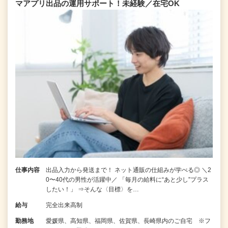
マアプリ出品の運用サポート！未経験／在宅OK
仕事内容
出品入力から発送まで！ ネット通販の仕組みが学べる◎ ＼2
0〜40代の男性が活躍中／ 「毎月の給料に“あと少し”プラス
したい！」 ⇒そんな〈目標〉を…
給与
完全出来高制
勤務地
愛媛県、高知県、福岡県、佐賀県、長崎県内のご自宅 ※フ