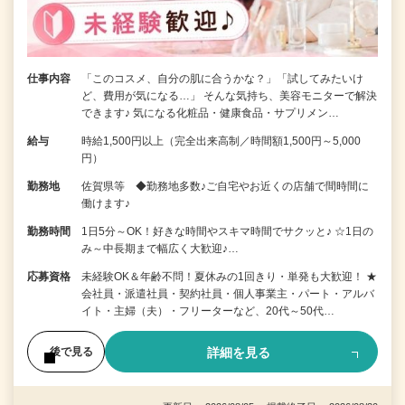
仕事内容
「このコスメ、自分の肌に合うかな？」「試してみたいけ
ど、費用が気になる…」 そんな気持ち、美容モニターで解決
できます♪ 気になる化粧品・健康食品・サプリメン…
給与
時給1,500円以上（完全出来高制／時間額1,500円～5,000
円）
勤務地
佐賀県等 ◆勤務地多数♪ご自宅やお近くの店舗で間時間に
働けます♪
勤務時間
1日5分～OK！好きな時間やスキマ時間でサクッと♪ ☆1日の
み～中長期まで幅広く大歓迎♪…
応募資格
未経験OK＆年齢不問！夏休みの1回きり・単発も大歓迎！ ★
会社員・派遣社員・契約社員・個人事業主・パート・アルバ
イト・主婦（夫）・フリーターなど、20代～50代…
詳細を見る
後で見る