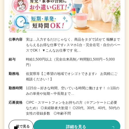
仕事内容
実は…入力するだけじゃなく、商品をタダで試せて 報酬まで
もらえるお得な仕事です♪ スマホ1台・完全在宅・自分のペー
スでOK！ ▼こんなお仕事です 化…
給与
時給1,500円以上（完全出来高制／時間額1,500円～5,000
円）
勤務地
佐賀県等【ご希望の地域でオシゴトできます♪ お気軽にご
相談ください！】
勤務時間
1日5分～好きな時間、空いている時間に働けます！ ☆1回の
みの単発や短期～中長期まで…
応募資格
◎PC・スマートフォンをお持ちの方（※アンケートに必要
なため） ◎未経験者大歓迎！ ◎20代、30代、40代、50代の
女性の登録多数 ◎年齢不問
詳細を見る
後で見る