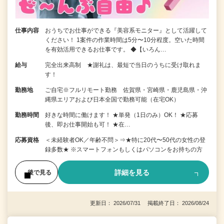
仕事内容
おうちでお仕事ができる『美容系モニター』として活躍して
ください！ 1案件の作業時間は5分〜10分程度。空いた時間
を有効活用できるお仕事です。 ◆【いろん…
給与
完全出来高制 ★謝礼は、最短で当日のうちに受け取れま
す！
勤務地
ご自宅※フルリモート勤務 佐賀県・宮崎県・鹿児島県・沖
縄県エリアおよび日本全国で勤務可能（在宅OK）
勤務時間
好きな時間に働けます！ ★単発（1日のみ）OK！ ★応募
後、即お仕事開始も可！ ★在…
応募資格
＜未経験者OK／年齢不問＞⇒★特に20代〜50代の女性の登
録多数★ ※スマートフォンもしくはパソコンをお持ちの方
詳細を見る
後で見る
更新日： 2026/07/31 掲載終了日： 2026/08/24