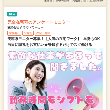
更新日： 2026/08/05 掲載終了日： 2026/08/30
NEW
完全在宅可のアンケートモニター
株式会社 クラウドワーカー
業務委託
登録制
在宅・内職
美容系モニター募集！【人気の在宅ワーク】│単発もOK│
当日に謝礼をお支払い★登録するだけでスグ働ける