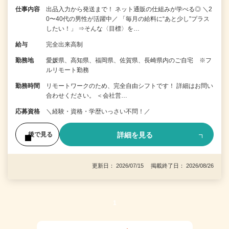
仕事内容
出品入力から発送まで！ ネット通販の仕組みが学べる◎ ＼2
0〜40代の男性が活躍中／ 「毎月の給料に“あと少し”プラス
したい！」 ⇒そんな〈目標〉を…
給与
完全出来高制
勤務地
愛媛県、高知県、福岡県、佐賀県、長崎県内のご自宅 ※フ
ルリモート勤務
勤務時間
リモートワークのため、完全自由シフトです！ 詳細はお問い
合わせください。 ＜会社営…
応募資格
＼経験・資格・学歴いっさい不問！／
詳細を見る
後で見る
更新日： 2026/07/15 掲載終了日： 2026/08/26
1