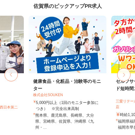
佐賀県のピックアップPR求人
フ
健康食品・化粧品・治験等のモニ
セルフサ
ター
ド短時間ス
株式会社SOUKEN
三愛リテー
5,000円以上（1回のモニター参加に
店
T西日本第二
つき） ※完全出来高制
時給1,1
熊本県、鹿児島県、長崎県、大分
県、宮崎県、佐賀県、沖縄県《九
福岡県福
州・...
福岡市早