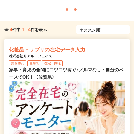
4
1
-
4
全
件中
件を表示
化粧品・サプリの在宅データ入力
株式会社リアル・フェイス
業務委託
登録制
在宅・内職
家事・育児の合間にコツコツ稼ぐ♪ノルマなし・自分のペ
ースでOK！〈佐賀県〉