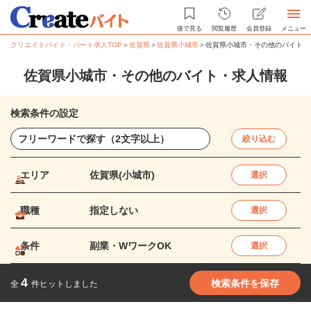
後で見る
閲覧履歴
会員登録
メニュー
クリエイトバイト・パート求人TOP
＞
佐賀県
＞
佐賀県小城市
＞
佐賀県小城市・その他のバイト・
佐賀県小城市・その他のバイト・求人情報
検索条件の設定
絞り込む
エリア
佐賀県(小城市)
選択
職種
指定しない
選択
条件
副業・WワークOK
選択
4
検索条件を保存
全
件ヒットしました