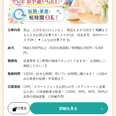
仕事内容
実は…入力するだけじゃなく、商品をタダで試せて 報酬まで
もらえるお得な仕事です♪ スマホ1台・完全在宅・自分のペー
スでOK！ ▼こんなお仕事です 化…
給与
時給1,500円以上（完全出来高制／時間額1,500円～5,000
円）
勤務地
佐賀県等【ご希望の地域でオシゴトできます♪ お気軽にご
相談ください！】
勤務時間
1日5分～好きな時間、空いている時間に働けます！ ☆1回の
みの単発や短期～中長期まで…
応募資格
◎PC・スマートフォンをお持ちの方（※アンケートに必要
なため） ◎未経験者大歓迎！ ◎20代、30代、40代、50代の
女性の登録多数 ◎年齢不問
詳細を見る
後で見る