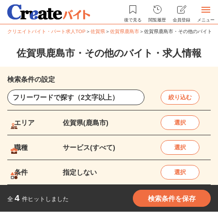
後で見る
閲覧履歴
会員登録
メニュー
クリエイトバイト・パート求人TOP
＞
佐賀県
＞
佐賀県鹿島市
＞
佐賀県鹿島市・その他のバイト・
佐賀県鹿島市・その他のバイト・求人情報
検索条件の設定
絞り込む
エリア
佐賀県(鹿島市)
選択
職種
サービス(すべて)
選択
条件
指定しない
選択
4
検索条件を保存
全
件ヒットしました