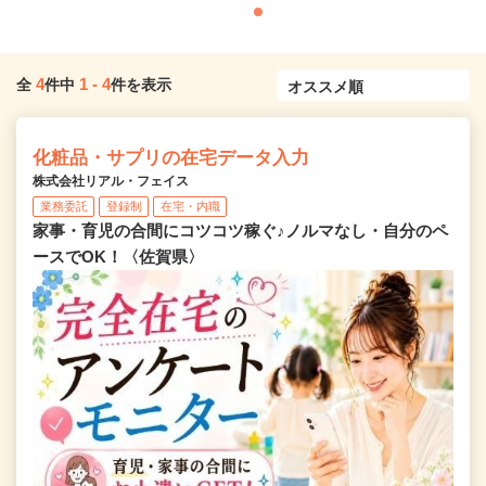
4
1
-
4
全
件中
件を表示
化粧品・サプリの在宅データ入力
株式会社リアル・フェイス
業務委託
登録制
在宅・内職
家事・育児の合間にコツコツ稼ぐ♪ノルマなし・自分のペ
ースでOK！〈佐賀県〉