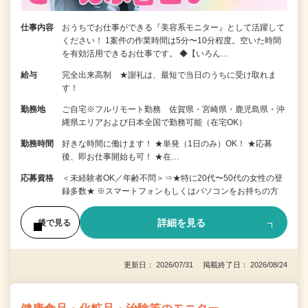
仕事内容
おうちでお仕事ができる『美容系モニター』として活躍して
ください！ 1案件の作業時間は5分〜10分程度。空いた時間
を有効活用できるお仕事です。 ◆【いろん…
給与
完全出来高制 ★謝礼は、最短で当日のうちに受け取れま
す！
勤務地
ご自宅※フルリモート勤務 佐賀県・宮崎県・鹿児島県・沖
縄県エリアおよび日本全国で勤務可能（在宅OK）
勤務時間
好きな時間に働けます！ ★単発（1日のみ）OK！ ★応募
後、即お仕事開始も可！ ★在…
応募資格
＜未経験者OK／年齢不問＞⇒★特に20代〜50代の女性の登
録多数★ ※スマートフォンもしくはパソコンをお持ちの方
詳細を見る
後で見る
更新日： 2026/07/31 掲載終了日： 2026/08/24