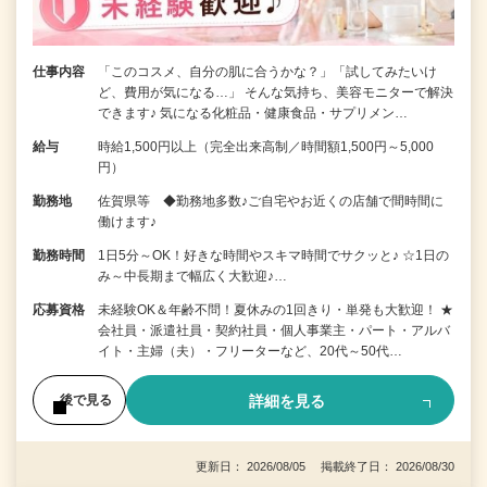
仕事内容
「このコスメ、自分の肌に合うかな？」「試してみたいけ
ど、費用が気になる…」 そんな気持ち、美容モニターで解決
できます♪ 気になる化粧品・健康食品・サプリメン…
給与
時給1,500円以上（完全出来高制／時間額1,500円～5,000
円）
勤務地
佐賀県等 ◆勤務地多数♪ご自宅やお近くの店舗で間時間に
働けます♪
勤務時間
1日5分～OK！好きな時間やスキマ時間でサクッと♪ ☆1日の
み～中長期まで幅広く大歓迎♪…
応募資格
未経験OK＆年齢不問！夏休みの1回きり・単発も大歓迎！ ★
会社員・派遣社員・契約社員・個人事業主・パート・アルバ
イト・主婦（夫）・フリーターなど、20代～50代…
詳細を見る
後で見る
更新日： 2026/08/05 掲載終了日： 2026/08/30