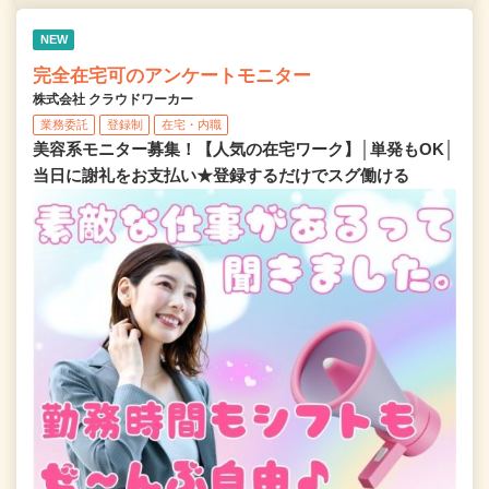
NEW
完全在宅可のアンケートモニター
株式会社 クラウドワーカー
業務委託
登録制
在宅・内職
美容系モニター募集！【人気の在宅ワーク】│単発もOK│
当日に謝礼をお支払い★登録するだけでスグ働ける