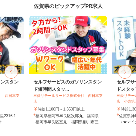
佐賀県のピックアップPR求人
リンスタン
セルフサービスのガソリンスタン
セルフサ
ド短時間スタッ...
ドスタッ
社 西日本支
三愛リテールサービス株式会社 西日本支
三愛リテー
店
店 小売第
時給1,100円～1,350円以上
時給1,3
316-1
福岡県福岡市早良区次郎丸、福岡県
佐賀県神埼
..
福岡市早良区室見、福岡県柳川市三...
（★マイカ